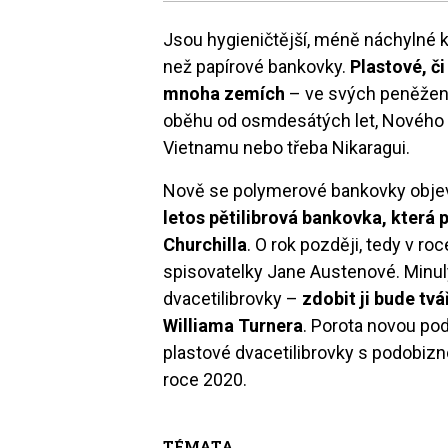
Jsou hygieničtější, méně náchylné k 
než papírové bankovky.
Plastové, č
mnoha zemích
– ve svých peněženká
oběhu od osmdesátých let, Nového Z
Vietnamu nebo třeba Nikaragui.
Nově se polymerové bankovky objeví 
letos
pětilibrová bankovka, která
Churchilla
. O rok později, tedy v ro
spisovatelky Jane Austenové. Minul
dvacetilibrovky –
zdobit ji bude tv
Williama Turnera
. Porota novou po
plastové dvacetilibrovky s podobiz
roce 2020.
TÉMATA