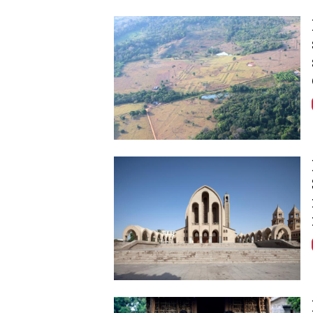
Image
Image
Image