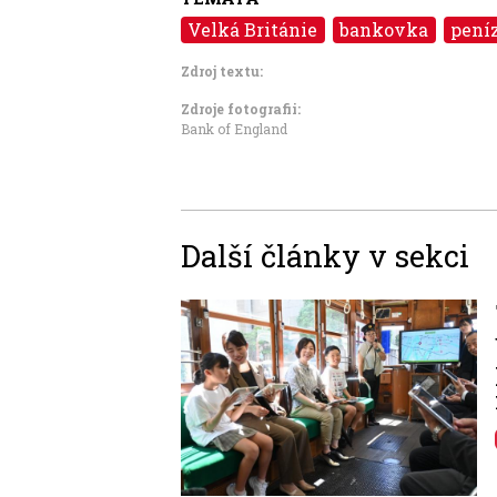
Velká Británie
bankovka
pení
Zdroj textu:
Zdroje fotografii:
Bank of England
Další články v sekci
Image