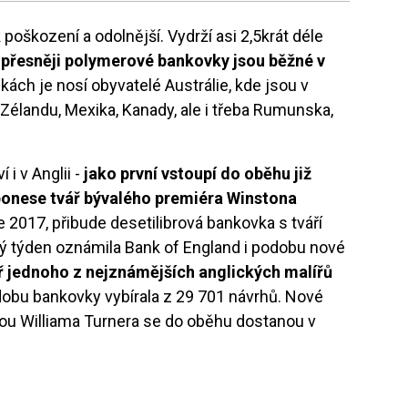
poškození a odolnější. Vydrží asi 2,5krát déle
i přesněji polymerové bankovky jsou běžné v
ch je nosí obyvatelé Austrálie, kde jsou v
élandu, Mexika, Kanady, ale i třeba Rumunska,
i v Anglii -
jako první vstoupí do oběhu
již
 ponese tvář bývalého premiéra Winstona
ce 2017, přibude desetilibrová bankovka s tváří
ý týden oznámila Bank of England i podobu nové
ář jednoho z nejznámějších anglických malířů
dobu bankovky vybírala z 29 701 návrhů. Nové
nou Williama Turnera se do oběhu dostanou v