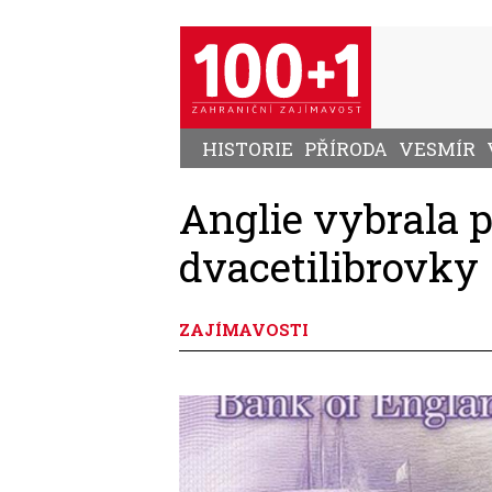
Přejít
k
hlavnímu
obsahu
HISTORIE
PŘÍRODA
VESMÍR
Anglie vybrala 
dvacetilibrovky
ZAJÍMAVOSTI