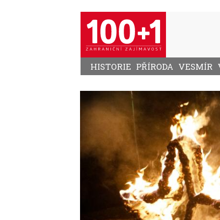
Přejít
k
hlavnímu
obsahu
HISTORIE
PŘÍRODA
VESMÍR
Image