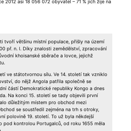
e 2012 asi 18 056 072 obyvatel – 71 % jich žije na
 tvoří většinu místní populace, přišly na území
 př. n. l. Díky znalosti zemědělství, zpracování
ůvodní khoisanské sběrače a lovce, jejichž
tu.
í ve státotvornou sílu. Ve 14. století tak vzniklo
vství, do nějž Angola patřila společně se
ní částí Demokratické republiky Kongo a dnes
. Na konci 15. století se tady objevili první
stalo důležitým místem pro obchod mezi
 Obchod se soustředil zejména na trh s otroky,
ní polovině 19. století. To už byla někdejší
o pod kontrolou Portugalců, od roku 1655 měla
.