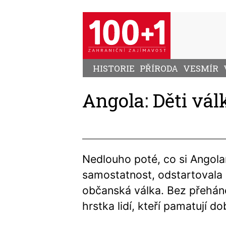
Přejít
k
hlavnímu
obsahu
HISTORIE
PŘÍRODA
VESMÍR
Angola: Děti vál
Nedlouho poté, co si Angola
samostatnost, odstartovala
občanská válka. Bez přeháněn
hrstka lidí, kteří pamatují do