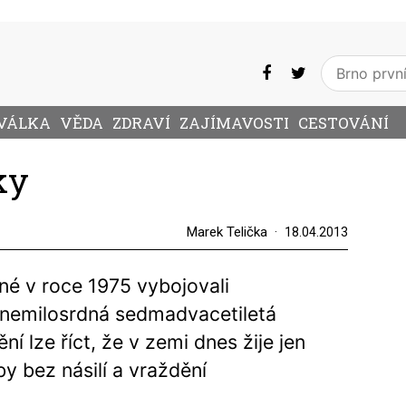
VÁLKA
VĚDA
ZDRAVÍ
ZAJÍMAVOSTI
CESTOVÁNÍ
ky
Marek Telička
18.04.2013
né v roce 1975 vybojovali
 nemilosrdná sedmadvacetiletá
í lze říct, že v zemi dnes žije jen
by bez násilí a vraždění