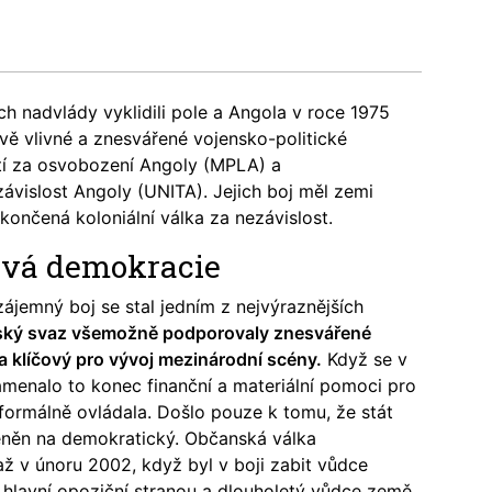
h nadvlády vyklidili pole a Angola v roce 1975
dvě vlivné a znesvářené vojensko-politické
tí za osvobození Angoly (MPLA) a
ávislost Angoly (UNITA). Jejich boj měl zemi
nčená koloniální válka za nezávislost.
ivá demokracie
zájemný boj se stal jedním z nejvýraznějších
ský svaz všemožně podporovaly znesvářené
a klíčový pro vývoj mezinárodní scény.
Když se v
menalo to konec finanční a materiální pomoci pro
formálně ovládala. Došlo pouze k tomu, že stát
ěněn na demokratický. Občanská válka
 až v únoru 2002, když byl v boji zabit vůdce
 hlavní opoziční stranou a dlouholetý vůdce země