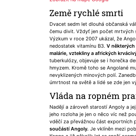
Země rychlé smrti
Dvacet sedm let dlouhá občanská válk
čemu divit. Vždyť jen počet mrtvých s
Výzkum v roce 2007 ukázal, že Angol
nedostatek vitamínu B3.
V některých 
malárie, vztekliny a afrických krváci
tuberkulózy, objevuje se i horečka d
hmyzem. Kromě toho se Angolané mu
nevyklizených minových polí. Zaned
úmrtnost na světě a lidé se zde jen v
Vláda na ropném pr
Nadějí a zároveň starostí Angoly a je
jeho rozloha je jen o něco víc než 
vděčí za převážnou část exportních 
součástí Angoly.
Je vklíněn mezi pob
Kongo a již několik let se snaží osamo