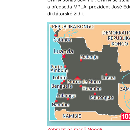
a předseda MPLA, prezident José Edua
diktátorské židli.
Zobrazit na mapě Googlu