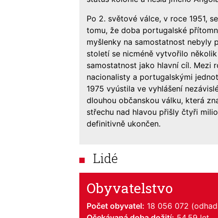
Po 2. světové válce, v roce 1951, s
tomu, že doba portugalské přítomno
myšlenky na samostatnost nebyly př
století se nicméně vytvořilo několi
samostatnost jako hlavní cíl. Mezi
nacionalisty a portugalskými jednot
1975 vyústila ve vyhlášení nezávisl
dlouhou občanskou válku, která zna
střechu nad hlavou přišly čtyři mili
definitivně ukončen.
Lidé
Obyvatelstvo
Počet obyvatel:
18 056 072 (odhad
Očekávaná doba dožití:
54,59 let