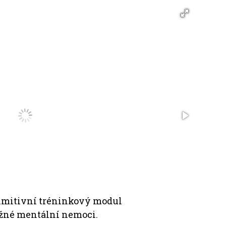
Angol
primitivní tréninkový modul
části
ážné mentální nemoci.