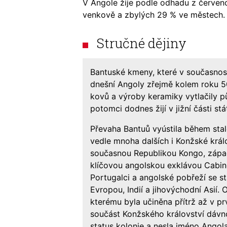
V Angole žije podle odhadu z červenc
venkově a zbylých 29 % ve městech.
Stručné dějiny
Bantuské kmeny, které v současnosti
dnešní Angoly zřejmě kolem roku 500
kovů a výroby keramiky vytlačily p
potomci dodnes žijí v jižní části stá
Převaha Bantuů vyústila během stalet
vedle mnoha dalších i Konžské králo
současnou Republikou Kongo, západ
klíčovou angolskou exklávou Cabinda
Portugalci a angolské pobřeží se 
Evropou, Indií a jihovýchodní Asií.
kterému byla učiněna přítrž až v prv
součást Konžského království dávn
status kolonie a nesla jméno Angola