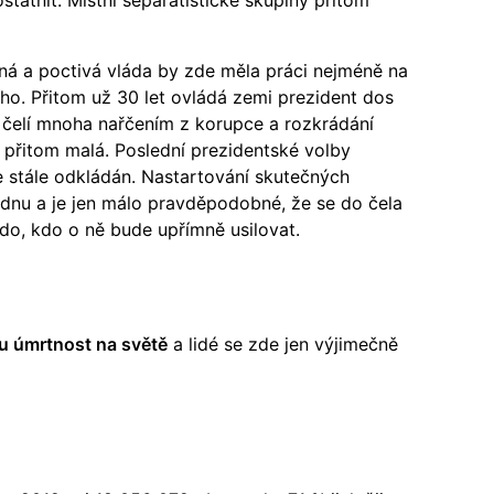
ná a poctivá vláda by zde měla práci nejméně na
šího. Přitom už 30 let ovládá zemi prezident dos
m čelí mnoha nařčením z korupce a rozkrádání
 přitom malá. Poslední prezidentské volby
je stále odkládán. Nastartování skutečných
dnu a je jen málo pravděpodobné, že se do čela
o, kdo o ně bude upřímně usilovat.
u úmrtnost na světě
a lidé se zde jen výjimečně