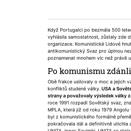
Když Portugalci po bezmála 500 letec
vyhlásila samostatnost, zůstaly zde 
organizace. Komunistické Lidové hnu
antikomunistický Svaz pro úplnou nez
poznamenat mnohem víc než právě uko
Po komunismu zdánl
Obě frakce usilovaly o moc a jejich v
konfliktů studené války.
USA a Sovět
strany a považovaly výsledek války z
roce 1991 rozpadl Sovětský svaz, zna
MPLA, která již od roku 1979 Angolu 
byl z komunistického formálně přem
pokračovala dál a definitivně utichla
UNITA Jonas Savimbi. UNITA se stala