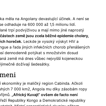
a měla na Angolany devastující účinek. A není se
e odhaduje na 600 000 až 1,5 milionu lidí.
ané trpí podvýživou a mají mimo jiné naprostý
částech země jsou zcela běžné epidemie cholery,
vých horeček.
Leckde je vysoký výskyt HIV a
engue a řada jiných infekčních chorob přenášených
sí dennodenně potýkat s množstvím dosud
baná země má dnes vůbec nejvyšší kojeneckou
ýjimečně dožívají šedesátky.
ameni
jí ekonomiky je maličký region Cabinda. Ačkoli
pouhých 7 000 km2, Angola mu díky zásobám ropy
příjmů.
„Africký Kuvajt“ ovšem de facto není
řeží Republiky Kongo a Demokratické republiky
statnit. Místní separatistické skupiny přitom