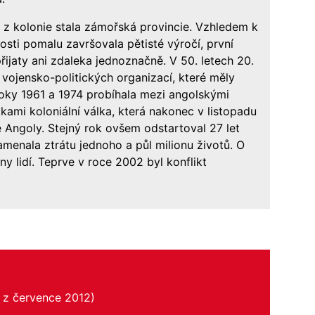
e z kolonie stala zámořská provincie. Vzhledem k
sti pomalu završovala pětisté výročí, první
ijaty ani zdaleka jednoznačně. V 50. letech 20.
k vojensko-politických organizací, které měly
 roky 1961 a 1974 probíhala mezi angolskými
kami koloniální válka, která nakonec v listopadu
é Angoly. Stejný rok ovšem odstartoval 27 let
menala ztrátu jednoho a půl milionu životů. O
ony lidí. Teprve v roce 2002 byl konflikt
 z července 2012)