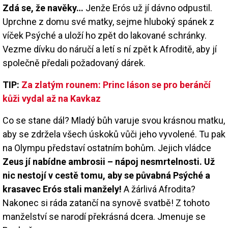
Zdá se, že navěky…
Jenže Erós už jí dávno odpustil.
Uprchne z domu své matky, sejme hluboký spánek z
víček Psýché a uloží ho zpět do lakované schránky.
Vezme dívku do náručí a letí s ní zpět k Afroditě, aby jí
společně předali požadovaný dárek.
TIP:
Za zlatým rounem: Princ Iáson se pro beránčí
kůži vydal až na Kavkaz
Co se stane dál? Mladý bůh varuje svou krásnou matku,
aby se zdržela všech úskoků vůči jeho vyvolené. Tu pak
na Olympu představí ostatním bohům. Jejich vládce
Zeus jí nabídne ambrosii – nápoj nesmrtelnosti. Už
nic nestojí v cestě tomu, aby se půvabná Psýché a
krasavec Erós stali manžely!
A žárlivá Afrodita?
Nakonec si ráda zatančí na synově svatbě! Z tohoto
manželství se narodí překrásná dcera. Jmenuje se