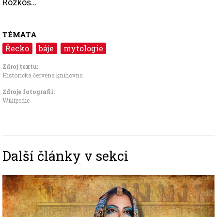
Rozkoš...
TÉMATA
Řecko
báje
mytologie
Zdroj textu:
Historická červená knihovna
Zdroje fotografii:
Wikipedie
Další články v sekci
Image