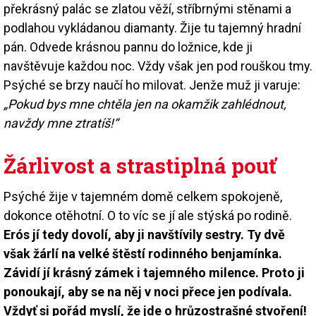
překrásný palác se zlatou věží, stříbrnými stěnami a
podlahou vykládanou diamanty. Žije tu tajemný hradní
pán. Odvede krásnou pannu do ložnice, kde ji
navštěvuje každou noc. Vždy však jen pod rouškou tmy.
Psýché se brzy naučí ho milovat. Jenže muž ji varuje:
„Pokud bys mne chtěla jen na okamžik zahlédnout,
navždy mne ztratíš!“
Žárlivost a strastiplná pouť
Psýché žije v tajemném domě celkem spokojeně,
dokonce otěhotní. O to víc se jí ale stýská po rodině.
Erós jí tedy dovolí, aby ji navštívily sestry. Ty dvě
však žárlí na velké štěstí rodinného benjamínka.
Závidí jí krásný zámek i tajemného milence. Proto ji
ponoukají, aby se na něj v noci přece jen podívala.
Vždyť si pořád myslí, že jde o hrůzostrašné stvoření!