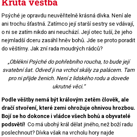
Krutá věštba
Psýché je opravdu neuvěřitelně krásná dívka. Není ale
ani trochu šťastná. Zatímco její starší sestry se vdávají,
o ni se zatím nikdo ani neuchází. Její otec tuší, že jeho
nejmladší dceru zasáhl hněv bohů. Jde se proto poradit
do věštírny. Jak zní rada moudrých rádců?
„Oblékni Psýché do pohřebního roucha, to bude její
svatební šat. Odveď ji na vrchol skály za palácem. Tam
pro ni přijde ženich. Není z lidského rodu a dovede
ukrutné věci.“
Podle věštby nemá být královým zetěm člověk, ale
dračí stvoření, které zemi ohrožuje ohnivou hrozbou.
Bojí se ho dokonce i vládce všech bohů a obyvatelé
podsvětí!
Co má ubohý král dělat jiného, než boží radu
poslechnout? Dívka však na vrcholu hory najde