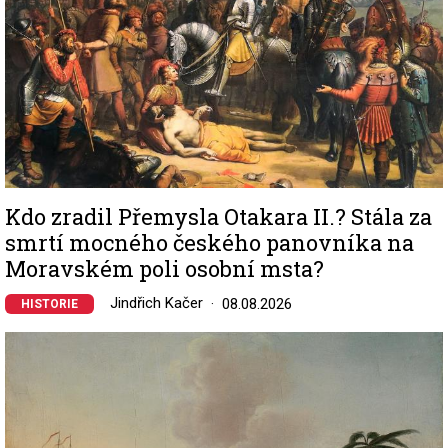
Kdo zradil Přemysla Otakara II.? Stála za
smrtí mocného českého panovníka na
Moravském poli osobní msta?
Jindřich Kačer
08.08.2026
HISTORIE
Image