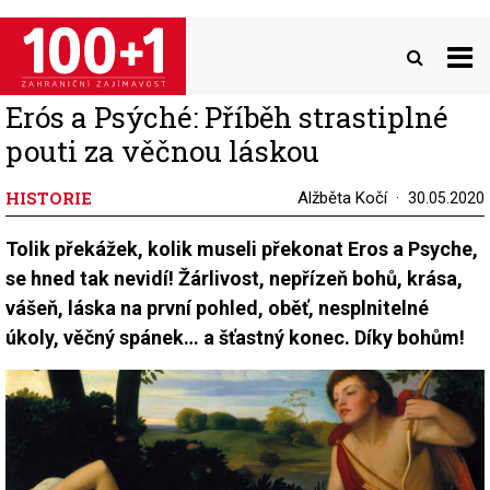
Přejít
k
hlavnímu
obsahu
Erós a Psýché: Příběh strastiplné
pouti za věčnou láskou
HISTORIE
Alžběta Kočí
30.05.2020
Tolik překážek, kolik museli překonat Eros a Psyche,
se hned tak nevidí! Žárlivost, nepřízeň bohů, krása,
vášeň, láska na první pohled, oběť, nesplnitelné
úkoly, věčný spánek… a šťastný konec. Díky bohům!