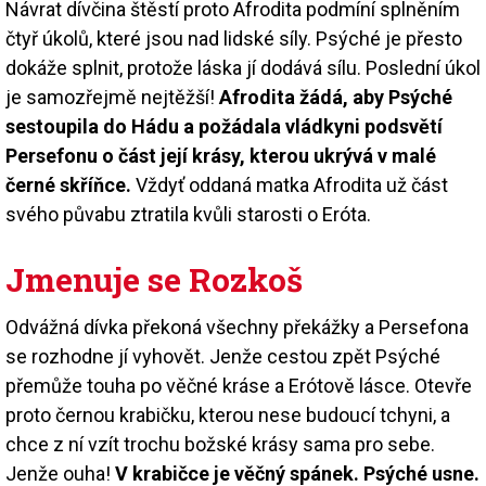
Návrat dívčina štěstí proto Afrodita podmíní splněním
čtyř úkolů, které jsou nad lidské síly. Psýché je přesto
dokáže splnit, protože láska jí dodává sílu. Poslední úkol
je samozřejmě nejtěžší!
Afrodita žádá, aby Psýché
sestoupila do Hádu a požádala vládkyni podsvětí
Persefonu o část její krásy, kterou ukrývá v malé
černé skříňce.
Vždyť oddaná matka Afrodita už část
svého půvabu ztratila kvůli starosti o Eróta.
Jmenuje se Rozkoš
Odvážná dívka překoná všechny překážky a Persefona
se rozhodne jí vyhovět. Jenže cestou zpět Psýché
přemůže touha po věčné kráse a Erótově lásce. Otevře
proto černou krabičku, kterou nese budoucí tchyni, a
chce z ní vzít trochu božské krásy sama pro sebe.
Jenže ouha!
V krabičce je věčný spánek. Psýché usne.