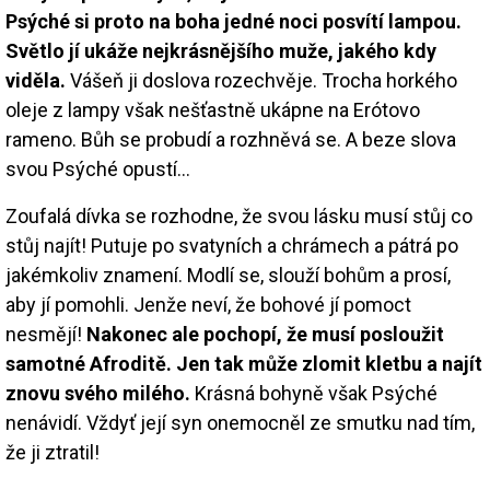
Psýché si proto na boha jedné noci posvítí lampou.
Světlo jí ukáže nejkrásnějšího muže, jakého kdy
viděla.
Vášeň ji doslova rozechvěje. Trocha horkého
oleje z lampy však nešťastně ukápne na Erótovo
rameno. Bůh se probudí a rozhněvá se. A beze slova
svou Psýché opustí…
Zoufalá dívka se rozhodne, že svou lásku musí stůj co
stůj najít! Putuje po svatyních a chrámech a pátrá po
jakémkoliv znamení. Modlí se, slouží bohům a prosí,
aby jí pomohli. Jenže neví, že bohové jí pomoct
nesmějí!
Nakonec ale pochopí, že musí posloužit
samotné Afroditě. Jen tak může zlomit kletbu a najít
znovu svého milého.
Krásná bohyně však Psýché
nenávidí. Vždyť její syn onemocněl ze smutku nad tím,
že ji ztratil!