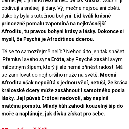
země, jejíž jméno neznáme… Je tak krásná. Všichni ji
obdivují a snášejí jí dary. Výjimečné nejsou ani oběti.
Jako by byla skutečnou bohyní!
Lid kvůli krásné
princezně pomalu zapomíná na nejkrásnější
Afroditu, tu pravou bohyni krásy a lásky. Dokonce si
myslí, že Psyché je Afroditinou dcerou.
Té se to samozřejmě nelíbí! Nehodlá to jen tak snášet.
Přemluví svého syna
Eróta
, aby Psýché zasáhl svým
milostným šípem, který jí ale nemá přinést radost. Má
se zamilovat do nejhoršího muže na světě.
Mocná
Afrodita však nepočítá s jednou věcí, netuší, že krása
královské dcery může zasáhnout i samotného posla
lásky. Její půvab Erótovi nedovolí, aby naplnil
matčinu pomstu. Mladý bůh zahodí kouzelný šíp do
moře a naplánuje, jak dívku získat pro sebe.