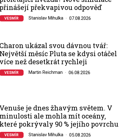
přinášejí překvapivou odpověď
Stanislav Mihulka
07.08.2026
VESMÍR
Charon ukázal svou dávnou tvář:
Největší měsíc Pluta se kdysi otáčel
více než desetkrát rychleji
Martin Reichman
06.08.2026
VESMÍR
Venuše je dnes žhavým světem. V
minulosti ale mohla mít oceány,
které pokrývaly 90 % jejího povrchu
Stanislav Mihulka
05.08.2026
VESMÍR