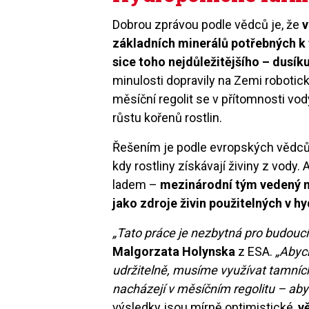
Dobrou zprávou podle vědců je, že
v
základních minerálů potřebných k 
sice toho nejdůležitějšího – dusík
minulosti dopravily na Zemi robotick
měsíční regolit se v přítomnosti vod
růstu kořenů rostlin.
Řešením je podle evropských vědc
kdy rostliny získávají živiny z vody
ladem –
mezinárodní tým vedený no
jako zdroje živin použitelných v 
„Tato práce je nezbytná pro budouc
Malgorzata Holynska
z ESA.
„Abyc
udržitelně, musíme využívat tamních 
nacházejí v měsíčním regolitu – ab
výsledky jsou mírně optimistické,
v