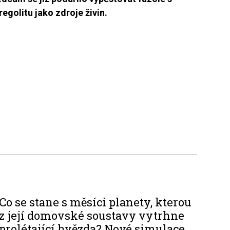
egolitu jako zdroje živin.
Co se stane s měsíci planety, kterou
z její domovské soustavy vytrhne
prolétající hvězda? Nové simulace