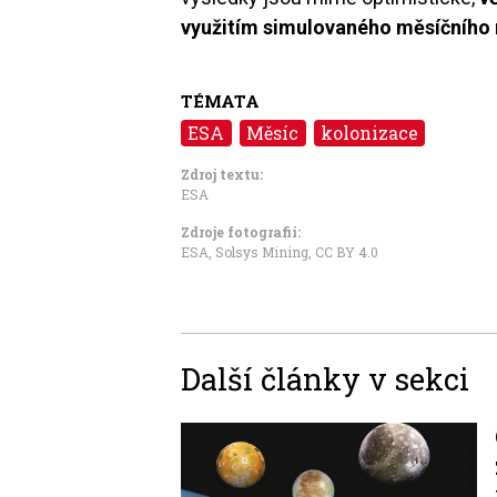
využitím simulovaného měsíčního r
TÉMATA
ESA
Měsíc
kolonizace
Zdroj textu:
ESA
Zdroje fotografii:
ESA, Solsys Mining
,
CC BY 4.0
Další články v sekci
Image