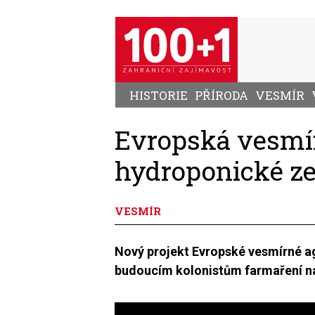
Přejít
k
hlavnímu
obsahu
HISTORIE
PŘÍRODA
VESMÍR
Evropská vesmír
hydroponické ze
VESMÍR
Nový projekt Evropské vesmírné ag
budoucím kolonistům farmaření n