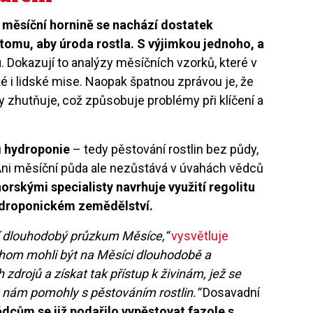
 měsíční hornině se nachází dostatek
tomu, aby úroda rostla. S výjimkou jednoho, a
u
. Dokazují to analýzy měsíčních vzorků, které v
é i lidské mise. Naopak špatnou zprávou je, že
y zhutňuje, což způsobuje problémy při klíčení a
ů
hydroponie
– tedy pěstování rostlin bez půdy,
. Ani měsíční půda ale nezůstává v úvahách vědců
rskými specialisty navrhuje využití regolitu
hydroponickém zemědělství.
í dlouhodobý průzkum Měsíce,“
vysvětluje
hom mohli být na Měsíci dlouhodobě a
zdrojů a získat tak přístup k živinám, jež se
y nám pomohly s pěstováním rostlin.“
Dosavadní
ědcům se již podařilo vypěstovat fazole s