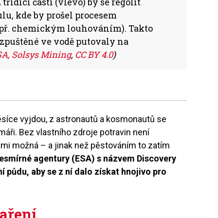
řídící části (vlevo) by se regolit
lu, kde by prošel procesem
apř. chemickým louhováním). Takto
ozpuštěné ve vodě putovaly na
A, Solsys Mining
,
CC BY 4.0
)
Měsíce vyjdou, z astronautů a kosmonautů se
áři. Bez vlastního zdroje potravin není
mi možná – a jinak než pěstováním to zatím
vesmírné agentury (ESA) s názvem Discovery
 půdu, aby se z ní dalo získat hnojivo pro
aření