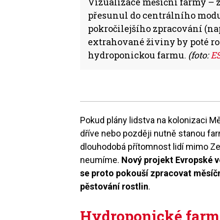
Vizualizace měsíční farmy – z t
přesunul do centrálního modu
pokročilejšího zpracování (n
extrahované živiny by poté r
hydroponickou farmu.
(foto:
ES
Pokud plány lidstva na kolonizaci 
dříve nebo později nutně stanou farm
dlouhodobá přítomnost lidí mimo Ze
neumíme.
Nový projekt Evropské 
se proto pokouší zpracovat měsíční
pěstování rostlin
.
Hydroponické farm