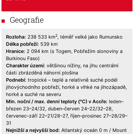
Geografie
2
Rozloha:
238 533 km
, téměř velké jako Rumunsko
Délka pobřeží:
539 km
Hranice:
2 094 km (s Togem, Pobřežím slonoviny a
Burkinou Faso)
Charakter území:
většinou nížiny, na jihu centrální
části zbrázděná náhorní plošina
Podnebí:
tropické – teplé a relativně suché podél
jihovýchodního pobřeží, horké a vlhké na jihozápadě,
horké a suché na severu
Min. noční / max. denní teploty (°C) v Accře:
leden–
březen 23–24/32, duben–červen 24–22/32–28,
červenec–září 22–21/28–27, říjen–prosinec 27–28/29–
31
Nejnižší a nejvyšší bod:
Atlantský oceán 0 m / Mount