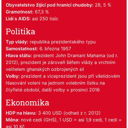
Obyvatelstvo žijící pod hranicí chudoby:
28, 5 %
Gramotnost:
67,3 %
Lidí s AIDS:
asi 250 tisíc
Politika
Typ vlády:
republika prezidentského typu
Samostatnost:
6. března 1957
Hlava státu:
prezident John Dramani Mahama (od r.
2012), prezident je zároveň šéfem vlády a vrchním
velitelem ghanských ozbrojených sil
Volby:
prezident a viceprezident jsou při všelidovém
hlasování voleni na jednom volebním lístku na
čtyřleté období, další volby v prosinci 2016
Ekonomika
HDP na hlavu:
3 400 USD (odhad z r. 2012)
Měna:
nové cedi (GHS), 1 USD = asi 1,9 cedi, 1 cedi =
asi 10 Kč