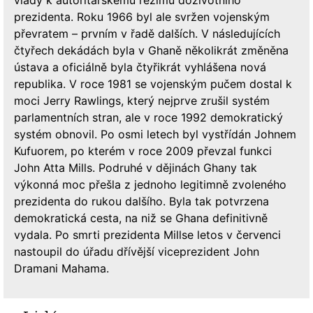
vlády k autoritářskému režimu doživotního
prezidenta. Roku 1966 byl ale svržen vojenským
převratem – prvním v řadě dalších. V následujících
čtyřech dekádách byla v Ghaně několikrát změněna
ústava a oficiálně byla čtyřikrát vyhlášena nová
republika. V roce 1981 se vojenským pučem dostal k
moci Jerry Rawlings, který nejprve zrušil systém
parlamentních stran, ale v roce 1992 demokratický
systém obnovil. Po osmi letech byl vystřídán Johnem
Kufuorem, po kterém v roce 2009 převzal funkci
John Atta Mills. Podruhé v dějinách Ghany tak
výkonná moc přešla z jednoho legitimně zvoleného
prezidenta do rukou dalšího. Byla tak potvrzena
demokratická cesta, na niž se Ghana definitivně
vydala. Po smrti prezidenta Millse letos v červenci
nastoupil do úřadu dřívější viceprezident John
Dramani Mahama.