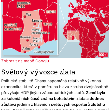
Zobrazit na mapě Googlu
Světový vývozce zlata
Politické stabilitě Ghany napomáhá relativně výkonná
ekonomika, která v poměru na hlavu zhruba dvojnásobně
převyšuje HDP jiných západoafrických států.
Země byla
za koloniálních časů známá bohatstvím zlata a dodnes
zůstává jedním z hlavních světových exportérů žlutého