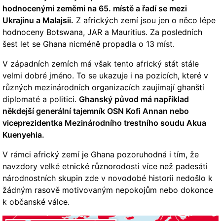
hodnocenými zeměmi na 65. místě a řadí se mezi
Ukrajinu a Malajsii.
Z afrických zemí jsou jen o něco lépe
hodnoceny Botswana, JAR a Mauritius. Za posledních
šest let se Ghana nicméně propadla o 13 míst.
V západních zemích má však tento africký stát stále
velmi dobré jméno. To se ukazuje i na pozicích, které v
různých mezinárodních organizacích zaujímají ghanští
diplomaté a politici.
Ghanský původ má například
někdejší generální tajemník OSN Kofi Annan nebo
viceprezidentka Mezinárodního trestního soudu Akua
Kuenyehia.
V rámci africký zemí je Ghana pozoruhodná i tím, že
navzdory velké etnické různorodosti více než padesáti
národnostních skupin zde v novodobé historii nedošlo k
žádným rasově motivovaným nepokojům nebo dokonce
k občanské válce.