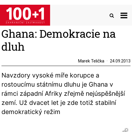
Přejít
k
hlavnímu
obsahu
Ghana: Demokracie na
dluh
Marek Telička
24.09.2013
Navzdory vysoké míře korupce a
rostoucímu státnímu dluhu je Ghana v
rámci západní Afriky zřejmě nejúspěšnější
zemí. Už dvacet let je zde totiž stabilní
demokratický režim