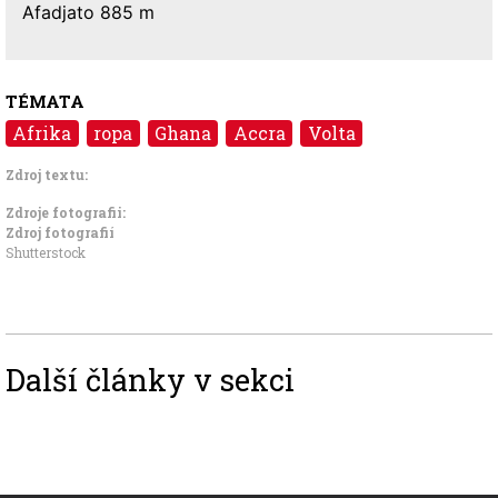
Afadjato 885 m
TÉMATA
Afrika
ropa
Ghana
Accra
Volta
Zdroj textu:
Zdroje fotografii:
Zdroj fotografií
Shutterstock
Další články v sekci