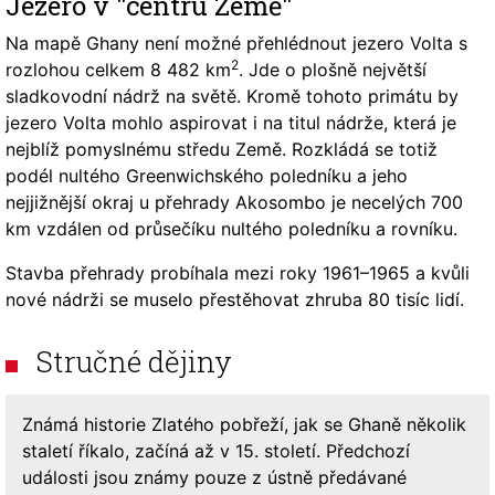
Jezero v "centru Země"
Na mapě Ghany není možné přehlédnout jezero Volta s
2
rozlohou celkem 8 482 km
. Jde o plošně největší
sladkovodní nádrž na světě. Kromě tohoto primátu by
jezero Volta mohlo aspirovat i na titul nádrže, která je
nejblíž pomyslnému středu Země. Rozkládá se totiž
podél nultého Greenwichského poledníku a jeho
nejjižnější okraj u přehrady Akosombo je necelých 700
km vzdálen od průsečíku nultého poledníku a rovníku.
Stavba přehrady probíhala mezi roky 1961–1965 a kvůli
nové nádrži se muselo přestěhovat zhruba 80 tisíc lidí.
Stručné dějiny
Známá historie Zlatého pobřeží, jak se Ghaně několik
staletí říkalo, začíná až v 15. století. Předchozí
události jsou známy pouze z ústně předávané