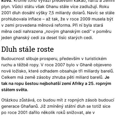
kovu.
Kromě toho vyváží především kakao, naftu a zemní
plyn. Vůdci státu však Ghanu stále více zadlužují. Roku
2001 dluh dosáhl výšky 7,5 miliardy dolarů. Navíc se stále
prohlubovala inflace – až tak, že v roce 2009 musela být
v zemi provedena měnová reforma. Při ní byla stará
měna cedi nahrazena „novým ghanským cedi“ v poměru
jeden ghanský cedi za deset tisíc starých cedi.
Dluh stále roste
Budoucnost slibuje prosperu, především v turistickém
ruchu a těžbě ropy. V roce 2007 bylo v Ghaně objeveno
nové ložisko, které odhadem obsahuje tři miliardy barelů.
Celkem má země zásoby zhruba pěti miliard barelů.
Je
tak na ropu šestou nejbohatší zemí Afriky a 25. ropným
státem světa.
Otázkou zůstává, co budou mít z ropných zásob budoucí
generace Ghaňanů. Již zmíněný státní dluh se totiž sice
po roce 2001 dařilo několik roků snižovat, ale v