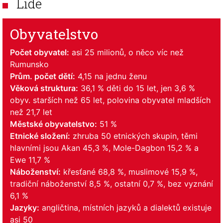
Lidé
Obyvatelstvo
Počet obyvatel:
asi 25 milionů, o něco víc než
Rumunsko
Prům. počet dětí:
4,15 na jednu ženu
Věková struktura:
36,1 % děti do 15 let, jen 3,6 %
obyv. starších než 65 let, polovina obyvatel mladších
než 21,7 let
Městské obyvatelstvo:
51 %
Etnické složení:
zhruba 50 etnických skupin, těmi
hlavními jsou Akan 45,3 %, Mole-Dagbon 15,2 % a
Ewe 11,7 %
Náboženství:
křesťané 68,8 %, muslimové 15,9 %,
tradiční náboženství 8,5 %, ostatní 0,7 %, bez vyznání
6,1 %
Jazyky:
angličtina, místních jazyků a dialektů existuje
asi 50