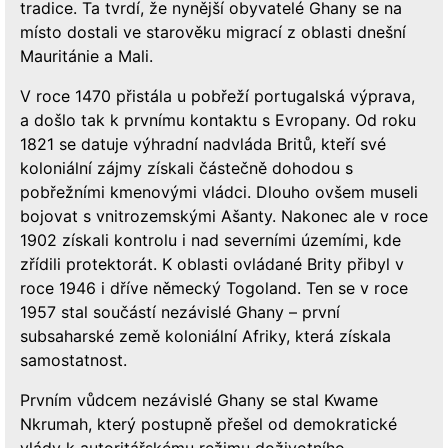
tradice. Ta tvrdí, že nynější obyvatelé Ghany se na
místo dostali ve starověku migrací z oblasti dnešní
Mauritánie a Mali.
V roce 1470 přistála u pobřeží portugalská výprava,
a došlo tak k prvnímu kontaktu s Evropany. Od roku
1821 se datuje výhradní nadvláda Britů, kteří své
koloniální zájmy získali částečně dohodou s
pobřežními kmenovými vládci. Dlouho ovšem museli
bojovat s vnitrozemskými Ašanty. Nakonec ale v roce
1902 získali kontrolu i nad severními územími, kde
zřídili protektorát. K oblasti ovládané Brity přibyl v
roce 1946 i dříve německý Togoland. Ten se v roce
1957 stal součástí nezávislé Ghany – první
subsaharské země koloniální Afriky, která získala
samostatnost.
Prvním vůdcem nezávislé Ghany se stal Kwame
Nkrumah, který postupně přešel od demokratické