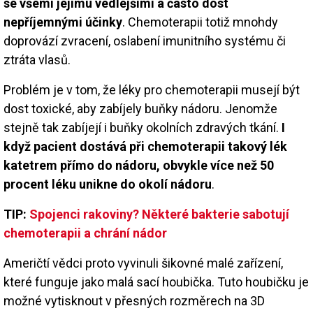
se všemi jejímu vedlejšími a často dost
nepříjemnými účinky
. Chemoterapii totiž mnohdy
doprovází zvracení, oslabení imunitního systému či
ztráta vlasů.
Problém je v tom, že léky pro chemoterapii musejí být
dost toxické, aby zabíjely buňky nádoru. Jenomže
stejně tak zabíjejí i buňky okolních zdravých tkání.
I
když pacient dostává při chemoterapii takový lék
katetrem přímo do nádoru, obvykle více než 50
procent léku unikne do okolí nádoru
.
TIP:
Spojenci rakoviny? Některé bakterie sabotují
chemoterapii a chrání nádor
Američtí vědci proto vyvinuli šikovné malé zařízení,
které funguje jako malá sací houbička. Tuto houbičku je
možné vytisknout v přesných rozměrech na 3D