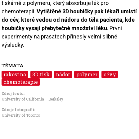
tiskárně z polymeru, který absorbuje lék pro
chemoterapii.
Vytištěné 3D houbičky pak lékaři umístí
do cév, které vedou od nádoru do těla pacienta, kde
houbičky vysají přebytečné množství léku
. První
experimenty na prasatech přinesly velmi slibné
výsledky.
TÉMATA
rakovina
3D tisk
nádor
polymer
cévy
chemoterapie
Zdroj textu:
University of California – Berkeley
Zdroje fotografii:
University of Toronto