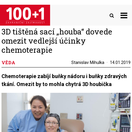
Přejít
k
hlavnímu
obsahu
3D tištěná sací „houba“ dovede
omezit vedlejší účinky
chemoterapie
VĚDA
Stanislav Mihulka
14.01.2019
Chemoterapie zabíjí buňky nádoru i buňky zdravých
tkání. Omezit by to mohla chytrá 3D houbička