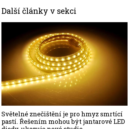
Další články v sekci
Image
Světelné znečištění je pro hmyz smrtící
pastí. Řešením mohou být jantarové LED
diody, ukazuje nová studie