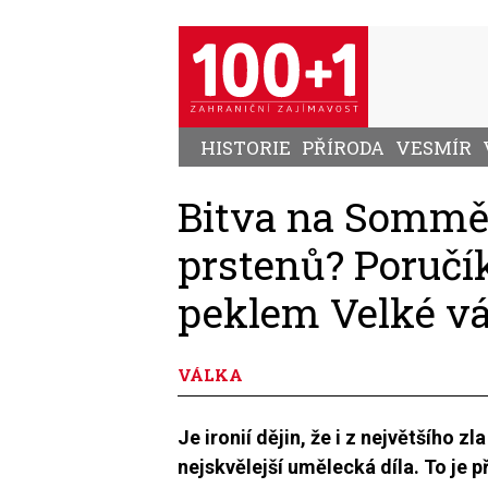
Přejít
k
hlavnímu
obsahu
HISTORIE
PŘÍRODA
VESMÍR
Bitva na Sommě 
prstenů? Poručík
peklem Velké v
VÁLKA
Je ironií dějin, že i z největšího z
nejskvělejší umělecká díla. To je p