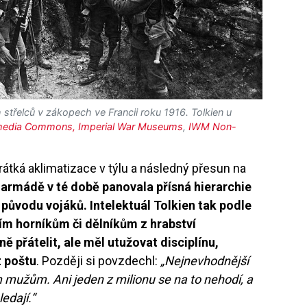
h střelců v zákopech ve Francii roku 1916. Tolkien u
media Commons, Imperial War Museums
,
IWM Non-
krátká aklimatizace v týlu a následný přesun na
 armádě v té době panovala přísná hierarchie
o původu vojáků. Intelektuál Tolkien tak podle
ím horníkům či dělníkům z hrabství
ě přátelit, ale měl utužovat disciplínu,
t poštu
. Později si povzdechl:
„Nejnevhodnější
m mužům. Ani jeden z milionu se na to nehodí, a
ledají.“