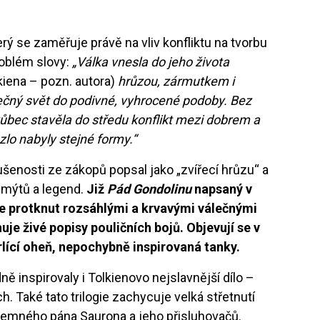
terý se zaměřuje právě na vliv konfliktu na tvorbu
roblém slovy:
„Válka vnesla do jeho života
kiena – pozn. autora)
hrůzou, zármutkem i
tečný svět do podivné, vyhrocené podoby. Bez
 vůbec stavěla do středu konflikt mezi dobrem a
zlo nabyly stejné formy.“
šenosti ze zákopů popsal jako „zvířecí hrůzu“ a
m mýtů a legend.
Již
Pád Gondolinu
napsaný v
e protknut rozsáhlými a krvavými válečnými
je živé popisy pouličních bojů. Objevují se v
ící oheň, nepochybně inspirovaná tanky.
inspirovaly i Tolkienovo nejslavnější dílo –
h. Také tato trilogie zachycuje velká střetnutí
 temného pána Saurona a jeho přisluhovačů.