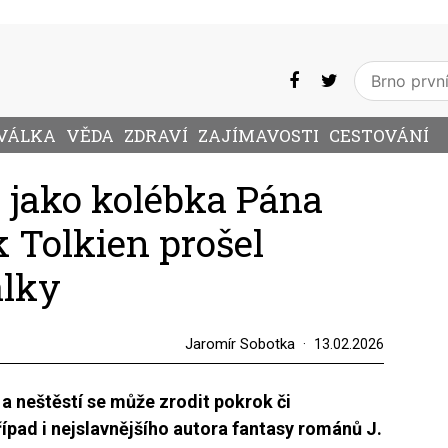
VÁLKA
VĚDA
ZDRAVÍ
ZAJÍMAVOSTI
CESTOVÁNÍ
jako kolébka Pána
 Tolkien prošel
álky
Jaromír Sobotka
13.02.2026
la a neštěstí se může zrodit pokrok či
řípad i nejslavnějšího autora fantasy románů J.