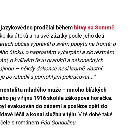
 jazykovědec prodělal během
bitvy na Sommě
olika útoků a na své zážitky podle jeho dětí
letech občas vyprávěl o svém pobytu na frontě: o
ho útoku, o naprostém vyčerpání a zlověstném
ní, o kvílivém řevu granátů a nekonečných
ajinou — někdy dokonce nesl kromě vlastní
 je povzbudil a pomohl jim pokračovat...“
 mentalitu mladého muže – mnoho blízkých
ho jej v říjnu 1916 skolila zákopová horečka.
 byl evakuován do zázemí a posléze zpět do
davě léčil a konal službu v týlu
. V té době také
 v čele s románem
Pád Gondolinu
.