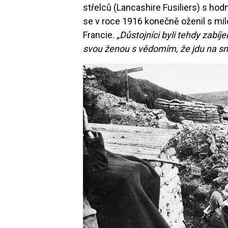
střelců (Lancashire Fusiliers) s hodn
se v roce 1916 konečně oženil s milo
Francie.
„Důstojníci byli tehdy zabíje
svou ženou s vědomím, že jdu na sm