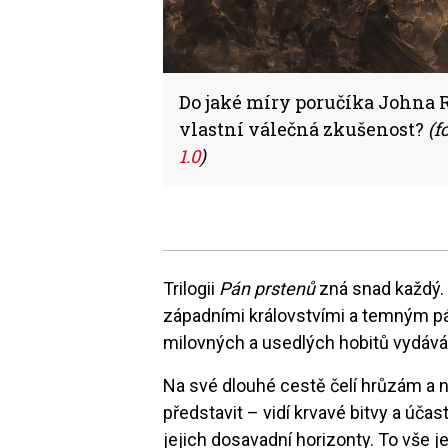
Do jaké míry poručíka Johna R.
vlastní válečná zkušenost?
(f
1.0
)
Trilogii
Pán prstenů
zná snad každý.
západními královstvími a temným p
milovných a usedlých hobitů vydává
Na své dlouhé cestě čelí hrůzám a n
představit – vidí krvavé bitvy a účas
jejich dosavadní horizonty. To vše 