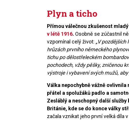
Plyn a ticho
Přímou válečnou zkušenost mladý
v létě 1916
.
Osobně se zúčastnil něk
vzpomínal celý život:
„V pozdějších 
hrůzách prvního německého plynové
tichu po dělostřeleckém bombardová
pochodech, vždy pěšky, zničenou kr
výstroje i vybavení svých mužů, aby
Válka nepochybně vážně ovlivnila
přátel a spolužáků padlo a samotné
Zesláblý a neschopný další služby
Británie, kde se do konce války stří
začala vznikat jeho první velká díla