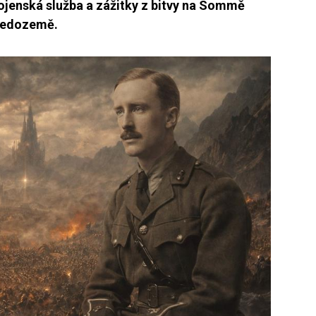
vojenská služba a zážitky z bitvy na Sommě
tředozemě.