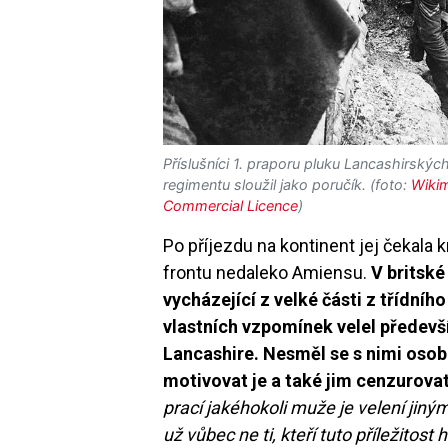
Příslušníci 1. praporu pluku Lancashirskýc
regimentu sloužil jako poručík. (foto:
Wiki
Commercial Licence
)
Po příjezdu na kontinent jej čekala 
frontu nedaleko Amiensu.
V britské
vycházející z velké části z třídníh
vlastních vzpomínek velel předevš
Lancashire. Nesměl se s nimi osobn
motivovat je a také jim cenzurova
prací jakéhokoli muže je velení jiný
už vůbec ne ti, kteří tuto příležitost h