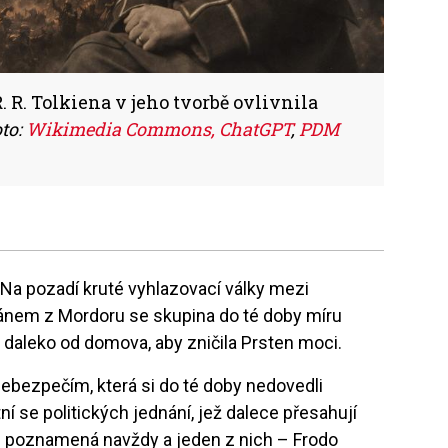
 R. Tolkiena v jeho tvorbě ovlivnila
oto:
Wikimedia Commons, ChatGPT
,
PDM
 Na pozadí kruté vyhlazovací války mezi
ánem z Mordoru se skupina do té doby míru
 daleko od domova, aby zničila Prsten moci.
ebezpečím, která si do té doby nedovedli
tní se politických jednání, jež dalece přesahují
je poznamená navždy a jeden z nich – Frodo