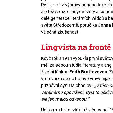
Pytlík – si z výpravy odnese také zr
ale též s rozmanitými tvory a rasami
celé generace literárních vědců a b
světa Středozemě, poručíka
Johna R
válečná zkušenost.
Lingvista na frontě
Když roku 1914 vypukla první světov
měl za sebou studia literatury a an
životní láskou
Edith Brattovovou
. 
vrstevníků se do bojové vřavy nijak
přiznával synu Michaelovi:
„V těch č
veřejnému opovržení. Byla to ošklivá
ale jen malou odvahou.“
Uniformu tak navlékl až v červenci 