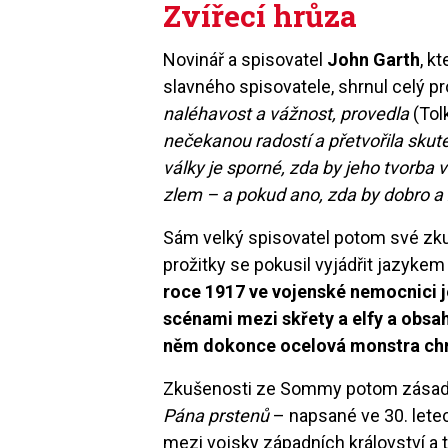
Zvířecí hrůza
Novinář a spisovatel
John Garth
, k
slavného spisovatele, shrnul celý p
naléhavost a vážnost, provedla
(Tol
nečekanou radostí a přetvořila sku
války je sporné, zda by jeho tvorba
zlem – a pokud ano, zda by dobro a 
Sám velký spisovatel potom své zku
prožitky se pokusil vyjádřit jazyke
roce 1917 ve vojenské nemocnici j
scénami mezi skřety a elfy a obsahu
něm dokonce ocelová monstra chrl
Zkušenosti ze Sommy potom zásadně 
Pána prstenů
– napsané ve 30. letec
mezi vojsky západních království a