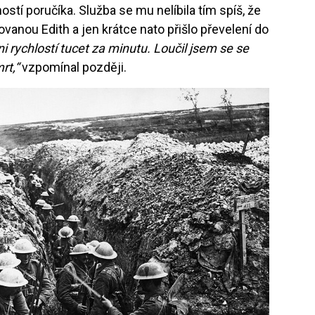
ostí poručíka. Služba se mu nelíbila tím spíš, že
vanou Edith a jen krátce nato přišlo převelení do
ni rychlostí tucet za minutu. Loučil jsem se se
rt,“
vzpomínal později.