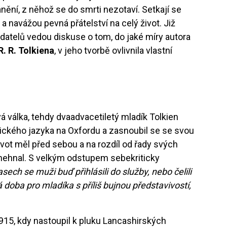
anění, z něhož se do smrti nezotaví. Setkají se
 a navážou pevná přátelství na celý život. Již
adatelů vedou diskuse o tom, do jaké míry autora
. R. Tolkiena
, v jeho tvorbě ovlivnila vlastní
á válka, tehdy dvaadvacetiletý mladík Tolkien
glického jazyka na Oxfordu a zasnoubil se se svou
Život měl před sebou a na rozdíl od řady svých
 nehnal. S velkým odstupem sebekriticky
asech se muži buď přihlásili do služby, nebo čelili
 doba pro mladíka s příliš bujnou představivostí,
1915, kdy nastoupil k pluku Lancashirských