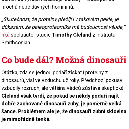
hrochů nebo dávných homininů.
„Skutečnost, že proteiny přežijí i v takovém pekle, je
důkazem, že paleoproteomika má budoucnost všude,“
říká
spoluautor studie
Timothy Cleland
z institutu
Smithsonian.
Co bude dál? Možná dinosauři
Otázka, zda se jednou podaří získat i proteiny z
dinosaurů, visí ve vzduchu už roky. Předchozí pokusy
vzbudily rozruch, ale většina vědců zůstává skeptická.
Cleland však tvrdí, že pokud se někdy podaří najít
dobře zachované dinosauří zuby, je poměrně velká
šance. Problémem ale je, že dinosauří zubní sklovina
je mimořádně tenká.