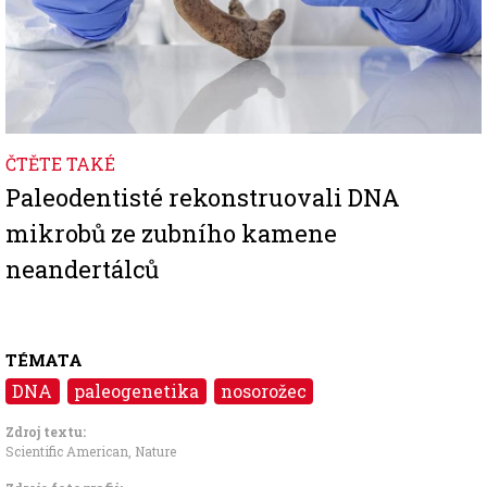
ČTĚTE TAKÉ
Paleodentisté rekonstruovali DNA
mikrobů ze zubního kamene
neandertálců
TÉMATA
DNA
paleogenetika
nosorožec
Zdroj textu:
Scientific American
,
Nature