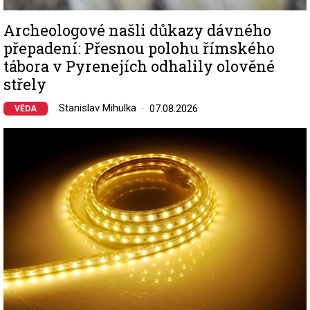
Archeologové našli důkazy dávného
přepadení: Přesnou polohu římského
tábora v Pyrenejích odhalily olověné
střely
Stanislav Mihulka
07.08.2026
VĚDA
Image