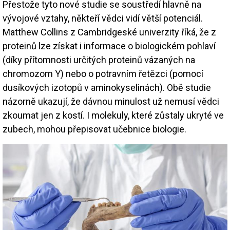
Přestože tyto nové studie se soustředí hlavně na
vývojové vztahy, někteří vědci vidí větší potenciál.
Matthew Collins z Cambridgeské univerzity říká, že z
proteinů lze získat i informace o biologickém pohlaví
(díky přítomnosti určitých proteinů vázaných na
chromozom Y) nebo o potravním řetězci (pomocí
dusíkových izotopů v aminokyselinách). Obě studie
názorně ukazují, že dávnou minulost už nemusí vědci
zkoumat jen z kostí. I molekuly, které zůstaly ukryté ve
zubech, mohou přepisovat učebnice biologie.
Image