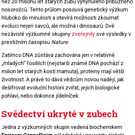
než 20 milionů let starých zubů vyhynulého příbuzného
nosorožců. Tento průlom posouvá genetický výzkum
hluboko do minulosti a otevírá možnosti zkoumat
evoluci nejen savců, ale možná i dinosaurů. Dvě
nezávislé výzkumné skupiny
zveřejnily
své výsledky v
prestižním časopisu
Nature
.
Zatímco DNA zůstává zachována jen v relativně
„mladých“ fosiliích (nejstarší známé DNA pochází z
milion let starých kostí mamuta), proteiny mají větší
životnost. A právě to dává vědcům novou naději, jak
dešifrovat evoluční historii zvířat, jejich biologické
pohlaví, nebo dokonce jídelníček.
Svědectví ukryté v zubech
Jedna z výzkumných skupin vedená biochemikem