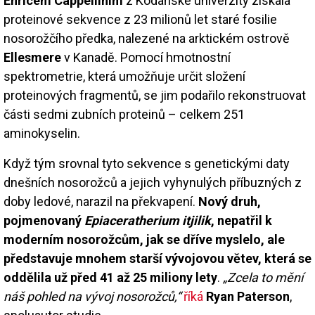
Enricem Cappellinim
z Kodaňské univerzity získala
proteinové sekvence z 23 milionů let staré fosilie
nosorožčího předka, nalezené na arktickém ostrově
Ellesmere
v Kanadě. Pomocí hmotnostní
spektrometrie, která umožňuje určit složení
proteinových fragmentů, se jim podařilo rekonstruovat
části sedmi zubních proteinů – celkem 251
aminokyselin.
Když tým srovnal tyto sekvence s genetickými daty
dnešních nosorožců a jejich vyhynulých příbuzných z
doby ledové, narazil na překvapení.
Nový druh,
pojmenovaný
Epiaceratherium itjilik
, nepatřil k
moderním nosorožcům, jak se dříve myslelo, ale
představuje mnohem starší vývojovou větev, která se
oddělila už před 41 až 25 miliony lety
.
„Zcela to mění
náš pohled na vývoj nosorožců,“
říká
Ryan Paterson
,