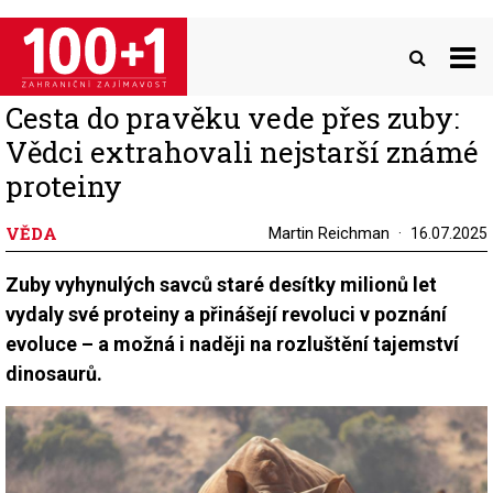
Přejít
k
hlavnímu
obsahu
Cesta do pravěku vede přes zuby:
Vědci extrahovali nejstarší známé
proteiny
VĚDA
Martin Reichman
16.07.2025
Zuby vyhynulých savců staré desítky milionů let
vydaly své proteiny a přinášejí revoluci v poznání
evoluce – a možná i naději na rozluštění tajemství
dinosaurů.