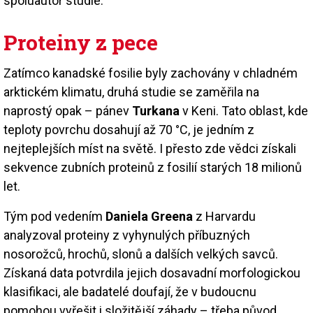
spoluautor studie.
Proteiny z pece
Zatímco kanadské fosilie byly zachovány v chladném
arktickém klimatu, druhá studie se zaměřila na
naprostý opak – pánev
Turkana
v Keni. Tato oblast, kde
teploty povrchu dosahují až 70 °C, je jedním z
nejteplejších míst na světě. I přesto zde vědci získali
sekvence zubních proteinů z fosilií starých 18 milionů
let.
Tým pod vedením
Daniela Greena
z Harvardu
analyzoval proteiny z vyhynulých příbuzných
nosorožců, hrochů, slonů a dalších velkých savců.
Získaná data potvrdila jejich dosavadní morfologickou
klasifikaci, ale badatelé doufají, že v budoucnu
pomohou vyřešit i složitější záhady – třeba původ