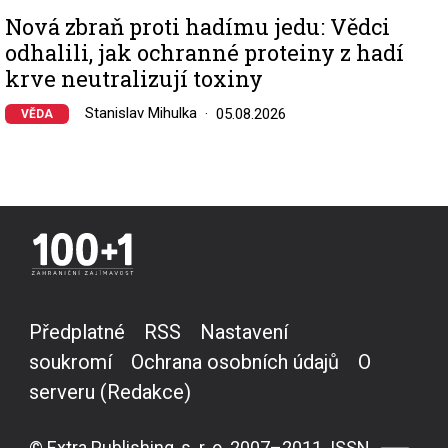
Nová zbraň proti hadímu jedu: Vědci
odhalili, jak ochranné proteiny z hadí
krve neutralizují toxiny
Stanislav Mihulka
05.08.2026
VĚDA
Předplatné
RSS
Nastavení
soukromí
Ochrana osobních údajů
O
serveru (Redakce)
© Extra Publishing, s. r. o. 2007–2011. ISSN