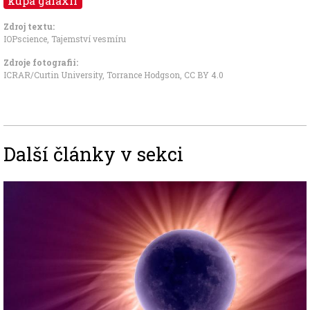
kupa galaxií
Zdroj textu:
IOPscience
,
Tajemství vesmíru
Zdroje fotografii:
ICRAR/Curtin University, Torrance Hodgson
,
CC BY 4.0
Další články v sekci
Image