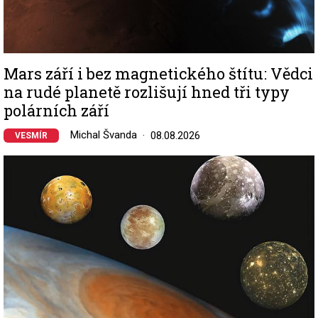
Mars září i bez magnetického štítu: Vědci
na rudé planetě rozlišují hned tři typy
polárních září
Michal Švanda
08.08.2026
VESMÍR
Image