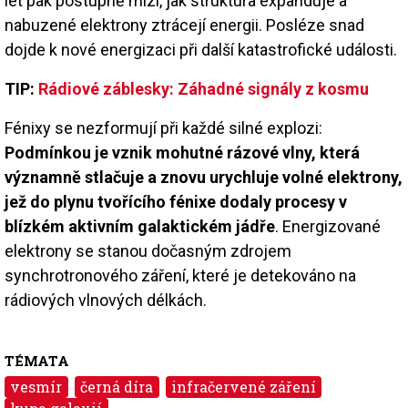
let pak postupně mizí, jak struktura expanduje a
nabuzené elektrony ztrácejí energii. Posléze snad
dojde k nové energizaci při další katastrofické události.
TIP:
Rádiové záblesky: Záhadné signály z kosmu
Fénixy se nezformují při každé silné explozi:
Podmínkou je vznik mohutné rázové vlny, která
významně stlačuje a znovu urychluje volné elektrony,
jež do plynu tvořícího fénixe dodaly procesy v
blízkém aktivním galaktickém jádře
. Energizované
elektrony se stanou dočasným zdrojem
synchrotronového záření, které je detekováno na
rádiových vlnových délkách.
TÉMATA
vesmír
černá díra
infračervené záření