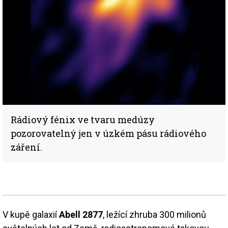
Rádiový fénix ve tvaru medúzy
pozorovatelný jen v úzkém pásu rádiového
záření.
V kupě galaxií
Abell 2877
, ležící zhruba 300 milionů