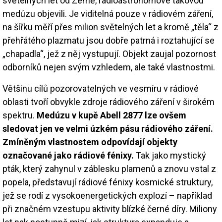
světelných let od Země, radioastronomové takovou
medúzu objevili. Je viditelná pouze v rádiovém záření,
na šířku měří přes milion světelných let a kromě „těla“ z
přehřátého plazmatu jsou dobře patrná i roztahující se
„chapadla“, jež z něj vystupují. Objekt zaujal pozornost
odborníků nejen svým vzhledem, ale také vlastnostmi.
Většinu cílů pozorovatelných ve vesmíru v rádiové
oblasti tvoří obvykle zdroje rádiového záření v širokém
spektru.
Medúzu v kupě Abell 2877 lze ovšem
sledovat jen ve velmi úzkém pásu rádiového záření.
Zmíněným vlastnostem odpovídají objekty
označované jako rádiové fénixy.
Tak jako mystický
pták, který zahynul v záblesku plamenů a znovu vstal z
popela, představují rádiové fénixy kosmické struktury,
jež se rodí z vysokoenergetických explozí – například
při značném vzestupu aktivity blízké černé díry. Miliony