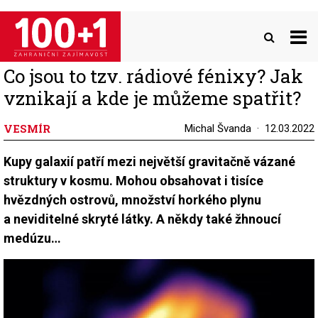
Přejít
k
hlavnímu
obsahu
Co jsou to tzv. rádiové fénixy? Jak
vznikají a kde je můžeme spatřit?
VESMÍR
Michal Švanda
12.03.2022
Kupy galaxií patří mezi největší gravitačně vázané
struktury v kosmu. Mohou obsahovat i tisíce
hvězdných ostrovů, množství horkého plynu
a neviditelné skryté látky. A někdy také žhnoucí
medúzu…