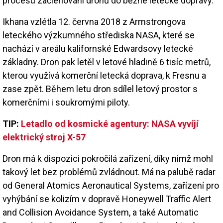
procesu začleňování dronů do běžné letecké dopravy.
Ikhana vzlétla 12. června 2018 z Armstrongova
leteckého výzkumného střediska NASA, které se
nachází v areálu kalifornské Edwardsovy letecké
základny. Dron pak letěl v letové hladině 6 tisíc metrů,
kterou využívá komerční letecká doprava, k Fresnu a
zase zpět. Během letu dron sdílel letový prostor s
komerčními i soukromými piloty.
TIP:
Letadlo od kosmické agentury: NASA vyvíjí
elektrický stroj X-57
Dron má k dispozici pokročilá zařízení, díky nimž mohl
takový let bez problémů zvládnout. Má na palubě radar
od General Atomics Aeronautical Systems, zařízení pro
vyhýbání se kolizím v dopravě Honeywell Traffic Alert
and Collision Avoidance System, a také Automatic