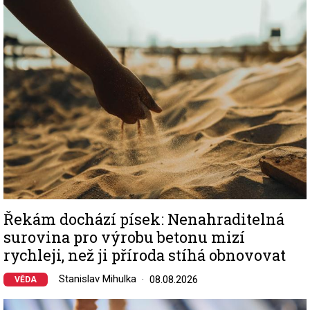
Image
Řekám dochází písek: Nenahraditelná
surovina pro výrobu betonu mizí
rychleji, než ji příroda stíhá obnovovat
Stanislav Mihulka
08.08.2026
VĚDA
Image