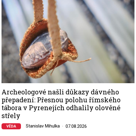
Archeologové našli důkazy dávného
přepadení: Přesnou polohu římského
tábora v Pyrenejích odhalily olověné
střely
Stanislav Mihulka
07.08.2026
VĚDA