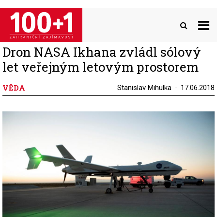
Přejít
k
hlavnímu
obsahu
Dron NASA Ikhana zvládl sólový
let veřejným letovým prostorem
VĚDA
Stanislav Mihulka
17.06.2018