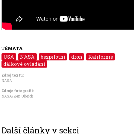
TÉMATA
USA
NASA
bezpilotní
dron
Kalifornie
dálkové ovládání
Zdroj textu:
NASA
Zdroje fotografii:
NASA/Ken Ulbrich
Další články v sekci