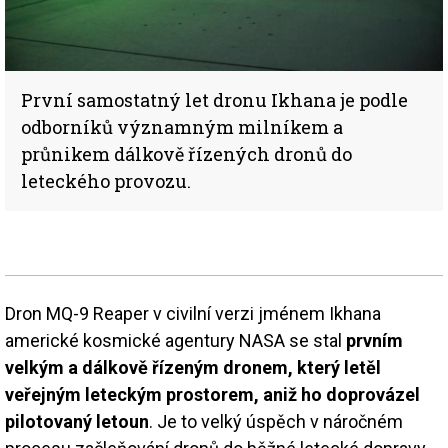
První samostatný let dronu Ikhana je podle
odborníků významným milníkem a
průnikem dálkově řízených dronů do
leteckého provozu.
Dron MQ-9 Reaper v civilní verzi jménem Ikhana
americké kosmické agentury NASA se stal
prvním
velkým a dálkově řízeným dronem, který letěl
veřejným leteckým prostorem, aniž ho doprovázel
pilotovaný letoun
. Je to velký úspěch v náročném