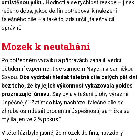
umístěnou páku.
Hodnotila se rychlost reakce – jinak
řečeno doba, jakou delfín potřeboval k nalezení
falešného cíle – a také to, zda určil „falešný cíl“
správně.
Mozek k neutahání
Po potřebném výcviku a přípravách zahájili vědci
pětidenní experiment se samcem Nayem a samičkou
Sayou.
Oba vydrželi hledat falešné cíle celých pět dní
bez toho, že by jejich výkonnost vykazovala pokles
prozrazující únavu.
Say byla v řešení úlohy výrazně
úspěšnější. Zatímco Nay nacházel falešné cíle se
zhruba osmdesátiprocentní úspěšností, samička se
mýlila jen ve 2 % pokusů.
V této fázi bylo jasné, že mozek delfína, navzdory