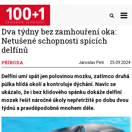
Přejít
k
hlavnímu
obsahu
Dva týdny bez zamhouření oka:
Netušené schopnosti spících
delfínů
PŘÍRODA
Jaroslav Petr
25.09.2024
Delfíni umí spát jen polovinou mozku, zatímco druhá
půlka hlídá okolí a kontroluje dýchání. Navíc se
ukázalo, že i bez klidového spánku dokáže delfíní
mozek řešit náročné úkoly nepřetržitě po dobu dvou
týdnů a pravděpodobně mnohem déle.