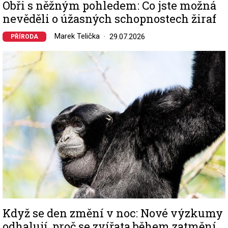
Obři s něžným pohledem: Co jste možná
nevěděli o úžasných schopnostech žiraf
Marek Telička
29.07.2026
PŘÍRODA
Image
Když se den změní v noc: Nové výzkumy
odhalují, proč se zvířata během zatmění