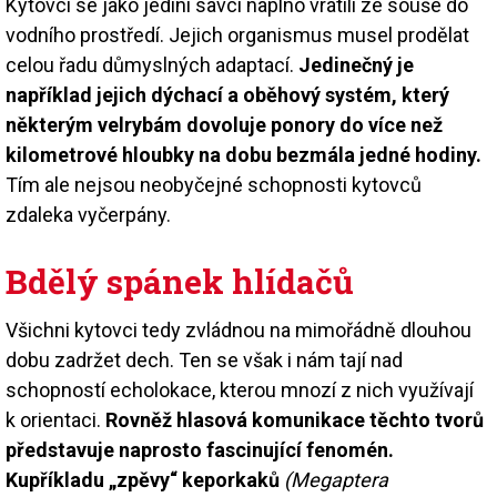
Kytovci se jako jediní savci naplno vrátili ze souše do
vodního prostředí. Jejich organismus musel prodělat
celou řadu důmyslných adaptací.
Jedinečný je
například jejich dýchací a oběhový systém, který
některým velrybám dovoluje ponory do více než
kilometrové hloubky na dobu bezmála jedné hodiny.
Tím ale nejsou neobyčejné schopnosti kytovců
zdaleka vyčerpány.
Bdělý spánek hlídačů
Všichni kytovci tedy zvládnou na mimořádně dlouhou
dobu zadržet dech. Ten se však i nám tají nad
schopností echolokace, kterou mnozí z nich využívají
k orientaci.
Rovněž hlasová komunikace těchto tvorů
představuje naprosto fascinující fenomén.
Kupříkladu „zpěvy“ keporkaků
(Megaptera