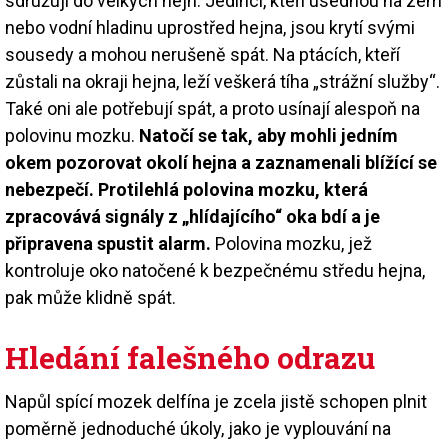
sdružují do velkých hejn. Jedinci, kteří usednou na zem
nebo vodní hladinu uprostřed hejna, jsou krytí svými
sousedy a mohou nerušeně spát. Na ptácích, kteří
zůstali na okraji hejna, leží veškerá tíha „strážní služby“.
Také oni ale potřebují spát, a proto usínají alespoň na
polovinu mozku.
Natočí se tak, aby mohli jedním
okem pozorovat okolí hejna a zaznamenali blížící se
nebezpečí. Protilehlá polovina mozku, která
zpracovává signály z „hlídajícího“ oka bdí a je
připravena spustit alarm.
Polovina mozku, jež
kontroluje oko natočené k bezpečnému středu hejna,
pak může klidně spát.
Hledání falešného odrazu
Napůl spící mozek delfína je zcela jistě schopen plnit
poměrně jednoduché úkoly, jako je vyplouvání na