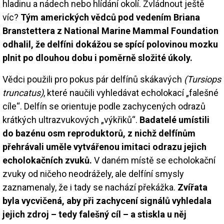
hladinu a nádech nebo hlídání okolí. Zvládnout ještě
víc?
Tým amerických vědců pod vedením Briana
Branstettera z National Marine Mammal Foundation
odhalil, že delfíni dokážou se spící polovinou mozku
plnit po dlouhou dobu i poměrně složité úkoly.
Vědci použili pro pokus pár delfínů skákavých
(Tursiops
truncatus)
, které naučili vyhledávat echolokací „falešné
cíle“. Delfín se orientuje podle zachycených odrazů
krátkých ultrazvukových „výkřiků“.
Badatelé umístili
do bazénu osm reproduktorů, z nichž delfínům
přehrávali uměle vytvářenou imitaci odrazu jejich
echolokačních zvuků.
V daném místě se echolokační
zvuky od ničeho neodrážely, ale delfíní smysly
zaznamenaly, že i tady se nachází překážka.
Zvířata
byla vycvičená, aby při zachycení signálů vyhledala
jejich zdroj – tedy falešný cíl – a stiskla u něj