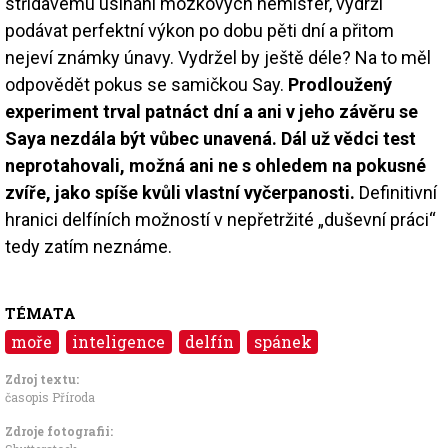
střídavému usínání mozkových hemisfér, vydrží
podávat perfektní výkon po dobu pěti dní a přitom
nejeví známky únavy. Vydržel by ještě déle? Na to měl
odpovědět pokus se samičkou Say.
Prodloužený
experiment trval patnáct dní a ani v jeho závěru se
Saya nezdála být vůbec unavená. Dál už vědci test
neprotahovali, možná ani ne s ohledem na pokusné
zvíře, jako spíše kvůli vlastní vyčerpanosti.
Definitivní
hranici delfíních možností v nepřetržité „duševní práci“
tedy zatím neznáme.
TÉMATA
moře
inteligence
delfín
spánek
Zdroj textu:
časopis Příroda
Zdroje fotografii: