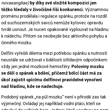
novaeangliae)
by díky své složité kompozici jen
těžko hledaly v živočišné říši konkurenci.
Významnou
proměnu prodělala i regulace spánku, protože na rozdíl
od suchozemských savců nemůže kytovec opravdu
tvrdě usnout. Je nucen opakovaně vyplouvat na hladinu
k nádechu. Přitom se neobejde bez aktivního pohybu a
činného mozku.
Delfíni vyřešili dilema mezi potřebou spánku a nutností
neustále se udržovat v bdělosti střídavým odpočinkem
vždy jen jedné mozkové hemisféry.
Poloviny mozku
se dělí o spánek a bdění, přičemž bdící část má za
úkol zajistit spícímu delfínovi pravidelné vynoření
nad hladinu, kde se nadechuje.
Podobný spánek „na půl mozku“ není v přírodě zas tak
výjimečný. Ovládají jej například vodní ptáci, kteří se