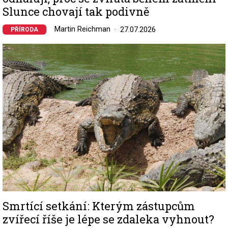
Slunce chovají tak podivně
Martin Reichman
27.07.2026
PŘÍRODA
Image
Smrtící setkání: Kterým zástupcům
zvířecí říše je lépe se zdaleka vyhnout?