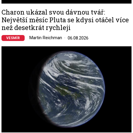
Charon ukázal svou dávnou tvář:
Největší měsíc Pluta se kdysi otáčel více
než desetkrát rychleji
Martin Reichman
06.08.2026
VESMÍR
Image