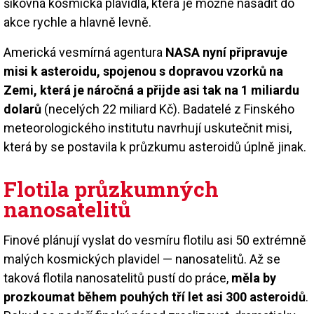
šikovná kosmická plavidla, která je možné nasadit do
akce rychle a hlavně levně.
Americká vesmírná agentura
NASA nyní připravuje
misi k asteroidu, spojenou s dopravou vzorků na
Zemi, která je náročná a přijde asi tak na 1 miliardu
dolarů
(necelých 22 miliard Kč). Badatelé z Finského
meteorologického institutu navrhují uskutečnit misi,
která by se postavila k průzkumu asteroidů úplně jinak.
Flotila průzkumných
nanosatelitů
Finové plánují vyslat do vesmíru flotilu asi 50 extrémně
malých kosmických plavidel — nanosatelitů. Až se
taková flotila nanosatelitů pustí do práce,
měla by
prozkoumat během pouhých tří let asi 300 asteroidů
.