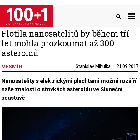
Přejít
k
hlavnímu
obsahu
Flotila nanosatelitů by během tří
let mohla prozkoumat až 300
asteroidů
VESMÍR
Stanislav Mihulka
21.09.2017
Nanosatelity s elektrickými plachtami možná rozšíří
naše znalosti o stovkách asteroidů ve Sluneční
soustavě