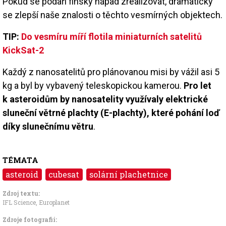
Pokud se podaří finský nápad zrealizovat, dramaticky
se zlepší naše znalosti o těchto vesmírných objektech.
TIP:
Do vesmíru míří flotila miniaturních satelitů
KickSat-2
Každý z nanosatelitů pro plánovanou misi by vážil asi 5
kg a byl by vybavený teleskopickou kamerou.
Pro let
k asteroidům by nanosatelity využívaly elektrické
sluneční větrné plachty (E-plachty), které pohání loď
díky slunečnímu větru
.
TÉMATA
asteroid
cubesat
solární plachetnice
Zdroj textu:
IFL Science, Europlanet
Zdroje fotografii: