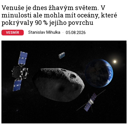
Venuše je dnes žhavým světem. V
minulosti ale mohla mít oceány, které
pokrývaly 90 % jejího povrchu
Stanislav Mihulka
05.08.2026
VESMÍR
Image