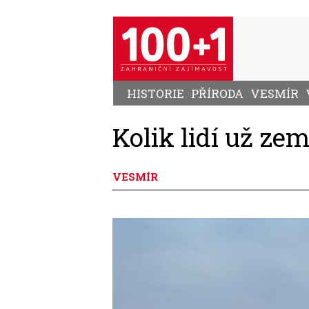
Přejít
k
hlavnímu
obsahu
HISTORIE
PŘÍRODA
VESMÍR
Kolik lidí už ze
VESMÍR