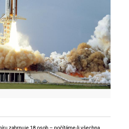
íru zahrnuje 18 osob – počítáme-li všechna