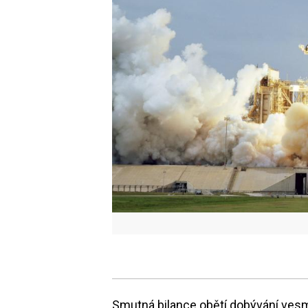
Smutná bilance obětí dobývání vesm