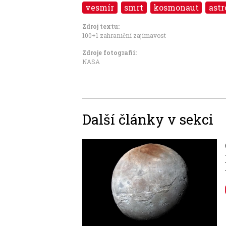
vesmír
smrt
kosmonaut
astr
Zdroj textu:
100+1 zahraniční zajímavost
Zdroje fotografii:
NASA
Další články v sekci
Image