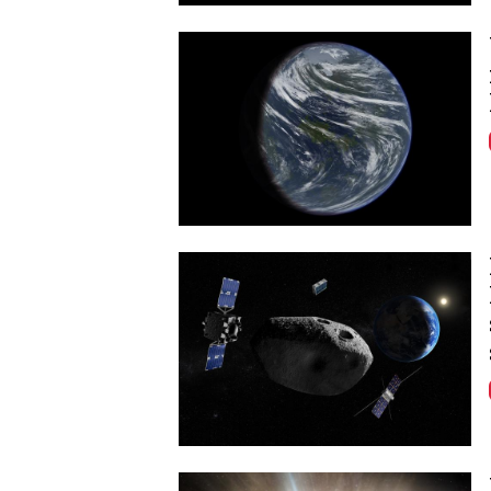
Image
Image
Image