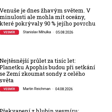
Venuše je dnes žhavým světem. V
minulosti ale mohla mít oceány,
které pokrývaly 90 % jejího povrchu
Stanislav Mihulka
05.08.2026
VESMÍR
Nejtěsnější průlet za tisíc let:
Planetku Apophis budou při setkání
se Zemí zkoumat sondy z celého
světa
Martin Reichman
04.08.2026
VESMÍR
Překvapení z hlubin vesmíru: