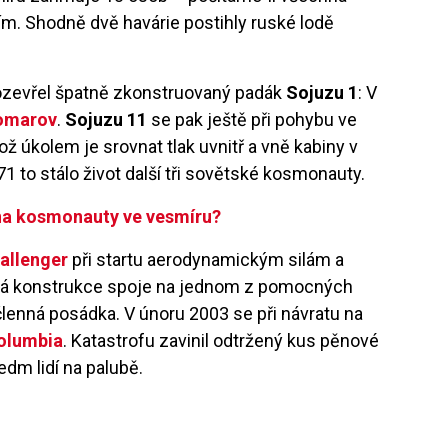
ím. Shodně dvě havárie postihly ruské lodě
rozevřel špatně zkonstruovaný padák
Sojuzu 1
: V
Komarov
.
Sojuzu 11
se pak ještě při pohybu ve
ož úkolem je srovnat tlak uvnitř a vně kabiny v
71 to stálo život další tři sovětské kosmonauty.
 na kosmonauty ve vesmíru?
allenger
při startu aerodynamickým silám a
atná konstrukce spoje na jednom z pomocných
lenná posádka. V únoru 2003 se při návratu na
olumbia
. Katastrofu zavinil odtržený kus pěnové
edm lidí na palubě.