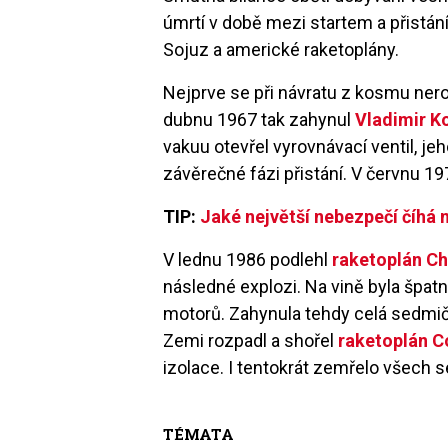
úmrtí v době mezi startem a přistán
Sojuz a americké raketoplány.
Nejprve se při návratu z kosmu ne
dubnu 1967 tak zahynul
Vladimir 
vakuu otevřel vyrovnávací ventil, jeh
závěrečné fázi přistání. V červnu 19
TIP:
Jaké největší nebezpečí číhá
V lednu 1986 podlehl
raketoplán Ch
následné explozi. Na vině byla šp
motorů. Zahynula tehdy celá sedmič
Zemi rozpadl a shořel
raketoplán C
izolace. I tentokrát zemřelo všech s
TÉMATA