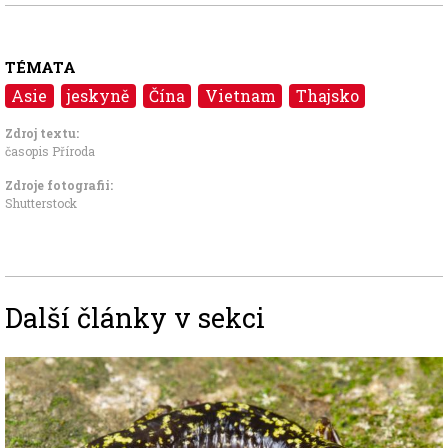
TÉMATA
Asie
jeskyně
Čína
Vietnam
Thajsko
Zdroj textu:
časopis Příroda
Zdroje fotografii:
Shutterstock
Další články v sekci
Image