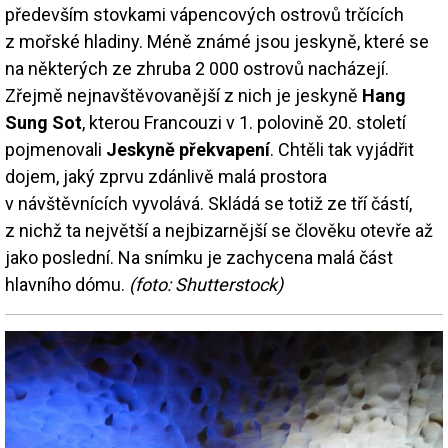
především stovkami vápencových ostrovů trčících
z mořské hladiny. Méně známé jsou jeskyně, které se
na některých ze zhruba 2 000 ostrovů nacházejí.
Zřejmě nejnavštěvovanější z nich je jeskyně
Hang
Sung Sot
, kterou Francouzi v 1. polovině 20. století
pojmenovali
Jeskyně překvapení
. Chtěli tak vyjádřit
dojem, jaký zprvu zdánlivě malá prostora
v návštěvnících vyvolává. Skládá se totiž ze tří částí,
z nichž ta největší a nejbizarnější se člověku otevře až
jako poslední. Na snímku je zachycena malá část
hlavního dómu.
(foto: Shutterstock)