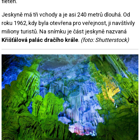
fléten.
Jeskyně má tři vchody a je asi 240 metrů dlouhá. Od
roku 1962, kdy byla otevřena pro veřejnost, ji navštívily
miliony turistů. Na snímku je část jeskyně nazvaná
Křišťálová palác dračího krále
.
(foto: Shutterstock)