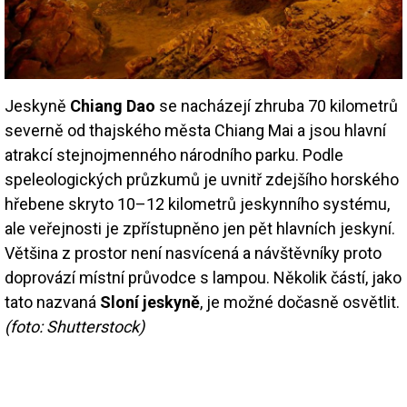
Jeskyně
Chiang Dao
se nacházejí zhruba 70 kilometrů
severně od thajského města Chiang Mai a jsou hlavní
atrakcí stejnojmenného národního parku. Podle
speleologických průzkumů je uvnitř zdejšího horského
hřebene skryto 10–12 kilometrů jeskynního systému,
ale veřejnosti je zpřístupněno jen pět hlavních jeskyní.
Většina z prostor není nasvícená a návštěvníky proto
doprovází místní průvodce s lampou. Několik částí, jako
tato nazvaná
Sloní jeskyně
, je možné dočasně osvětlit.
(foto: Shutterstock)