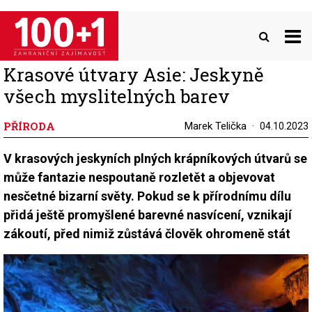
Přejít
k
hlavnímu
obsahu
Krasové útvary Asie: Jeskyně
všech myslitelných barev
PŘÍRODA
Marek Telička
04.10.2023
V krasových jeskyních plných krápníkových útvarů se
může fantazie nespoutaně rozletět a objevovat
nesčetné bizarní světy. Pokud se k přírodnímu dílu
přidá ještě promyšlené barevné nasvícení, vznikají
zákoutí, před nimiž zůstává člověk ohromeně stát