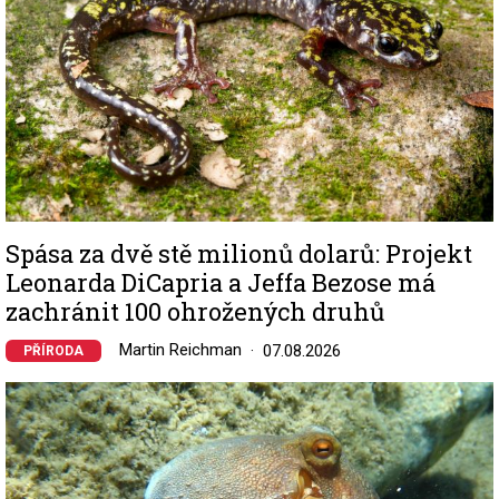
Spása za dvě stě milionů dolarů: Projekt
Leonarda DiCapria a Jeffa Bezose má
zachránit 100 ohrožených druhů
Martin Reichman
07.08.2026
PŘÍRODA
Image