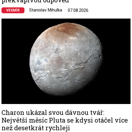
Stanislav Mihulka
07.08.2026
VESMÍR
Image
Charon ukázal svou dávnou tvář:
Největší měsíc Pluta se kdysi otáčel více
než desetkrát rychleji