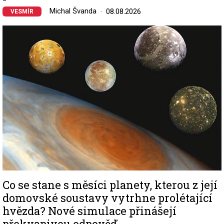
Michal Švanda
08.08.2026
VESMÍR
Image
Co se stane s měsíci planety, kterou z její
domovské soustavy vytrhne prolétající
hvězda? Nové simulace přinášejí
překvapivou odpověď