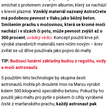
smíchat s proteinem zvaným albumin, který se nachází
v krevní plazmě.
Vzniklý materiál nazvaný AstroCrete
má podobnou pevnost v tlaku jako běžný beton.
Smíšením prachu s močovinou, která se kromě moči
nachází i v slzách či potu, může pevnost zvýšit až o
300 procent
,
uvádějí vědci
. Koncept použití krve při
výrobě stavebních materiálů není ničím novým – krev
zvířat se už dříve používala jako pojivo do malty.
TIP:
Budoucí lunární základny budou z regolitu, vody
a moči astronautů
S použitím této technologie by skupina šesti
astronautů mohla při dvouleté misi na Marsu vyrobit
kolem 500 kilogramů speciálního betonu. Pokud by ho
použili jako maltu pro pytle s pískem či cihly vyrobené
čistě z marťanského prachu,
každý astronaut pak