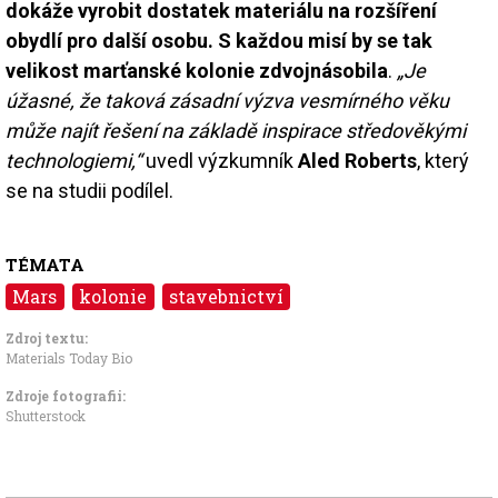
dokáže vyrobit dostatek materiálu na rozšíření
obydlí pro další osobu. S každou misí by se tak
velikost marťanské kolonie zdvojnásobila
.
„Je
úžasné, že taková zásadní výzva vesmírného věku
může najít řešení na základě inspirace středověkými
technologiemi,“
uvedl výzkumník
Aled Roberts
, který
se na studii podílel.
TÉMATA
Mars
kolonie
stavebnictví
Zdroj textu:
Materials Today Bio
Zdroje fotografii:
Shutterstock