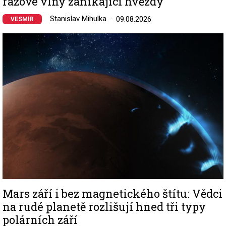
rázové vlny zanikající hvězdy
Stanislav Mihulka
09.08.2026
VESMÍR
Image
Mars září i bez magnetického štítu: Vědci
na rudé planetě rozlišují hned tři typy
polárních září