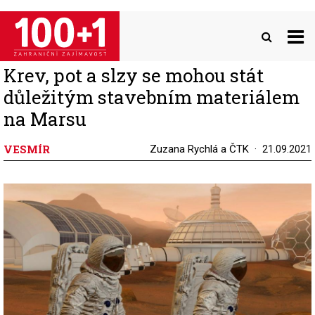
Přejít
k
hlavnímu
obsahu
Krev, pot a slzy se mohou stát
důležitým stavebním materiálem
na Marsu
VESMÍR
Zuzana Rychlá a ČTK
21.09.2021