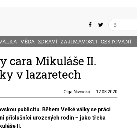
VÁLKA
VĚDA
ZDRAVÍ
ZAJÍMAVOSTI
CESTOVÁNÍ
 cara Mikuláše II.
ky v lazaretech
Olga Nivnická
12.08.2020
ovskou publicitu. Během Velké války se práci
ni příslušníci urozených rodin – jako třeba
uláše II.