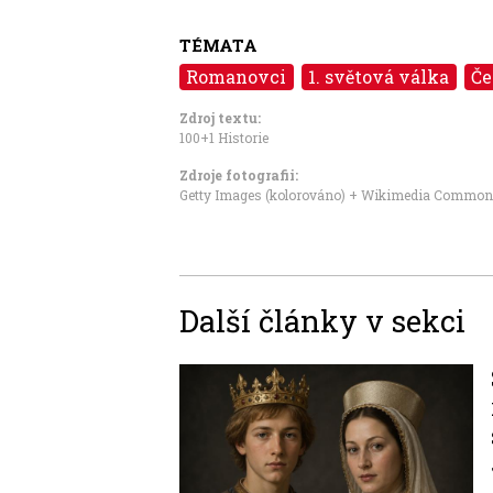
TÉMATA
Romanovci
1. světová válka
Če
Zdroj textu:
100+1 Historie
Zdroje fotografii:
Getty Images (kolorováno)
+
Wikimedia Commons
Další články v sekci
Image