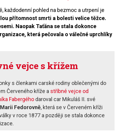
ově, každodenní pohled na bezmoc a utrpení je
lou přítomnost smrti a bolesti velice těžce.
esemi. Naopak Taťána se stala dokonce
organizace, která pečovala o válečné uprchlíky
vné vejce s křížem
onky s členkami carské rodiny oblečenými do
em Červeného kříže a
stříbné vejce od
níka Fabergého
daroval car Mikuláš II. své
e
Marii Fedorovně
, která se v Červeném kříži
álky v roce 1877 a později se stala dokonce
izace.