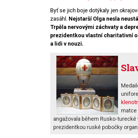
Byť se jich boje dotýkaly jen okraj
zasáhl.
Nejstarší Olga nesla neustá
Trpěla nervovými záchvaty a depr
prezidentkou vlastní charitativní 
a lidi v nouzi.
Sla
Medail
unifor
klenot
matc
angažovala během Rusko-turecké v
prezidentkou ruské pobočky organ