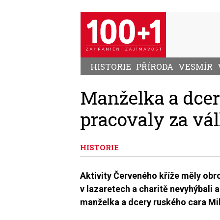
Přejít
k
hlavnímu
obsahu
HISTORIE
PŘÍRODA
VESMÍR
Manželka a dcery
pracovaly za vál
HISTORIE
Aktivity Červeného kříže měly obr
v lazaretech a charitě nevyhýbali a
manželka a dcery ruského cara Mik