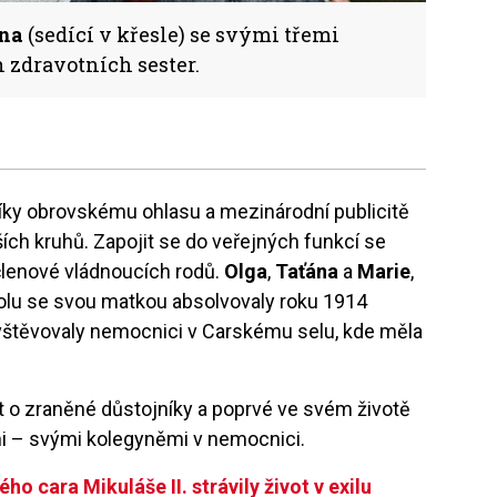
na
(sedící v křesle) se svými třemi
 zdravotních sester.
íky obrovskému ohlasu a mezinárodní publicitě
ších kruhů. Zapojit se do veřejných funkcí se
 členové vládnoucích rodů.
Olga
,
Taťána
a
Marie
,
polu se svou matkou absolvovaly roku 1914
avštěvovaly nemocnici v Carskému selu, kde měla
 o zraněné důstojníky a poprvé ve svém životě
mi – svými kolegyněmi v nemocnici.
o cara Mikuláše II. strávily život v exilu