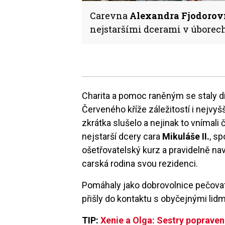
Carevna
Alexandra Fjodorov
nejstaršími dcerami v úborech
Charita a pomoc raněným se staly d
Červeného kříže záležitostí i nejvyš
zkrátka slušelo a nejinak to vnímali
nejstarší dcery cara
Mikuláše II.
, s
ošetřovatelský kurz a pravidelně n
carská rodina svou rezidenci.
Pomáhaly jako dobrovolnice pečovat
přišly do kontaktu s obyčejnými lid
TIP:
Xenie a Olga: Sestry popravenéh