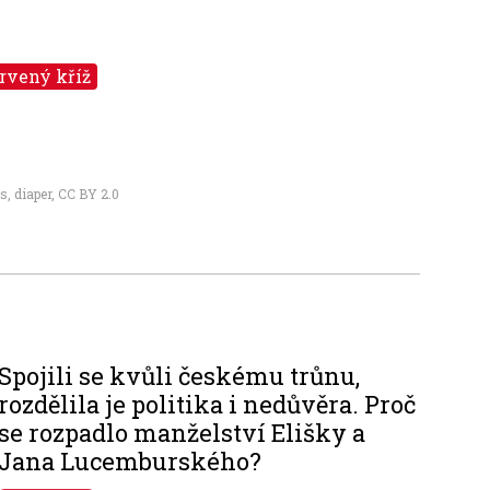
rvený kříž
, diaper
,
CC BY 2.0
Spojili se kvůli českému trůnu,
rozdělila je politika i nedůvěra. Proč
se rozpadlo manželství Elišky a
Jana Lucemburského?