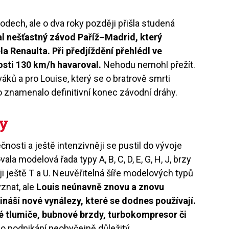
odech, ale o dva roky později přišla studená
al nešťastný závod Paříž–Madrid, který
 Renaulta. Při předjíždění přehlédl ve
osti 130 km/h havaroval.
Nehodu nemohl přežít.
áků a pro Louise, který se o bratrově smrti
 to znamenalo definitivní konec závodní dráhy.
dy
čnosti a ještě intenzivněji se pustil do vývoje
la modelová řada typy A, B, C, D, E, G, H, J, brzy
ěji ještě T a U. Neuvěřitelná šíře modelových typů
znat, ale
Louis neúnavně znovu a znovu
řináší nové vynálezy, které se dodnes používají.
ké tlumiče, bubnové brzdy, turbokompresor či
eho podnikání neobyčejně důležitý.