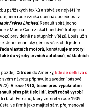
bu pařížských taxíků a stává se největším
 stejném roce vzniká dceřiná společnost v
ault Fréres Limited
. Renault sbírá jedno
ce v Monte Carlu získal hned dvě trofeje, na
 vozů pravidelně na stupních vítězů. Louis už si
e. Jeho technický génius však chrlí jedno
 řadu vlastních motorů, konstruuje motory i
se také do výroby prvních autobusů, nákladních
k později
Citroën
do Ameriky,
kde se setkává s
po svém návratu připravuje zavedení pásové
1922).
V roce 1913, těsně před vypuknutím
ault přes pět tisíc lidí, kteří ročně vyrobí
rti i bratr Fernand, který zemřel v roce 1909.
 zůstal ve firmě jako majitel sám, přejmenoval