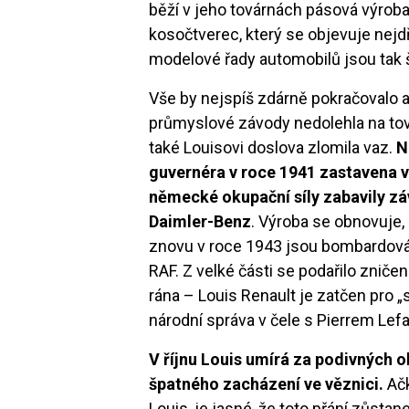
běží v jeho továrnách pásová výroba
kosočtverec, který se objevuje nejdř
modelové řady automobilů jsou tak ši
Vše by nejspíš zdárně pokračovalo a
průmyslové závody nedolehla na tov
také Louisovi doslova zlomila vaz.
N
guvernéra v roce 1941 zastavena v
německé okupační síly zabavily zá
Daimler-Benz
. Výroba se obnovuje,
znovu v roce 1943 jsou bombardovány
RAF. Z velké části se podařilo zničen
rána – Louis Renault je zatčen pro „
národní správa v čele s Pierrem Le
V říjnu Louis umírá za podivných o
špatného zacházení ve věznici.
Ačk
Louis, je jasné, že toto přání zůst