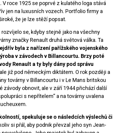
. V roce 1925 se poprvé z kulatého loga stává
ív jen na luxusních vozech. Portfolio firmy a
roké, že je lze stěží popsat.
 rozvíjelo se, kdyby stejně jako na všechny
árny značky Renault druhá světová válka. Ta
ejdřív byla z nařízení pařížského vojenského
ýroba v závodech v Billancourtu. Brzy poté
vody Renault a ty byly dány pod správu
 ale již pod německým diktátem. O rok později a
 továrny v Billancourtu i v Le Mans britskou
é závody obnovit, ale v září 1944 přichází další
spolupráci s nepřítelem“ a na továrny uvalena
faucheuxem.
kolností, spekuluje se o následcích výslechů či
oliv si přál, aby podnik převzal jeho syn Jean-
ane nevyslyšeno. Jeho majetek byl zabaven a