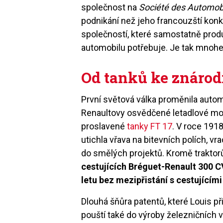
společnost na
Société des Automob
podnikání než jeho francouzští kon
společností, které samostatně produ
automobilu potřebuje. Je tak mnoh
Od tanků ke znáro
První světová válka proměnila autom
Renaultovy osvědčené letadlové moto
proslavené
tanky FT 17
. V roce 1918
utichla vřava na bitevních polích, vr
do smělých projektů. Kromě traktorů
cestujících Bréguet-Renault 300 C
letu bez mezipřistání s cestujícím
Dlouhá šňůra patentů, které Louis při
pouští také do výroby železničních 