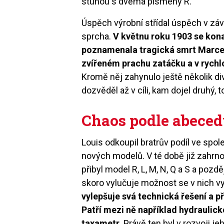
stuhou s dvěma písmeny R.
Úspěch výrobní střídal úspěch v záv
sprcha.
V květnu roku 1903 se kon
poznamenala tragická smrt Marcela
zvířeném prachu zatáčku a v rychl
Kromě něj zahynulo ještě několik div
dozvěděl až v cíli, kam dojel druhý,
Chaos podle abece
Louis odkoupil bratrův podíl ve spole
nových modelů. V té době již zahrnova
přibyl model R, L, M, N, Q a S a pozd
skoro vylučuje možnost se v nich vy
vylepšuje svá technická řešení a p
Patří mezi ně například hydraulic
taxametr
. Právě ten byl v rozvoji j