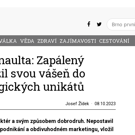
VÁLKA
VĚDA
ZDRAVÍ
ZAJÍMAVOSTI
CESTOVÁNÍ
aulta: Zapálený
il svou vášeň do
gických unikátů
Josef Žídek
08.10.2023
ruktér a svým způsobem dobrodruh. Nepostavil
podnikání a obdivuhodném marketingu, vložil