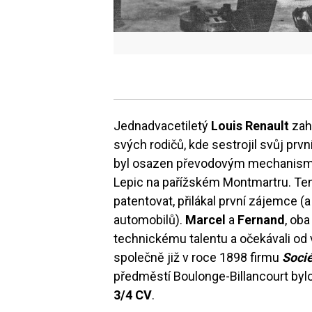
Jednadvacetiletý
Louis Renault
zah
svých rodičů, kde sestrojil svůj prv
byl osazen převodovým mechanismem
Lepic na pařížském Montmartru. Tent
patentovat, přilákal první zájemce (a
automobilů).
Marcel
a
Fernand
, oba
technickému talentu a očekávali od 
společně již v roce 1898 firmu
Socié
předměstí Boulonge-Billancourt byl
3/4 CV
.