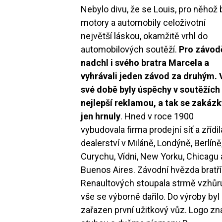
Nebylo divu, že se Louis, pro něhož 
motory a automobily celoživotní
největší láskou, okamžitě vrhl do
automobilových soutěží.
Pro závod
nadchl i svého bratra Marcela a
vyhrávali jeden závod za druhým. 
své době byly úspěchy v soutěžích
nejlepší reklamou, a tak se zakázk
jen hrnuly
. Hned v roce 1900
vybudovala firma prodejní síť a zřídil
dealerství v Miláně, Londýně, Berlíně
Curychu, Vídni, New Yorku, Chicagu 
Buenos Aires. Závodní hvězda bratří
Renaultových stoupala strmě vzhůr
vše se výborně dařilo. Do výroby byl
zařazen první užitkový vůz. Logo z