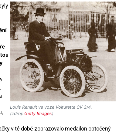
byly
ění
Ve
 tou
y
a
,
a
Louis Renault ve voze Voiturette CV 3/4.
u,
(zdroj:
Getty Images
)
načky v té době zobrazovalo medailon obtočený