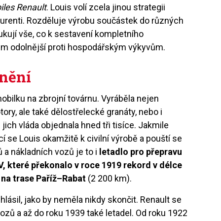
iles Renault
. Louis volí zcela jinou strategii
kurenti. Rozděluje výrobu součástek do různých
kují vše, co k sestavení kompletního
em odolnější proti hospodářským výkyvům.
dnění
obilku na zbrojní továrnu. Vyráběla nejen
ry, ale také dělostřelecké granáty, nebo i
 jich vláda objednala hned tři tisíce. Jakmile
ací se Louis okamžitě k civilní výrobě a pouští se
 a nákladních vozů je to i
letadlo pro přepravu
V, které překonalo v roce 1919 rekord v délce
i na trase Paříž–Rabat
(2 200 km).
hlásil, jako by neměla nikdy skončit. Renault se
vozů a až do roku 1939 také letadel. Od roku 1922