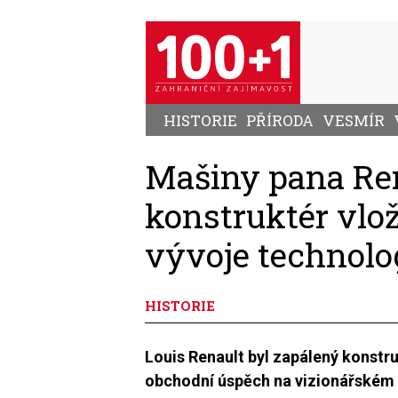
Přejít
k
hlavnímu
obsahu
HISTORIE
PŘÍRODA
VESMÍR
Mašiny pana Ren
konstruktér vlož
vývoje technolo
HISTORIE
Louis Renault byl zapálený konst
obchodní úspěch na vizionářském 