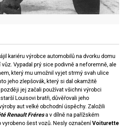
ájil kariéru výrobce automobilů na dvorku domu
ní vůz. Vypadal prý sice podivně a neforemně, ale
, který mu umožnil vyjet strmý svah ulice
o jeho zlepšovák, který si dal okamžitě
 později jej začali používat všichni výrobci
 starší Louisovi bratři, důvěřovali jeho
výroby aut velké obchodní úspěchy. Založili
té Renault Fréres
a v dílně na pařížském
o vyrobeno šest vozů. Nesly označení
Voiturette