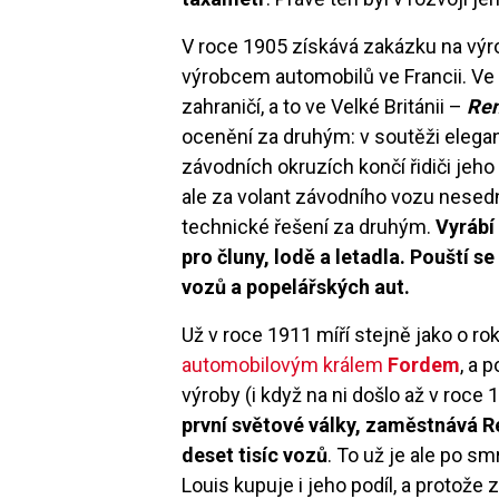
V roce 1905 získává zakázku na výro
výrobcem automobilů ve Francii. Ve
zahraničí, a to ve Velké Británii –
Ren
ocenění za druhým: v soutěži elegan
závodních okruzích končí řidiči jeho
ale za volant závodního vozu nesedn
technické řešení za druhým.
Vyrábí
pro čluny, lodě a letadla. Pouští 
vozů a popelářských aut.
Už v roce 1911 míří stejně jako o ro
automobilovým králem
Fordem
, a 
výroby (i když na ni došlo až v roce 
první světové války, zaměstnává Ren
deset tisíc vozů
. To už je ale po sm
Louis kupuje i jeho podíl, a protože