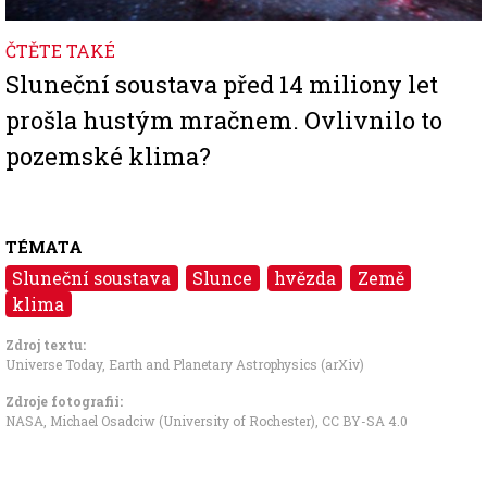
ČTĚTE TAKÉ
Sluneční soustava před 14 miliony let
prošla hustým mračnem. Ovlivnilo to
pozemské klima?
TÉMATA
Sluneční soustava
Slunce
hvězda
Země
klima
Zdroj textu:
Universe Today
,
Earth and Planetary Astrophysics (arXiv)
Zdroje fotografii:
NASA, Michael Osadciw (University of Rochester)
,
CC BY-SA 4.0