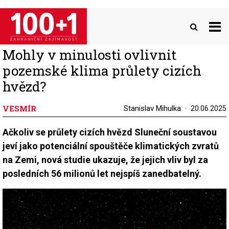
Přejít
k
hlavnímu
obsahu
Mohly v minulosti ovlivnit
pozemské klima průlety cizích
hvězd?
VESMÍR
Stanislav Mihulka
20.06.2025
Ačkoliv se průlety cizích hvězd Sluneční soustavou
jeví jako potenciální spouštěče klimatických zvratů
na Zemi, nová studie ukazuje, že jejich vliv byl za
posledních 56 milionů let nejspíš zanedbatelný.