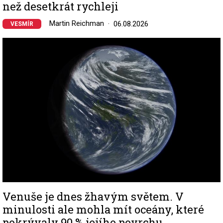
než desetkrát rychleji
Martin Reichman
06.08.2026
VESMÍR
Image
Venuše je dnes žhavým světem. V
minulosti ale mohla mít oceány, které
pokrývaly 90 % jejího povrchu