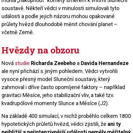
mohla „nakopnout“ komety směrem k vnitřní Sluneční
soustavě. Někteří vědci v minulosti simulovali tyto
události a podle jejich názoru mohou opakované
průlety hvězd dlouhodobě měnit chování planet –
včetně Země.
Hvězdy na obzoru
Nová
studie
Richarda Zeebeho
a
Davida Hernandeze
ale nyní přichází s jiným pohledem. Vědci vytvořili
vysoce přesný model Sluneční soustavy, který
zahrnoval i dříve často opomíjené faktory – například
gravitaci Měsíce, jeho stabilizační vliv, a také tzv.
kvadrupólové momenty Slunce a Měsíce (J2).
Na základě 400 simulací, v nichž proběhlo celkem 1800
hypotetických průletů hvězd, vědci zjistili, že
ani ty
nejbližší a nejintenzivnější události neměly měřitelný