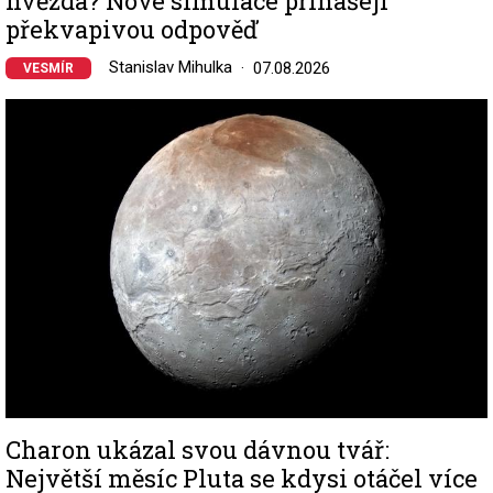
hvězda? Nové simulace přinášejí
překvapivou odpověď
Stanislav Mihulka
07.08.2026
VESMÍR
Image
Charon ukázal svou dávnou tvář:
Největší měsíc Pluta se kdysi otáčel více