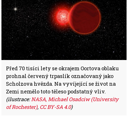
Před 70 tisíci lety se okrajem Oortova oblaku
prohnal červený trpaslík označovaný jako
Scholzova hvězda. Na vyvíjející se život na
Zemi nemělo toto těleso podstatný vliv.
(ilustrace:
NASA, Michael Osadciw (University
of Rochester)
,
CC BY-SA 4.0
)