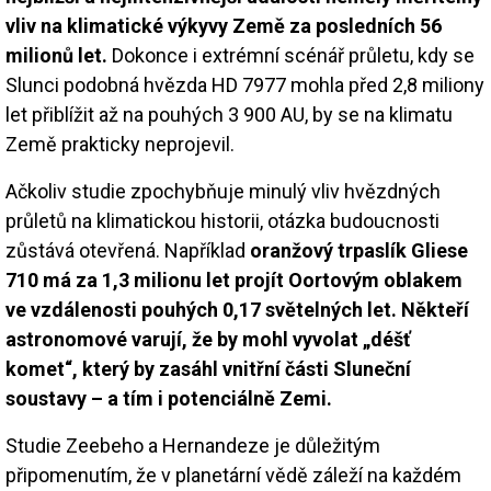
vliv na klimatické výkyvy Země za posledních 56
milionů let.
Dokonce i extrémní scénář průletu, kdy se
Slunci podobná hvězda HD 7977 mohla před 2,8 miliony
let přiblížit až na pouhých 3 900 AU, by se na klimatu
Země prakticky neprojevil.
Ačkoliv studie zpochybňuje minulý vliv hvězdných
průletů na klimatickou historii, otázka budoucnosti
zůstává otevřená. Například
oranžový trpaslík Gliese
710 má za 1,3 milionu let projít Oortovým oblakem
ve vzdálenosti pouhých 0,17 světelných let. Někteří
astronomové varují, že by mohl vyvolat „déšť
komet“, který by zasáhl vnitřní části Sluneční
soustavy – a tím i potenciálně Zemi.
Studie Zeebeho a Hernandeze je důležitým
připomenutím, že v planetární vědě záleží na každém