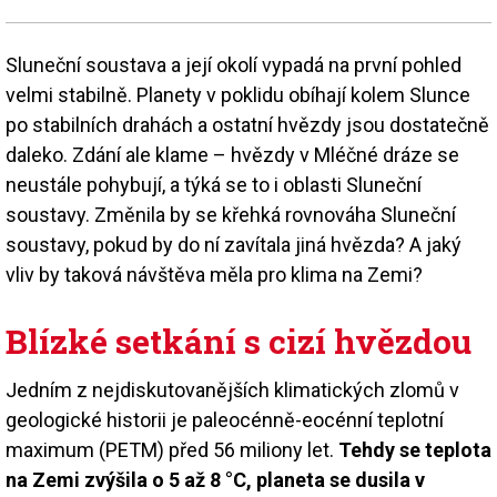
Sluneční soustava a její okolí vypadá na první pohled
velmi stabilně. Planety v poklidu obíhají kolem Slunce
po stabilních drahách a ostatní hvězdy jsou dostatečně
daleko. Zdání ale klame – hvězdy v Mléčné dráze se
neustále pohybují, a týká se to i oblasti Sluneční
soustavy. Změnila by se křehká rovnováha Sluneční
soustavy, pokud by do ní zavítala jiná hvězda? A jaký
vliv by taková návštěva měla pro klima na Zemi?
Blízké setkání s cizí hvězdou
Jedním z nejdiskutovanějších klimatických zlomů v
geologické historii je paleocénně-eocénní teplotní
maximum (PETM) před 56 miliony let.
Tehdy se teplota
na Zemi zvýšila o 5 až 8 °C, planeta se dusila v