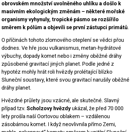
obrovském množství uvolněného uhlíku a došlo k
masivním ekologickým změnám – některé mořské
organismy vyhynuly, tropické pásmo se rozšířilo
směrem k pólům a objevili se první zástupci primátů
.
O příčinách tohoto zlomového oteplení se vědci přou
dodnes. Ve hře jsou vulkanismus, metan-hydrátové
výbuchy, dopady komet nebo i změny oběžné dráhy
způsobené gravitací jiných planet. Podle jedné z
hypotéz mohly hrát roli hvězdy prolétající blízko
Sluneční soustavy, které svou gravitací narušily oběžné
dráhy planet.
Hvězdné průlety jsou vzácné, ale skutečné. Slavný
případ tzv.
Scholzovy hvězdy
ukázal, že před 70 000
lety prošla naší Oortovou oblakem – vzdálenou
zásobárnou komet. I když neovlivnila přímo Zemi,