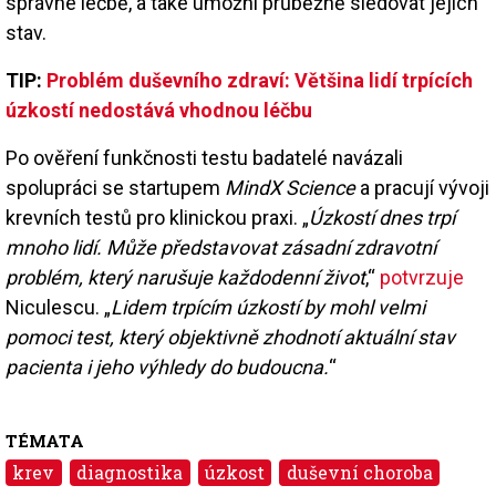
správné léčbě, a také umožní průběžně sledovat jejich
stav.
TIP:
Problém duševního zdraví: Většina lidí trpících
úzkostí nedostává vhodnou léčbu
Po ověření funkčnosti testu badatelé navázali
spolupráci se startupem
MindX Science
a pracují vývoji
krevních testů pro klinickou praxi. „
Úzkostí dnes trpí
mnoho lidí. Může představovat zásadní zdravotní
problém, který narušuje každodenní život
,“
potvrzuje
Niculescu. „
Lidem trpícím úzkostí by mohl velmi
pomoci test, který objektivně zhodnotí aktuální stav
pacienta i jeho výhledy do budoucna.
“
TÉMATA
krev
diagnostika
úzkost
duševní choroba