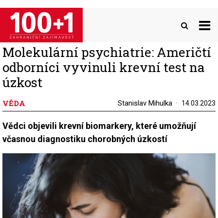
Přejít
k
hlavnímu
obsahu
Molekulární psychiatrie: Američtí
odborníci vyvinuli krevní test na
úzkost
VĚDA
Stanislav Mihulka
14.03.2023
Vědci objevili krevní biomarkery, které umožňují
včasnou diagnostiku chorobných úzkostí