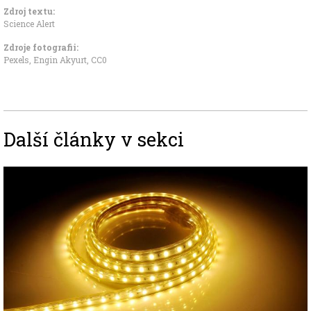
Zdroj textu:
Science Alert
Zdroje fotografii:
Pexels, Engin Akyurt
,
CC0
Další články v sekci
Image