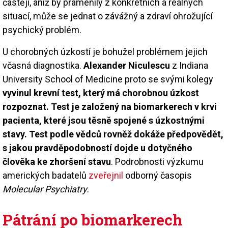
častěji, aniž by pramenily z konkrétních a reálných
situací, může se jednat o závážný a zdraví ohrožující
psychický problém.
U chorobných úzkostí je bohužel problémem jejich
včasná diagnostika.
Alexander Niculescu
z Indiana
University School of Medicine proto se svými kolegy
vyvinul krevní test, který má chorobnou úzkost
rozpoznat. Test je založený na biomarkerech v krvi
pacienta, které jsou těsně spojené s úzkostnými
stavy. Test podle vědců rovněž dokáže předpovědět,
s jakou pravděpodobností dojde u dotyčného
člověka ke zhoršení stavu
. Podrobnosti výzkumu
amerických badatelů
zveřejnil
odborný časopis
Molecular Psychiatry
.
Pátrání po biomarkerech