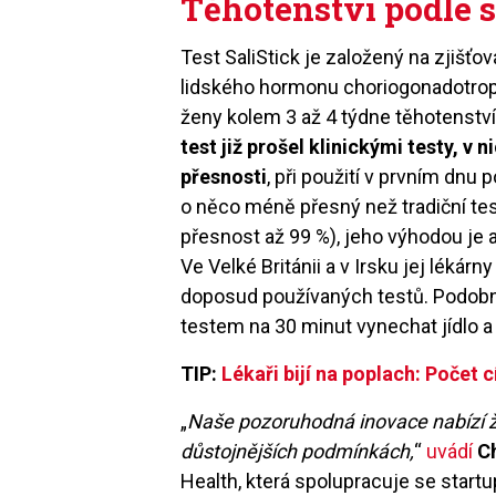
Těhotenství podle s
Test SaliStick je založený na zjišťo
lidského hormonu choriogonadotropi
ženy kolem 3 až 4 týdne těhotenství, 
test již prošel klinickými testy, v
přesnosti
, při použití v prvním dnu 
o něco méně přesný než tradiční tes
přesnost až 99 %), jeho výhodou je a
Ve Velké Británii a v Irsku jej lékár
doposud používaných testů. Podobně
testem na 30 minut vynechat jídlo a p
TIP:
Lékaři bijí na poplach: Počet 
„
Naše pozoruhodná inovace nabízí 
důstojnějších podmínkách,
“
uvádí
C
Health, která spolupracuje se startu