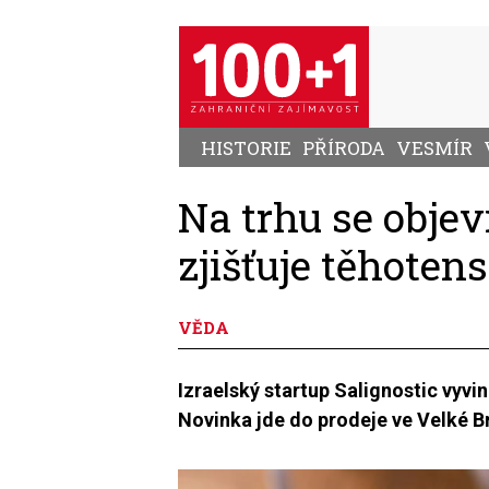
Přejít
k
hlavnímu
obsahu
HISTORIE
PŘÍRODA
VESMÍR
Na trhu se objevi
zjišťuje těhotens
VĚDA
Izraelský startup Salignostic vyvinu
Novinka jde do prodeje ve Velké Bri