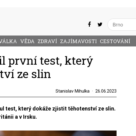
VÁLKA
VĚDA
ZDRAVÍ
ZAJÍMAVOSTI
CESTOVÁNÍ
l první test, který
tví ze slin
Stanislav Mihulka
26.06.2023
l test, který dokáže zjistit těhotenství ze slin.
tánii a v Irsku.