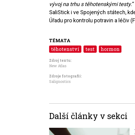
vývoj na trhu s těhotenskými testy.
“
SaliStick i ve Spojených státech, 
Úřadu pro kontrolu potravin a léčiv (
TÉMATA
těhotenství
test
hormon
Zdroj textu:
New Atlas
Zdroje fotografii:
Salignostics
Další články v sekci
Image