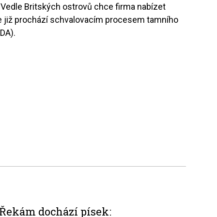
 Vedle Britských ostrovů chce firma nabízet
kde již prochází schvalovacím procesem tamního
FDA).
Řekám dochází písek: