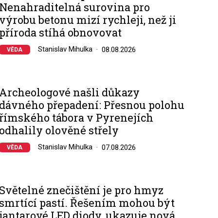
Nenahraditelná surovina pro
výrobu betonu mizí rychleji, než ji
příroda stíhá obnovovat
Stanislav Mihulka
08.08.2026
VĚDA
Archeologové našli důkazy
dávného přepadení: Přesnou polohu
římského tábora v Pyrenejích
odhalily olověné střely
Stanislav Mihulka
07.08.2026
VĚDA
Světelné znečištění je pro hmyz
smrtící pastí. Řešením mohou být
jantarové LED diody, ukazuje nová