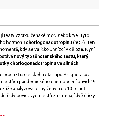
ají testy vzorku ženské moči nebo krve. Tyto
kého hormonu
choriogonadotropinu
(hCG). Ten
omentě, kdy se vajíčko uhnízdí v děloze. Nyní
 dostává
nový typ těhotenského testu, který
otky choriogonadotropinu ve slinách
.
 o produkt izraelského startupu Salignostics.
lým testům pandemického onemocnění covid-19.
káže analyzovat sliny ženy a do 10 minut
padě řady covidových testů znamenají dvě čárky