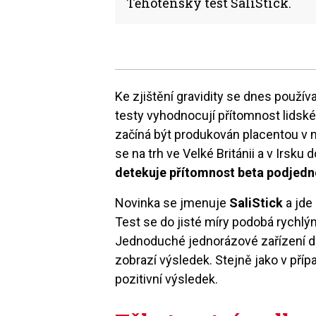
Těhotenský test SaliStick.
Ke zjištění gravidity se dnes použív
testy vyhodnocují přítomnost lids
začíná být produkován placentou v m
se na trh ve Velké Británii a v Irsku
detekuje přítomnost beta podjedn
Novinka se jmenuje
SaliStick
a jde
Test se do jisté míry podobá rych
Jednoduché jednorázové zařízení do
zobrazí výsledek. Stejně jako v pří
pozitivní výsledek.