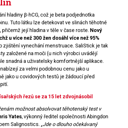
lin
vání hladiny β-hCG, což je beta podjednotka
nu. Tuto látku lze detekovat ve slinách těhotné
přičemž její hladina v těle v čase roste.
Nový
 nichž u více než 300 žen dosáhl více než 95%
po zjištění vynechání menstruace. SaliStick je tak
ty založené na moči (u nich výrobci uvádějí
le snadná a uživatelsky komfortnější aplikace.
ny nabízejí za velmi podobnou cenu jako u
 jako u covidových testů je žádoucí před
ití.
císařských řezů se za 15 let zdvojnásobil
ženám možnost absolvovat těhotenský test v
hris Yates
, výkonný ředitel společnosti Abingdon
pem Salignostics. „
Jde o dlouho očekávaný