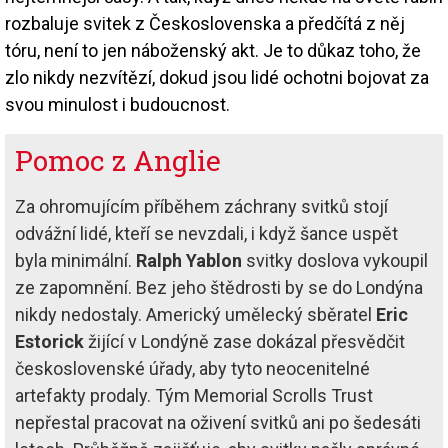
rozbaluje svitek z Československa a předčítá z něj
tóru, není to jen náboženský akt. Je to důkaz toho, že
zlo nikdy nezvítězí, dokud jsou lidé ochotni bojovat za
svou minulost i budoucnost.
Pomoc z Anglie
Za ohromujícím příběhem záchrany svitků stojí
odvážní lidé, kteří se nevzdali, i když šance uspět
byla minimální.
Ralph Yablon
svitky doslova vykoupil
ze zapomnění. Bez jeho štědrosti by se do Londýna
nikdy nedostaly. Americký umělecký sběratel
Eric
Estorick
žijící v Londýně zase dokázal přesvědčit
československé úřady, aby tyto neocenitelné
artefakty prodaly. Tým Memorial Scrolls Trust
nepřestal pracovat na oživení svitků ani po šedesáti