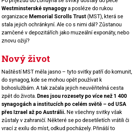
Po příjezdu do Londýna se svitky dostaly do péče
Westminsterské synagogy
a posléze do rukou
organizace
Memorial Scrolls Trust
(MST), která se
stala jejich ochránkyní. Ale co s nimi dál? Zůstanou
zamčené v depozitářích jako muzeální exponáty, nebo
znovu ožijí?
Nový život
Naštěstí MST měla jasno – tyto svitky patří do komunit,
do synagog, kde se mohou opět používat k
bohoslužbám. A tak začala jejich neuvěřitelná cesta
zpět do života.
Dnes jsou rozesety po více než 1 400
synagogách a institucích po celém světě – od USA
přes Izrael až po Austrálii.
Ne všechny svitky však
zůstaly v zahraničí. Některé se po desetiletích vrátili či
vrací z exilu do míst, odkud pocházely. Přináší to