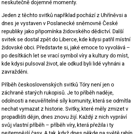
neskutečně dojemné momenty.
Jeden z těchto svitků například pochází z Uhříněvsi a
dnes je vystaven v Poslanecké sněmovně České
republiky jako připomínka židovského dědictví. Další
svitek se dostal zpět do Liberce, kde kdysi patřil místní
židovské obci. Představte si, jaké emoce to vyvolává –
po desítkách let se vrací symbol víry a kultury do míst,
kde kdysi pulsoval život, ale odkud byli lidé vyhnáni a
zavražděni.
Příběh československých svitků Tóry není jen o
záchraně starých rukopisů. Je to příběh naděje,
odolnosti a neuvěřitelné síly komunity, která se odmítla
nechat vymazat z historie. Svitky, které měly zmizet v
propadlišti dějin, dnes znovu žijí. Každý z nich vypráví
svůj vlastní příběh – příběh víry, která přežila i ty
nejtemnější časy. A tak, když dnes někde na světě rabín