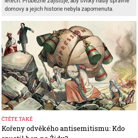
letech. Průběžně zajišťuje, aby svitky našly správné
domovy a jejich historie nebyla zapomenuta.
Image
ČTĚTE TAKÉ
Kořeny odvěkého antisemitismu: Kdo