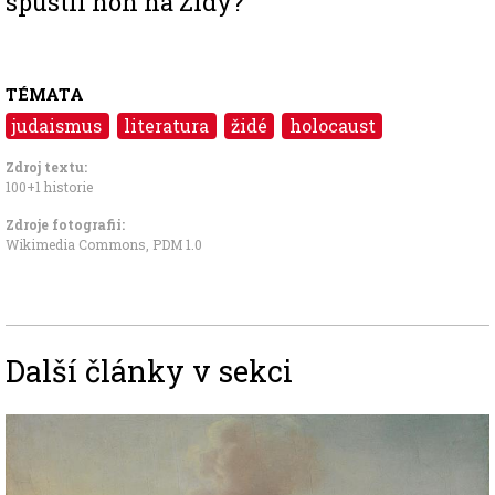
spustil hon na Židy?
TÉMATA
judaismus
literatura
židé
holocaust
Zdroj textu:
100+1 historie
Zdroje fotografii:
Wikimedia Commons
,
PDM 1.0
Další články v sekci
Image