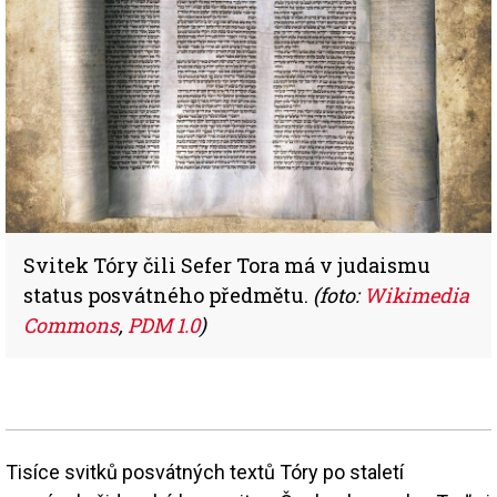
Svitek Tóry čili Sefer Tora má v judaismu
status posvátného předmětu.
(foto:
Wikimedia
Commons
,
PDM 1.0
)
Tisíce svitků posvátných textů Tóry po staletí