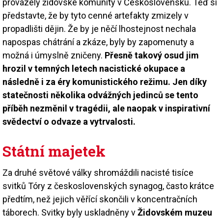
provázely židovské komunity v Československu. Teď si
představte, že by tyto cenné artefakty zmizely v
propadlišti dějin. Že by je něčí lhostejnost nechala
napospas chátrání a zkáze, byly by zapomenuty a
možná i úmyslně zničeny.
Přesně takový osud jim
hrozil v temných letech nacistické okupace a
následně i za éry komunistického režimu. Jen díky
statečnosti několika odvážných jedinců se tento
příběh nezměnil v tragédii, ale naopak v inspirativní
svědectví o odvaze a vytrvalosti.
Státní majetek
Za druhé světové války shromáždili nacisté tisíce
svitků Tóry z československých synagog, často krátce
předtím, než jejich věřící skončili v koncentračních
táborech. Svitky byly uskladněny v
Židovském muzeu