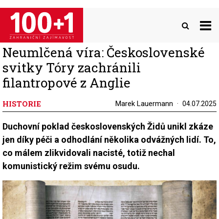
Přejít
k
hlavnímu
obsahu
Neumlčená víra: Československé
svitky Tóry zachránili
filantropové z Anglie
HISTORIE
Marek Lauermann
04.07.2025
Duchovní poklad československých Židů unikl zkáze
jen díky péči a odhodlání několika odvážných lidí. To,
co málem zlikvidovali nacisté, totiž nechal
komunistický režim svému osudu.