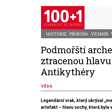
Přejít
k
hlavnímu
obsahu
HISTORIE
PŘÍRODA
VESMÍR
Podmořští arche
ztracenou hlavu
Antikythéry
VĚDA
Legendární vrak, který ukrýval „m
artefakt – hlavu sochy, která byla 