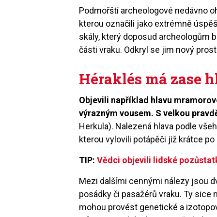
Podmořští archeologové nedávno ohlá
kterou označili jako extrémně úspě
skály, který doposud archeologům 
části vraku. Odkryl se jim nový pros
Héraklés má zase h
Objevili například hlavu mramoro
výrazným vousem. S velkou pravd
Herkula). Nalezená hlava podle všeh
kterou vylovili potápěči již krátce po
TIP:
Vědci objevili lidské pozůsta
Mezi dalšími cennými nálezy jsou dv
posádky či pasažérů vraku. Ty sice 
mohou provést genetické a izotopov