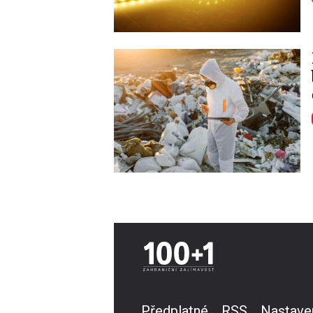
Image
Předplatné
RSS
Nastave