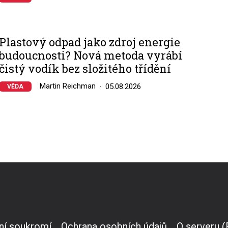
Plastový odpad jako zdroj energie
budoucnosti? Nová metoda vyrábí
čistý vodík bez složitého třídění
Martin Reichman
05.08.2026
VĚDA
ní soukromí
Ochrana osobních údajů
O serveru 