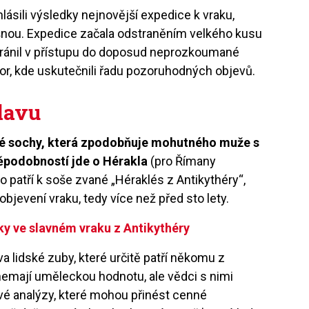
sili výsledky nejnovější expedice k vraku,
šnou. Expedice začala odstraněním velkého kusu
bránil v přístupu do doposud neprozkoumané
tor, kde uskutečnili řadu pozoruhodných objevů.
lavu
vé sochy, která zpodobňuje mohutného muže s
ěpodobností jde o Hérakla
(pro Římany
o patří k soše zvané „Héraklés z Antikythéry“,
 objevení vraku, tedy více než před sto lety.
tky ve slavném vraku z Antikythéry
a lidské zuby, které určitě patří někomu z
nemají uměleckou hodnotu, ale vědci s nimi
é analýzy, které mohou přinést cenné