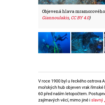
Objevená hlava mramorového 
Giannoulakis
,
CC BY 4.0
)
V roce 1900 byl u řeckého ostrova A
mořských hub objeven vrak římské lo
60 před naším letopočtem. Postupně
zajímavých věcí, mimo jiné i
slavný