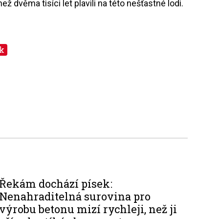
ež dvěma tisíci let plavili na této nešťastné lodi.
k
Řekám dochází písek:
Nenahraditelná surovina pro
výrobu betonu mizí rychleji, než ji