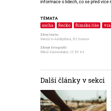
informace o lidech, co se před více n
TÉMATA
socha
Řecko
Římská říše
vra
Zdroj textu:
Return to Antikythera
,
IFL Science
Zdroje fotografii:
Nikos Giannoulakis
,
CC BY 4.0
Další články v sekci
Image