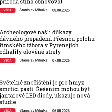
příroda stíhá obnovovat
Stanislav Mihulka
08.08.2026
VĚDA
Archeologové našli důkazy
dávného přepadení: Přesnou polohu
římského tábora v Pyrenejích
odhalily olověné střely
Stanislav Mihulka
07.08.2026
VĚDA
Světelné znečištění je pro hmyz
smrtící pastí. Řešením mohou být
jantarové LED diody, ukazuje nová
studie
Stanislav Mihulka
06.08.2026
VĚDA