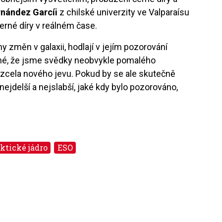
rnández Garcíi
z chilské univerzity ve Valparaísu
černé díry v reálném čase.
ny změn v galaxii, hodlají v jejím pozorování
žné, že jsme svědky neobvykle pomalého
zcela nového jevu. Pokud by se ale skutečně
nejdelší a nejslabší, jaké kdy bylo pozorováno,
ktické jádro
ESO