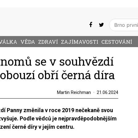
VÁLKA
VĚDA
ZDRAVÍ
ZAJÍMAVOSTI
CESTOVÁNÍ
onomů se v souhvězdí
bouzí obří černá díra
Martin Reichman
21.06.2024
zdí Panny změnila v roce 2019 nečekaně svou
e zvyšuje. Podle vědců je nejpravděpodobnějším
ení černé díry v jejím centru.