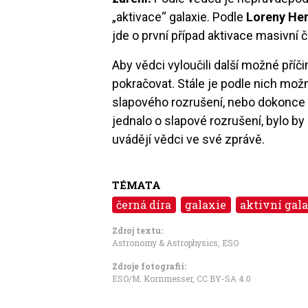
„aktivace“ galaxie. Podle
Loreny He
jde o první případ aktivace masivní 
Aby vědci vyloučili další možné příči
pokračovat. Stále je podle nich mo
slapového rozrušení, nebo dokonce 
jednalo o slapové rozrušení, bylo by 
uvádějí vědci ve své zprávě.
TÉMATA
černá díra
galaxie
aktivní gala
Zdroj textu:
Astronomy & Astrophysics
,
ESO
Zdroje fotografii:
ESO/M. Kornmesser
,
CC BY-SA 4.0