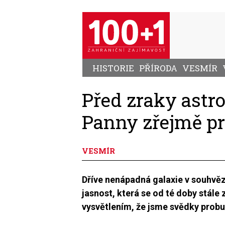
Přejít
k
hlavnímu
obsahu
HISTORIE
PŘÍRODA
VESMÍR
Před zraky astr
Panny zřejmě pro
VESMÍR
Dříve nenápadná galaxie v souhvě
jasnost, která se od té doby stál
vysvětlením, že jsme svědky probuz