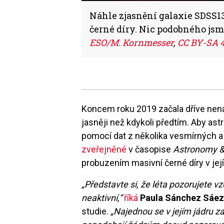
Náhle zjasnění galaxie SDSS13
černé díry. Nic podobného jsm
ESO/M. Kornmesser
,
CC BY-SA 4
Koncem roku 2019 začala dříve nen
jasněji než kdykoli předtím. Aby ast
pomocí dat z několika vesmírných a
zveřejněné
v časopise
Astronomy &
probuzením masivní černé díry v jej
„Představte si, že léta pozorujete vz
neaktivní,“
říká
Paula Sánchez Sáe
studie.
„Najednou se v jejím jádru z