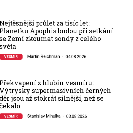
Nejtěsnější průlet za tisíc let:
Planetku Apophis budou při setkání
se Zemí zkoumat sondy z celého
světa
Martin Reichman
04.08.2026
VESMÍR
Překvapení z hlubin vesmíru:
Výtrysky supermasivních černých
děr jsou až stokrát silnější, než se
čekalo
Stanislav Mihulka
03.08.2026
VESMÍR