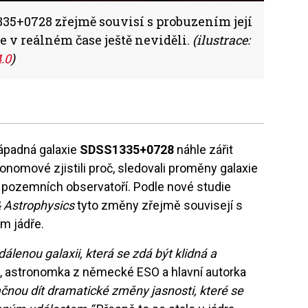
35+0728 zřejmě souvisí s probuzením její
e v reálném čase ještě neviděli.
(ilustrace:
.0
)
ápadná galaxie
SDSS1335+0728
náhle zářit
ronomové zjistili proč, sledovali proměny galaxie
 pozemních observatoří. Podle nové studie
 Astrophysics
tyto změny zřejmě souvisejí s
ím jádře.
dálenou galaxii, která se zdá být klidná a
z
, astronomka z německé ESO a hlavní autorka
ačnou dít dramatické změny jasnosti, které se