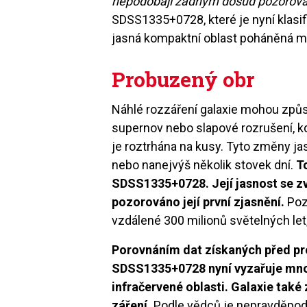
nepodobají žádným dosud pozorov
SDSS1335+0728, které je nyní klasifi
jasná kompaktní oblast poháněná ma
Probuzený obr
Náhlé rozzáření galaxie mohou způso
supernov nebo slapové rozrušení, kdy
je roztrhána na kusy. Tyto změny jas
nebo nanejvýš několik stovek dní.
T
SDSS1335+0728. Její jasnost se zvy
pozorováno její první zjasnění.
Poz
vzdálené 300 milionů světelných le
Porovnáním dat získaných před pro
SDSS1335+0728 nyní vyzařuje mnohe
infračervené oblasti. Galaxie tak
záření.
Podle vědců je nepravděpodo