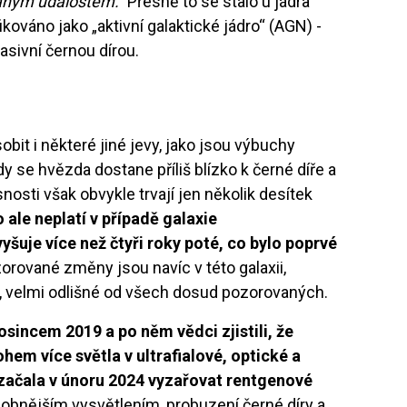
aným událostem.“
Přesně to se stalo u jádra
kováno jako „aktivní galaktické jádro“ (AGN) -
sivní černou dírou.
bit i některé jiné jevy, jako jsou výbuchy
 se hvězda dostane příliš blízko k černé díře a
nosti však obvykle trvají jen několik desítek
o ale neplatí v případě galaxie
šuje více než čtyři roky poté, co bylo poprvé
orované změny jsou navíc v této galaxii,
t, velmi odlišné od všech dosud pozorovaných.
sincem 2019 a po něm vědci zjistili, že
m více světla v ultrafialové, optické a
é začala v únoru 2024 vyzařovat rentgenové
bnějším vysvětlením, probuzení černé díry a