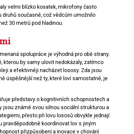
aly velmi blízko kosatek, mikrofony často
ou druhů současně, což vědcům umožnilo
e než 30 metrů pod hladinou.
ami
namenaná spolupráce je výhodná pro obě strany.
vě, kterou by samy ulovit nedokázaly, zatímco
leji a efektivněji nacházet lososy. Zda jsou
ně úspěšnější než ty, které loví samostatně, je
řuje představy o kognitivních schopnostech a
tky jsou známé svou silnou sociální strukturou a
tegiemi, přesto při lovu lososů obvykle jednají
u pravděpodobně koordinovat lov s jiným
opnost přizpůsobení a inovace v chování