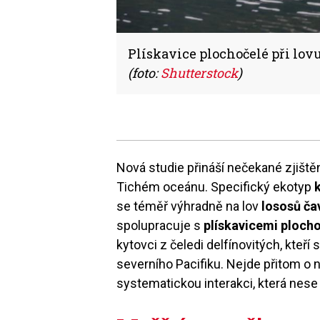
Plískavice plochočelé při lovu
(foto:
Shutterstock
)
Nová studie přináší nečekané zjišt
Tichém oceánu. Specifický ekotyp
se téměř výhradně na lov
lososů ča
spolupracuje s
plískavicemi ploch
kytovci z čeledi delfínovitých, kteř
severního Pacifiku. Nejde přitom o 
systematickou interakci, která nes