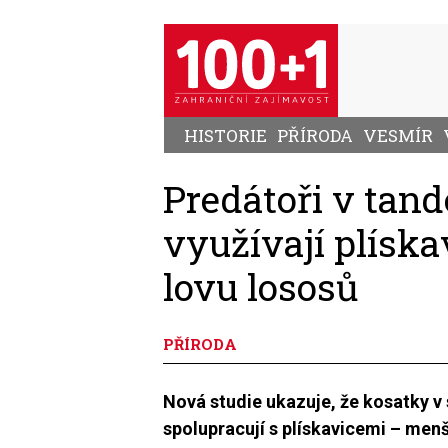
Přejít
k
hlavnímu
obsahu
HISTORIE
PŘÍRODA
VESMÍR
Predátoři v tan
využívají plíska
lovu lososů
PŘÍRODA
Nová studie ukazuje, že kosatky v 
spolupracují s plískavicemi – menš