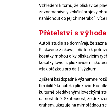
Vzhledem k tomu, že plískavice plav
zaznamenávaly vokální projevy ob
nahlédnout do jejich interakcí i víc
Přátelství s výhod
Autoři studie se domnívají, že zaz
Plískavice získávají přístup k potra
kosatky mohou díky plískavicím rych
kosatky lovící s plískavicemi skuteč
však otázkou pro další výzkum.
Zjištění každopádně významně rozši
flexibilitě kosatek i plískavic. Kosa
kulturně předávanými loveckými stra
samostatně. Skutečnost, že dokážo
druhem, ukazuje na mimořádnou sch