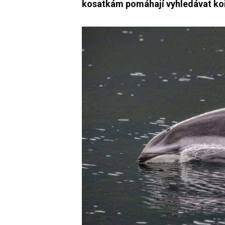
kosatkám pomáhají vyhledávat koři