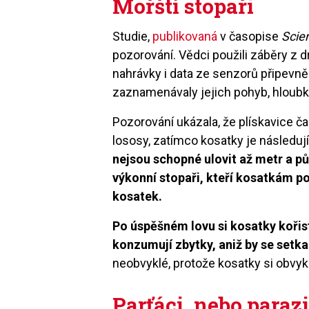
Mořští stopaři
Studie,
publikovaná
v časopise
Scien
pozorování. Vědci použili záběry z 
nahrávky i data ze senzorů připevně
zaznamenávaly jejich pohyb, hloubku
Pozorování ukázala, že plískavice č
lososy, zatímco kosatky je následují
nejsou schopné ulovit až metr a půl
výkonní stopaři, kteří kosatkám pom
kosatek.
Po úspěšném lovu si kosatky kořist
konzumují zbytky, aniž by se setka
neobvyklé, protože kosatky si obvykl
Parťáci, nebo parazi