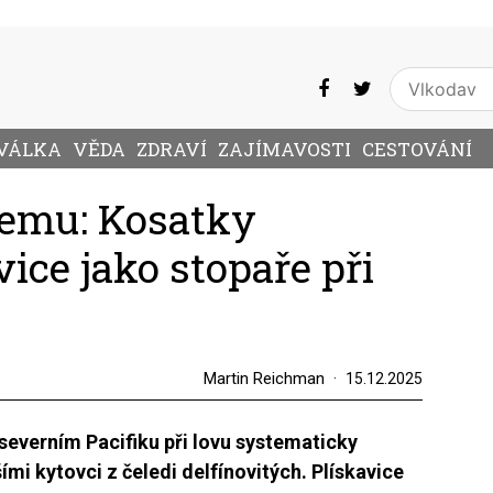
VÁLKA
VĚDA
ZDRAVÍ
ZAJÍMAVOSTI
CESTOVÁNÍ
demu: Kosatky
vice jako stopaře při
Martin Reichman
15.12.2025
severním Pacifiku při lovu systematicky
ími kytovci z čeledi delfínovitých. Plískavice