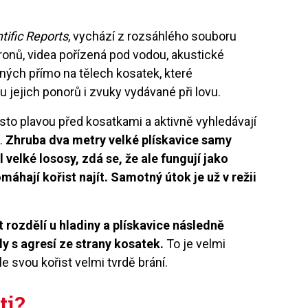
tific Reports
, vychází z rozsáhlého souboru
dronů, videa pořízená pod vodou, akustické
ných přímo na tělech kosatek, které
 jejich ponorů i zvuky vydávané při lovu.
asto plavou před kosatkami a aktivně vyhledávají
.
Zhruba dva metry velké plískavice samy
 velké lososy, zdá se, že ale fungují jako
áhají kořist najít. Samotný útok je už v režii
 rozdělí u hladiny a plískavice následně
ly s agresí ze strany kosatek.
To je velmi
e svou kořist velmi tvrdě brání.
ti?