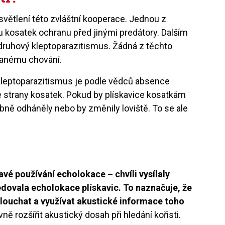
větlení této zvláštní kooperace. Jednou z
 u kosatek ochranu před jinými predátory. Dalším
rdruhový kleptoparazitismus. Žádná z těchto
vanému chování.
leptoparazitismus je podle vědců absence
e strany kosatek. Pokud by plískavice kosatkám
bně odháněly nebo by změnily loviště. To se ale
avé používání echolokace – chvíli vysílaly
edovala echolokace plískavic. To naznačuje, že
ouchat a využívat akustické informace toho
ně rozšířit akustický dosah při hledání kořisti.