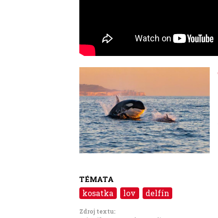
Image
TÉMATA
kosatka
lov
delfín
Zdroj textu: