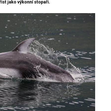
st jako výkonní stopaři.