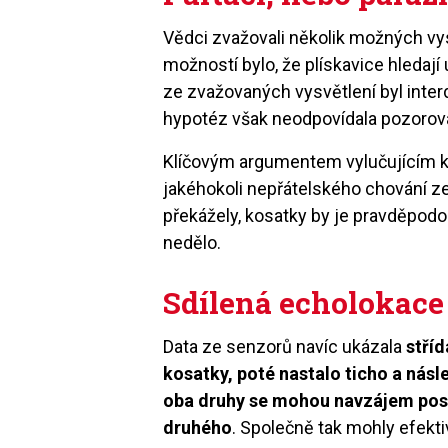
Vědci zvažovali několik možných vys
možností bylo, že plískavice hledají
ze zvažovaných vysvětlení byl inte
hypotéz však neodpovídala pozoro
Klíčovým argumentem vylučujícím k
jakéhokoli nepřátelského chování z
překážely, kosatky by je pravděpodo
nedělo.
Sdílená echolokace
Data ze senzorů navíc ukázala
stříd
kosatky, poté nastalo ticho a násl
oba druhy se mohou navzájem posl
druhého
. Společně tak mohly efektiv