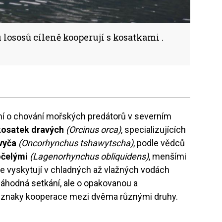
 lososů cíleně kooperují s kosatkami .
ění o chování mořských predátorů v severním
kosatek dravých
(Orcinus orca)
, specializujících
vyča
(Oncorhynchus tshawytscha)
, podle vědců
očelými
(Lagenorhynchus obliquidens)
, menšími
í se vyskytují v chladných až vlažných vodách
náhodná setkání, ale o opakovanou a
e znaky kooperace mezi dvěma různými druhy.