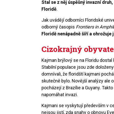
Stal se z něj úspěšný invazní druh, 
Floridě
.
Jak uvádějí odborníci Floridské univ
odborný časopis
Frontiers in Amphi
Floridě nenápadně šíří a ohrožuje 
Cizokrajný obyvate
Kajman brýlový se na Floridu dostal
Stabilní populace jsou zde doloženy 
domnívali, že floridští kajmani poch
skutečně bylo. Novější analýzy ale o
pocházejí z Brazílie a Guyany. Takt
napomáhat invazi.
Kajmani se vyskytují především v 
nejsou jistí, zda snahy o obnovu Ev