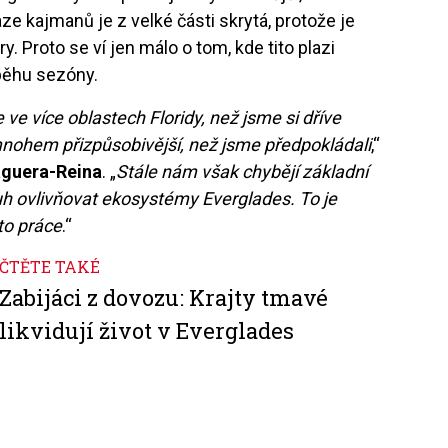
e kajmanů je z velké části skrytá, protože je
y. Proto se ví jen málo o tom, kde tito plazi
ůběhu sezóny.
e ve více oblastech Floridy, než jsme si dříve
e mnohem přizpůsobivější, než jsme předpokládali
,“
aguera-Reina
. „
Stále nám však chybějí základní
uh ovlivňovat ekosystémy Everglades. To je
to práce
.“
ČTĚTE TAKÉ
Zabijáci z dovozu: Krajty tmavé
likvidují život v Everglades