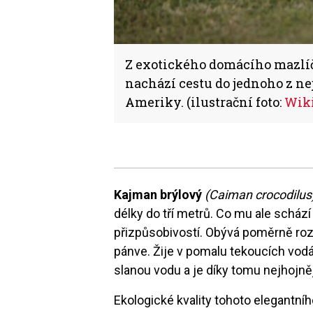
Z exotického domácího mazlíčk
nachází cestu do jednoho z n
Ameriky. (ilustrační foto:
Wik
Kajman brýlový
(Caiman crocodilus
délky do tří metrů. Co mu ale schází
přizpůsobivostí. Obývá poměrně ro
pánve. Žije v pomalu tekoucích vodá
slanou vodu a je díky tomu nejhojně
Ekologické kvality tohoto elegantní