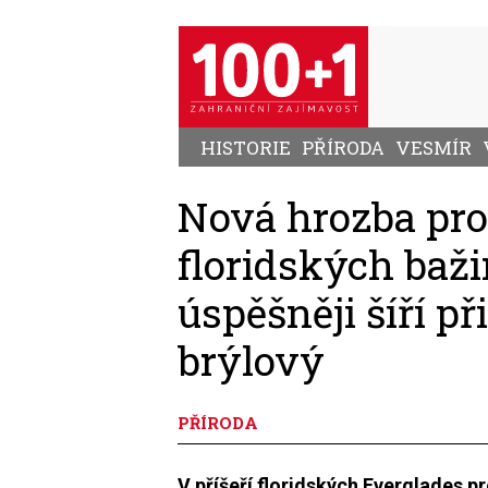
Přejít
k
hlavnímu
obsahu
HISTORIE
PŘÍRODA
VESMÍR
Nová hrozba pro
floridských baži
úspěšněji šíří 
brýlový
PŘÍRODA
V příšeří floridských Everglades p