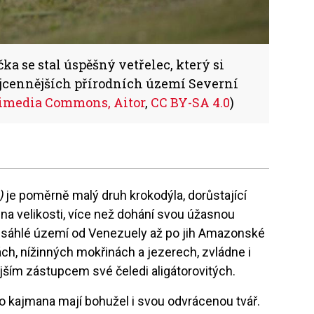
a se stal úspěšný vetřelec, který si
ejcennějších přírodních území Severní
imedia Commons, Aitor
,
CC BY-SA 4.0
)
)
je poměrně malý druh krokodýla, dorůstající
 na velikosti, více než dohání svou úžasnou
zsáhlé území od Venezuely až po jih Amazonské
ch, nížinných mokřinách a jezerech, zvládne i
jším zástupcem své čeledi aligátorovitých.
ho kajmana mají bohužel i svou odvrácenou tvář.