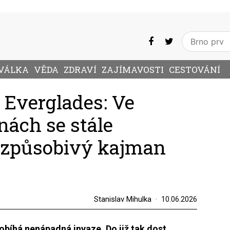
VÁLKA
VĚDA
ZDRAVÍ
ZAJÍMAVOSTI
CESTOVÁNÍ
 Everglades: Ve
nách se stále
přizpůsobivý kajman
Stanislav Mihulka
10.06.2026
robíhá nenápadná invaze. Do již tak dost