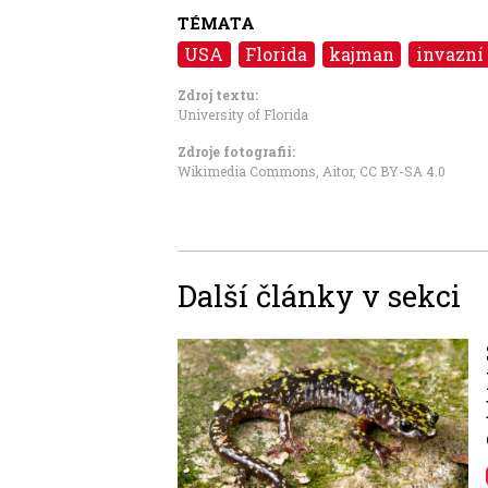
TÉMATA
USA
Florida
kajman
invazní
Zdroj textu:
University of Florida
Zdroje fotografii:
Wikimedia Commons, Aitor
,
CC BY-SA 4.0
Další články v sekci
Image