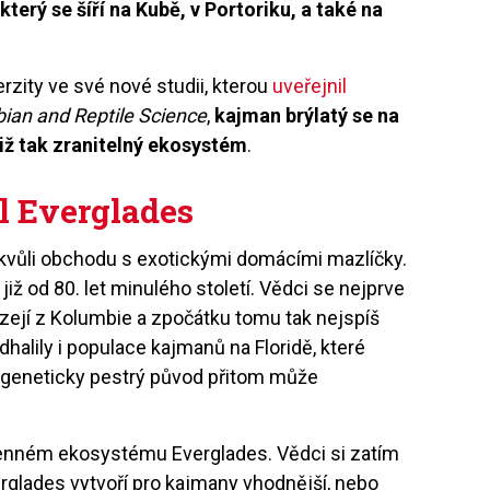
který se šíří na Kubě, v Portoriku, a také na
erzity ve své nové studii, kterou
uveřejnil
bian and Reptile Science
,
kajman brýlatý se na
již tak zranitelný ekosystém
.
l Everglades
 kvůli obchodu s exotickými domácími mazlíčky.
již od 80. let minulého století. Vědci se nejprve
ázejí z Kolumbie a zpočátku tomu tak nejspíš
dhalily i populace kajmanů na Floridě, které
o geneticky pestrý původ přitom může
cenném ekosystému Everglades. Vědci si zatím
erglades vytvoří pro kajmany vhodnější, nebo