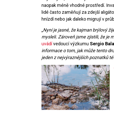
naopak méně vhodné prostředí. Invaz
lidé často zaměňují za zdejší aligátor
hnízdí nebo jak daleko migrují v pr
„
Nyní je jasné, že kajman brýlový žij
mysleli. Zároveň jsme zjistili, že j
uvádí
vedoucí výzkumu
Sergio Bal
informace o tom, jak může tento dr
jeden z nejvýraznějších poznatků té
Image