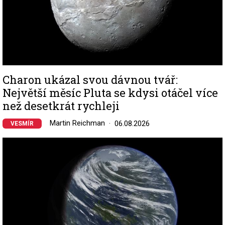
Charon ukázal svou dávnou tvář:
Největší měsíc Pluta se kdysi otáčel více
než desetkrát rychleji
Martin Reichman
06.08.2026
VESMÍR
Image