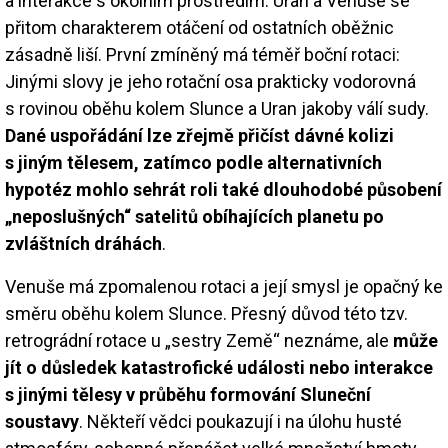
a interakce s okolním prostředím. Uran a Venuše se
přitom charakterem otáčení od ostatních oběžnic
zásadně liší. První zmíněný má téměř boční rotaci:
Jinými slovy je jeho rotační osa prakticky vodorovná
s rovinou oběhu kolem Slunce a Uran jakoby válí sudy.
Dané uspořádání lze zřejmě přičíst dávné kolizi
s jiným tělesem, zatímco podle alternativních
hypotéz mohlo sehrát roli také dlouhodobé působení
„neposlušných“ satelitů obíhajících planetu po
zvláštních dráhách
.
Venuše má zpomalenou rotaci a její smysl je opačný ke
směru oběhu kolem Slunce. Přesný důvod této tzv.
retrográdní rotace u „sestry Země“ neznáme, ale
může
jít o důsledek katastrofické události nebo interakce
s jinými tělesy v průběhu formování Sluneční
soustavy
. Někteří vědci poukazují i na úlohu husté