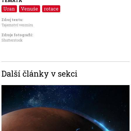
TÉMATA
Uran
Venuše
rotace
Zdroj textu:
Tajemství vesmíru
Zdroje fotografii:
Shutterstock
Další články v sekci
Image