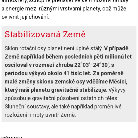
atmosféry, schopné přenášet velké množství hmoty
a energie mezi různými vrstvami planety, což může
ovlivnit její chování.
Stabilizovaná Země
Sklon rotační osy planet není úplně stálý.
V případě
Země například během posledních pěti milionů let
osciloval v rozmezí zhruba 22°03′–24°30′, s
periodou výkyvů okolo 41 tisíc let. Za poměrně
malé změny sklonu zemské osy vděčíme Měsíci,
který naši planetu gravitačně stabilizuje
. Výkyvy
způsobuje gravitační působení ostatních těles
Sluneční soustavy, ale také například proměnlivé
rozložení hmoty uvnitř Země.