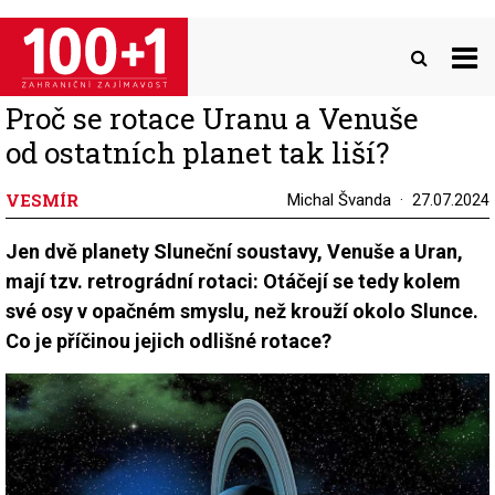
Přejít
k
hlavnímu
obsahu
Proč se rotace Uranu a Venuše
od ostatních planet tak liší?
VESMÍR
Michal Švanda
27.07.2024
Jen dvě planety Sluneční soustavy, Venuše a Uran,
mají tzv. retrográdní rotaci: Otáčejí se tedy kolem
své osy v opačném smyslu, než krouží okolo Slunce.
Co je příčinou jejich odlišné rotace?