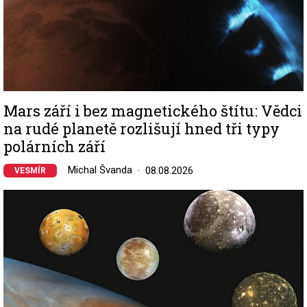
Mars září i bez magnetického štítu: Vědci
na rudé planetě rozlišují hned tři typy
polárních září
Michal Švanda
08.08.2026
VESMÍR
Image