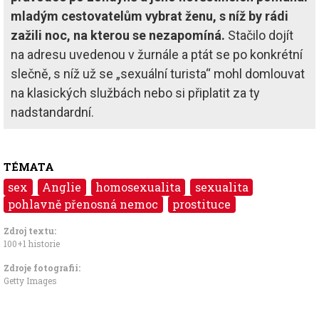
mladým cestovatelům vybrat ženu, s níž by rádi
zažili noc, na kterou se nezapomíná.
Stačilo dojít
na adresu uvedenou v žurnále a ptát se po konkrétní
slečně, s níž už se „sexuální turista“ mohl domlouvat
na klasických službách nebo si připlatit za ty
nadstandardní.
TÉMATA
sex
Anglie
homosexualita
sexualita
pohlavně přenosná nemoc
prostituce
Zdroj textu:
100+1 historie
Zdroje fotografii:
Getty Images