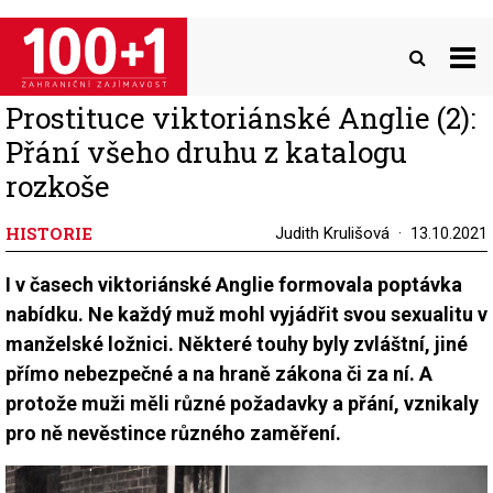
Přejít
k
hlavnímu
obsahu
Prostituce viktoriánské Anglie (2):
Přání všeho druhu z katalogu
rozkoše
HISTORIE
Judith Krulišová
13.10.2021
I v časech viktoriánské Anglie formovala poptávka
nabídku. Ne každý muž mohl vyjádřit svou sexualitu v
manželské ložnici. Některé touhy byly zvláštní, jiné
přímo nebezpečné a na hraně zákona či za ní. A
protože muži měli různé požadavky a přání, vznikaly
pro ně nevěstince různého zaměření.