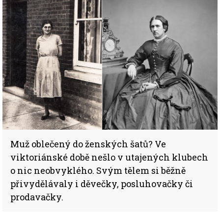
Muž oblečený do ženských šatů? Ve
viktoriánské době nešlo v utajených klubech
o nic neobvyklého. Svým tělem si běžně
přivydělávaly i děvečky, posluhovačky či
prodavačky.