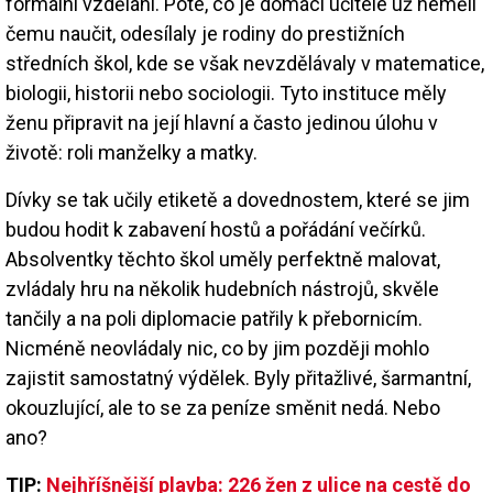
formální vzdělání. Poté, co je domácí učitelé už neměli
čemu naučit, odesílaly je rodiny do prestižních
středních škol, kde se však nevzdělávaly v matematice,
biologii, historii nebo sociologii. Tyto instituce měly
ženu připravit na její hlavní a často jedinou úlohu v
životě: roli manželky a matky.
Dívky se tak učily etiketě a dovednostem, které se jim
budou hodit k zabavení hostů a pořádání večírků.
Absolventky těchto škol uměly perfektně malovat,
zvládaly hru na několik hudebních nástrojů, skvěle
tančily a na poli diplomacie patřily k přebornicím.
Nicméně neovládaly nic, co by jim později mohlo
zajistit samostatný výdělek. Byly přitažlivé, šarmantní,
okouzlující, ale to se za peníze směnit nedá. Nebo
ano?
TIP:
Nejhříšnější plavba: 226 žen z ulice na cestě do