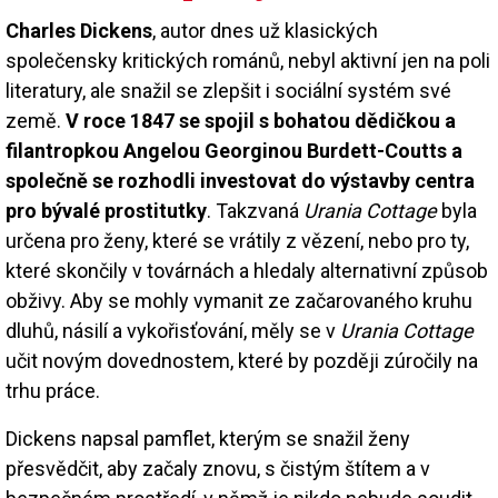
Charles Dickens
, autor dnes už klasických
společensky kritických románů, nebyl aktivní jen na poli
literatury, ale snažil se zlepšit i sociální systém své
země.
V roce 1847 se spojil s bohatou dědičkou a
filantropkou Angelou Geor­ginou Burdett-Coutts a
společně se rozhodli investovat do výstavby centra
pro bývalé prostitutky
. Takzvaná
Urania Cottage
byla
určena pro ženy, které se vrátily z vězení, nebo pro ty,
které skončily v továrnách a hledaly alternativní způsob
obživy. Aby se mohly vymanit ze začarovaného kruhu
dluhů, násilí a vykořisťování, měly se v
Urania Cottage
učit novým dovednostem, které by později zúročily na
trhu práce.
Dickens napsal pamflet, kterým se snažil ženy
přesvědčit, aby začaly znovu, s čistým štítem a v