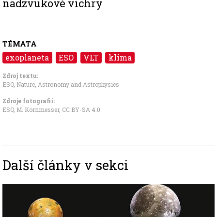
nadzvukové vichry
TÉMATA
exoplaneta
ESO
VLT
klima
Zdroj textu:
ESO
,
Nature
,
Astronomy and Astrophysics
Zdroje fotografii:
ESO, M. Kornmesser
,
CC BY-SA 4.0
Další články v sekci
Image