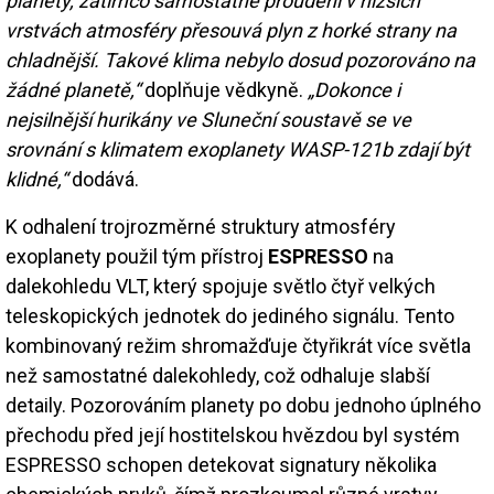
planety, zatímco samostatné proudění v nižších
vrstvách atmosféry přesouvá plyn z horké strany na
chladnější. Takové klima nebylo dosud pozorováno na
žádné planetě,“
doplňuje vědkyně.
„Dokonce i
nejsilnější hurikány ve Sluneční soustavě se ve
srovnání s klimatem exoplanety WASP-121b zdají být
klidné,“
dodává.
K odhalení trojrozměrné struktury atmosféry
exoplanety použil tým přístroj
ESPRESSO
na
dalekohledu VLT, který spojuje světlo čtyř velkých
teleskopických jednotek do jediného signálu. Tento
kombinovaný režim shromažďuje čtyřikrát více světla
než samostatné dalekohledy, což odhaluje slabší
detaily. Pozorováním planety po dobu jednoho úplného
přechodu před její hostitelskou hvězdou byl systém
ESPRESSO schopen detekovat signatury několika