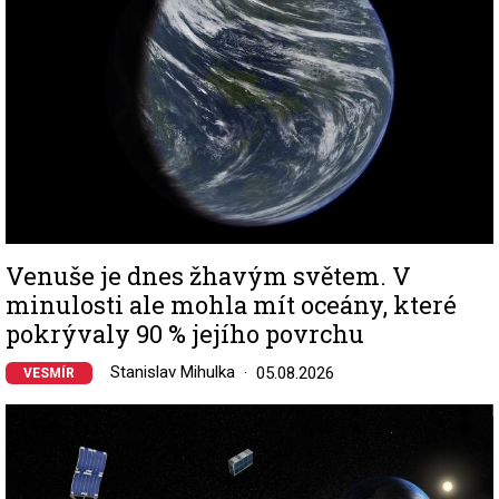
Venuše je dnes žhavým světem. V
minulosti ale mohla mít oceány, které
pokrývaly 90 % jejího povrchu
Stanislav Mihulka
05.08.2026
VESMÍR
Image