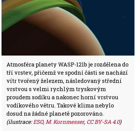
Atmosféra planety WASP-121b je rozdělena do
tří vrstev, přičemž ve spodní části se nachází
vítr tvořený železem, následovaný střední
vrstvou s velmi rychlým tryskovým
proudem sodíku a nakonec horní vrstvou
vodíkového větru. Takové klima nebylo
dosud na žádné planetě pozorováno.
(ilustrace:
ESO, M. Kornmesser
,
CC BY-SA 4.0
)