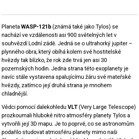
Planeta
WASP-121b
(známá také jako Tylos) se
nachází ve vzdálenosti asi 900 světelných let v
souhvězdí Lodní zádě. Jedná se o ultrahorký jupiter –
plynného obra, který obíhá kolem své hostitelské
hvězdy tak blízko, že rok zde trvá jen asi 30
pozemských hodin. Jedna strana této exoplanety je
navíc stále vystavena spalujícímu žáru své mateřské
hvězdy, zatímco její druhá strana je mnohem
chladnější.
Vědci pomocí dalekohledu
VLT
(Very Large Telescope)
prozkoumali hluboké nitro atmosféry planety Tylos a
vytvořili její 3D mapu. Je to poprvé, co se astronomům
podařilo studovat atmosféru planety mimo naši