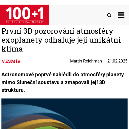
Přejít
k
hlavnímu
obsahu
První 3D pozorování atmosféry
exoplanety odhaluje její unikátní
klima
VESMÍR
Martin Reichman
21.02.2025
Astronomové poprvé nahlédli do atmosféry planety
mimo Sluneční soustavu a zmapovali její 3D
strukturu.