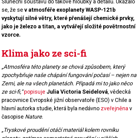
Sluneční soustavu do takové hloubky a detailů. Ukázalo
se, že se
v atmosféře exoplanety WASP-121b
vyskytují silné větry, které přenášejí chemické prvky,
jako je železo a titan, a vytvářejí složité povětrnostní
vzorce.
Klima jako ze sci-fi
„Atmosféra této planety se chová způsobem, který
zpochybňuje naše chápání fungování počasí – nejen na
Zemi, ale na všech planetách. Připadá mi to jako něco
ze sci-fi,“
popisuje
Julia Victoria Seidelová
, vědecká
pracovnice Evropské jižní observatoře (ESO) v Chile a
hlavní autorka studie, která byla nedávno
zveřejněna
v
časopise
Nature
.
„Tryskové proudění otáčí materiál kolem rovníku