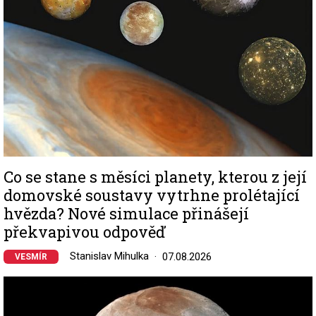
Co se stane s měsíci planety, kterou z její
domovské soustavy vytrhne prolétající
hvězda? Nové simulace přinášejí
překvapivou odpověď
Stanislav Mihulka
07.08.2026
VESMÍR
Image