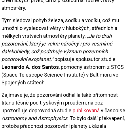
chemických prvků, čímž prozkoumal různé vrstvy
atmosféry.
Tým sledoval pohyb železa, sodíku a vodíku, což mu
umožnilo vysledovat větry v hlubokých, středních a
mělkých vrstvách atmosféry planety.
„Je to druh
pozorování, který je velmi náročný i pro vesmírné
dalekohledy, což podtrhuje význam pozemních
pozorování exoplanet,“
popisuje spoluautor studie
Leonardo A. dos Santos
, pomocný astronom z STCS
(Space Telescope Science Institute) v Baltimoru ve
Spojených státech.
Zajímavé je, že pozorování odhalila také přítomnost
titanu těsně pod tryskovým proudem, na což
upozorňuje doprovodná studie
publikovaná
v časopise
Astronomy and Astrophysics
. To bylo další překvapení,
protože předchozí pozorování planety ukázala