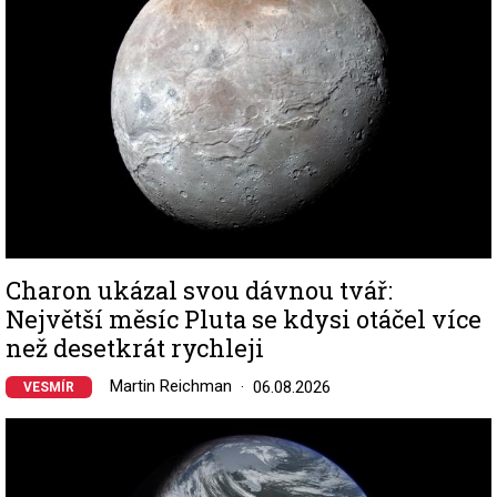
Charon ukázal svou dávnou tvář:
Největší měsíc Pluta se kdysi otáčel více
než desetkrát rychleji
Martin Reichman
06.08.2026
VESMÍR
Image