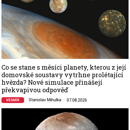
Co se stane s měsíci planety, kterou z její
domovské soustavy vytrhne prolétající
hvězda? Nové simulace přinášejí
překvapivou odpověď
Stanislav Mihulka
07.08.2026
VESMÍR
Image