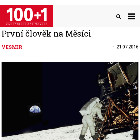
Přejít
k
hlavnímu
obsahu
První člověk na Měsíci
VESMÍR
21.07.2016