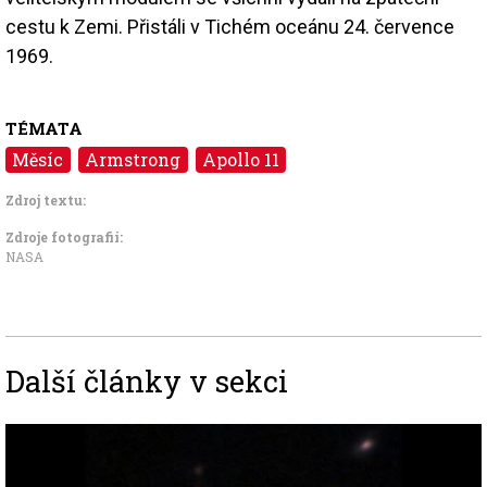
cestu k Zemi. Přistáli v Tichém oceánu 24. července
1969.
TÉMATA
Měsíc
Armstrong
Apollo 11
Zdroj textu:
Zdroje fotografii:
NASA
Další články v sekci
Image