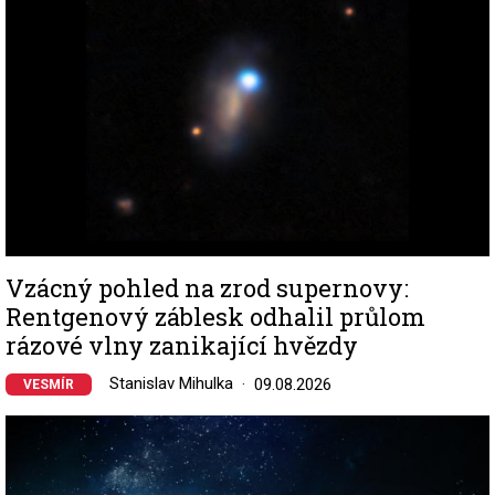
Vzácný pohled na zrod supernovy:
Rentgenový záblesk odhalil průlom
rázové vlny zanikající hvězdy
Stanislav Mihulka
09.08.2026
VESMÍR
Image