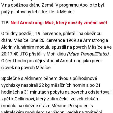
V na oběžnou dráhu Země. V programu Apollo to byl
pátý pilotovaný let a třetí let k Měsíci.
TIP:
Neil Armstrong: Muž, který navždy změnil svět
O tři dny později, 19. července, přiletěli na oběžnou
dráhu Měsíce. Dne 20. července 1969 se Armstrong a
Aldrin v lunárním modulu spustili na povrch Měsíce a ve
20:17:40 UTC přistáli v Moři klidu
(Mare Tranquillitatis)
.
O šest hodin později vstoupil Armstrong jako první
člověk na povrch Měsíce.
Společně s Aldrinem během dvou a půlhodinové
vycházky nasbírali 22 kg měsíčních hornin a po 21
hodinách a 31 minutách pobytu na povrchu odstartovali
zpět k Collinsovi, který zatím čekal ve velitelském
modulu na oběžné dráze Měsíce. Po spojení s
velitelským modulem se všichni vydali na zpáteční