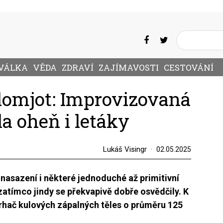
VÁLKA
VĚDA
ZDRAVÍ
ZAJÍMAVOSTI
CESTOVÁNÍ
omjot: Improvizovaná
la oheň i letáky
Lukáš Visingr
02.05.2025
nasazení i některé jednoduché až primitivní
zatímco jindy se překvapivě dobře osvědčily. K
rhač kulových zápalných těles o průměru 125