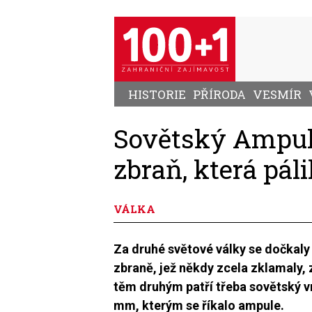
Přejít
k
hlavnímu
obsahu
HISTORIE
PŘÍRODA
VESMÍR
Sovětský Ampul
zbraň, která páli
VÁLKA
Za druhé světové války se dočkaly 
zbraně, jež někdy zcela zklamaly, 
těm druhým patří třeba sovětský v
mm, kterým se říkalo ampule.