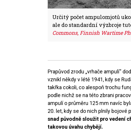
Určitý počet ampulomjotů ukoři
ale do standardní výzbroje tut
Commons, Finnish Wartime Ph
Prapůvod zrodu „vrhače ampulí“ dodn
vznikl někdy v létě 1941, kdy se Rud
takřka cokoli, co alespoň trochu fu
podle nichž se na této zbrani praco
ampulí o průměru 125 mm navíc byla 
20. let, kdy se do nich plnily bojové 
snad původně sloužit pro vedení c
takovou úvahu chybějí.