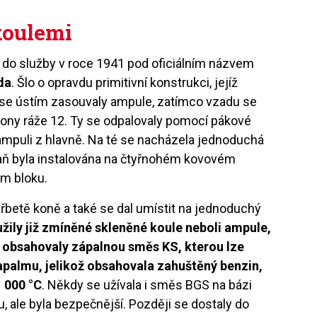
koulemi
la do služby v roce 1941 pod oficiálním názvem
da
. Šlo o opravdu primitivní konstrukci, jejíž
íž se ústím zasouvaly ampule, zatímco vzadu se
rony ráže 12. Ty se odpalovaly pomocí pákové
 ampuli z hlavně. Na té se nacházela jednoduchá
braň byla instalována na čtyřnohém kovovém
ém bloku.
betě koně a také se dal umístit na jednoduchý
ily již zmíněné skleněné koule neboli ampule,
ež obsahovaly zápalnou směs KS, kterou lze
apalmu, jelikož obsahovala zahuštěný benzin,
1 000 °C
. Někdy se užívala i směs BGS na bázi
u, ale byla bezpečnější. Později se dostaly do