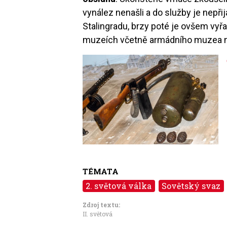
vynález nenašli a do služby je nepři
Stalingradu, brzy poté je ovšem vyřa
muzeích včetně armádního muzea n
Image
TÉMATA
2. světová válka
Sovětský svaz
Zdroj textu:
II. světová