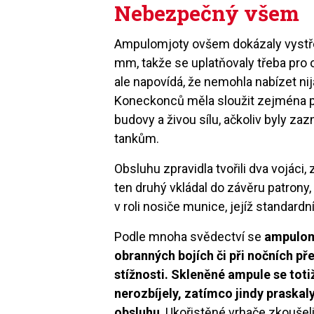
Nebezpečný všem
Ampulomjoty ovšem dokázaly vystřel
mm, takže se uplatňovaly třeba pro o
ale napovídá, že nemohla nabízet nij
Koneckonců měla sloužit zejména pr
budovy a živou sílu, ačkoliv byly z
tankům.
Obsluhu zpravidla tvořili dva vojáci
ten druhý vkládal do závěru patrony, 
v roli nosiče munice, jejíž standard
Podle mnoha svědectví se
ampulomj
obranných bojích či při nočních př
stížnosti. Skleněné ampule se toti
nerozbíjely, zatímco jindy praskal
obsluhu
. Ukořistěné vrhače zkoušeli