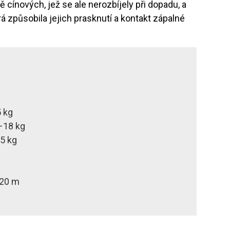
ě cínových, jež se ale nerozbíjely při dopadu, a
rá způsobila jejich prasknutí a kontakt zápalné
 kg
–18 kg
,5 kg
20 m