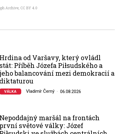
ph Archive
,
CC BY 4.0
Hrdina od Varšavy, který ovládl
stát: Příběh Józefa Piłsudského a
jeho balancování mezi demokracií a
diktaturou
Vladimír Černý
06.08.2026
VÁLKA
Nepoddajný maršál na frontách
první světové války: Józef
Piłsudski ve službách centrálních