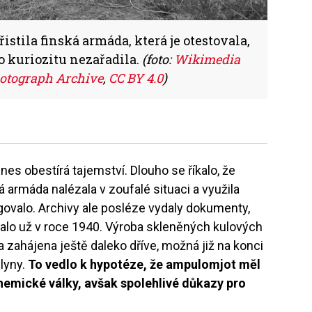
stila finská armáda, která je otestovala,
o kuriozitu nezařadila.
(foto:
Wikimedia
otograph Archive
,
CC BY 4.0
)
es obestírá tajemství. Dlouho se říkalo, že
á armáda nalézala v zoufalé situaci a využila
ngovalo. Archivy ale posléze vydaly dokumenty,
valo už v roce 1940. Výroba skleněných kulových
zahájena ještě daleko dříve, možná již na konci
plyny.
To vedlo k hypotéze, že ampulomjot měl
hemické války, avšak spolehlivé důkazy pro