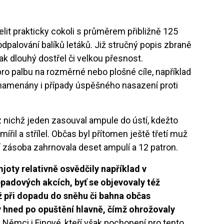
it prakticky cokoli s průměrem přibližně 125
dpalování balíků letáků. Již stručný popis zbraně
ak dlouhý dostřel či velkou přesnost.
o palbu na rozměrné nebo plošné cíle, například
aznamenány i případy úspěšného nasazení proti
, z nichž jeden zasouval ampule do ústí, kdežto
mířil a střílel. Občas byl přítomen ještě třetí muž
ní zásoba zahrnovala deset ampulí a 12 patron.
oty relativně osvědčily například v
epadových akcích, byť se objevovaly též
ž při dopadu do sněhu či bahna občas
y hned po opuštění hlavně, čímž ohrožovaly
 Němci i Finové, kteří však pochopení pro tento