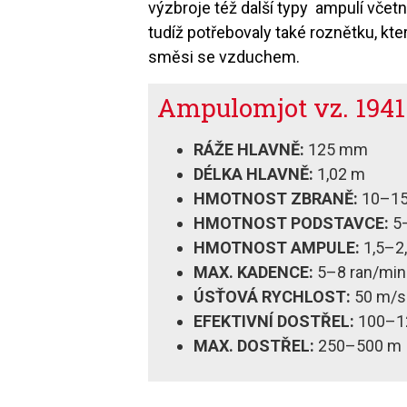
výzbroje též další typy ampulí včetn
tudíž potřebovaly také roznětku, kte
směsi se vzduchem.
Ampulomjot vz. 1941
RÁŽE HLAVNĚ:
125 mm
DÉLKA HLAVNĚ:
1,02 m
HMOTNOST ZBRANĚ:
10–15
HMOTNOST PODSTAVCE:
5
HMOTNOST AMPULE:
1,5–2
MAX. KADENCE:
5–8 ran/min
ÚSŤOVÁ RYCHLOST:
50 m/s
EFEKTIVNÍ DOSTŘEL:
100–1
MAX. DOSTŘEL:
250–500 m