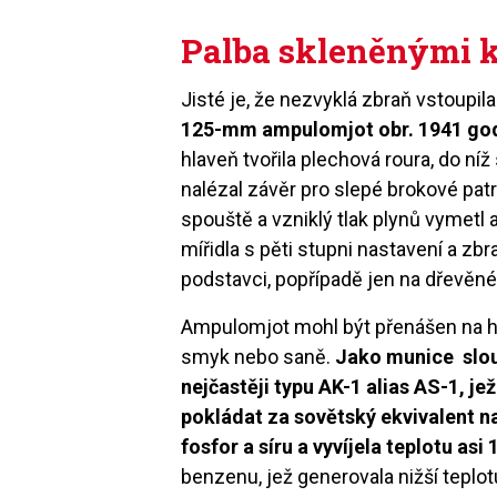
Palba skleněnými 
Jisté je, že nezvyklá zbraň vstoupi
125-mm ampulomjot obr. 1941 go
hlaveň tvořila plechová roura, do n
nalézal závěr pro slepé brokové pat
spouště a vzniklý tlak plynů vymetl
mířidla s pěti stupni nastavení a z
podstavci, popřípadě jen na dřevěn
Ampulomjot mohl být přenášen na hř
smyk nebo saně.
Jako munice slouž
nejčastěji typu AK-1 alias AS-1, j
pokládat za sovětský ekvivalent n
fosfor a síru a vyvíjela teplotu asi 
benzenu, jež generovala nižší teplot