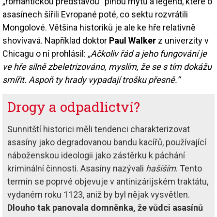
„romantickou představou“ plnou mýtů a legend, které o
asasínech šířili Evropané poté, co sektu rozvrátili
Mongolové. Většina historiků je ale ke hře relativně
shovívavá. Například doktor
Paul Walker
z univerzity v
Chicagu o ní prohlásil:
„Ačkoliv řád a jeho fungování je
ve hře silně zbeletrizováno, myslím, že se s tím dokážu
smířit. Aspoň ty hrady vypadají trošku přesně.“
Drogy a odpadlictví?
Sunnitští historici měli tendenci charakterizovat
asasíny jako degradovanou bandu kacířů, používající
náboženskou ideologii jako zástěrku k páchání
kriminální činnosti. Asasíny nazývali
hašíším
. Tento
termín se poprvé objevuje v antinizárijském traktátu,
vydaném roku 1123, aniž by byl nějak vysvětlen.
Dlouho tak panovala domněnka, že vůdci asasínů