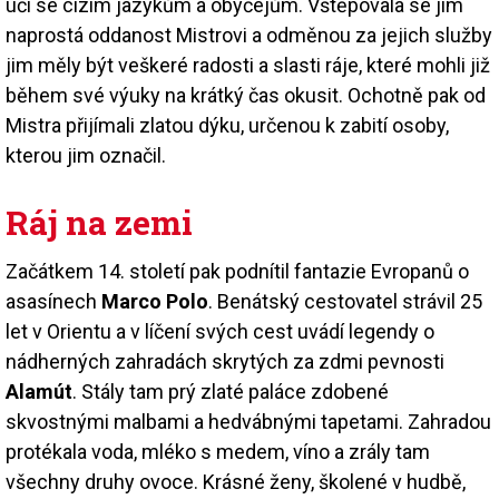
učí se cizím jazykům a obyčejům. Vštěpovala se jim
naprostá oddanost Mistrovi a odměnou za jejich služby
jim měly být veškeré radosti a slasti ráje, které mohli již
během své výuky na krátký čas okusit. Ochotně pak od
Mistra přijímali zlatou dýku, určenou k zabití osoby,
kterou jim označil.
Ráj na zemi
Začátkem 14. století pak podnítil fantazie Evropanů o
asasínech
Marco Polo
. Benátský cestovatel strávil 25
let v Orientu a v líčení svých cest uvádí legendy o
nádherných zahradách skrytých za zdmi pevnosti
Alamút
. Stály tam prý zlaté paláce zdobené
skvostnými malbami a hedvábnými tapetami. Zahradou
protékala voda, mléko s medem, víno a zrály tam
všechny druhy ovoce. Krásné ženy, školené v hudbě,