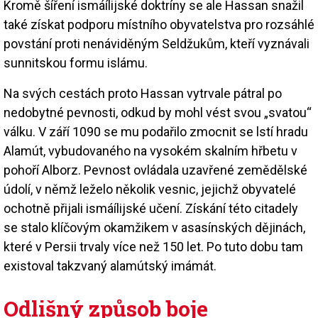
Kromě šíření ismáílijské doktríny se ale Hassan snažil
také získat podporu místního obyvatelstva pro rozsáhlé
povstání proti nenáviděným Seldžukům, kteří vyznávali
sunnitskou formu islámu.
Na svých cestách proto Hassan vytrvale pátral po
nedobytné pevnosti, odkud by mohl vést svou „svatou“
válku. V září 1090 se mu podařilo zmocnit se lstí hradu
Alamút, vybudovaného na vysokém skalním hřbetu v
pohoří Alborz. Pevnost ovládala uzavřené zemědělské
údolí, v němž leželo několik vesnic, jejichž obyvatelé
ochotně přijali ismáílijské učení. Získání této citadely
se stalo klíčovým okamžikem v asasínských dějinách,
které v Persii trvaly více než 150 let. Po tuto dobu tam
existoval takzvaný alamútský imámát.
Odlišný způsob boje