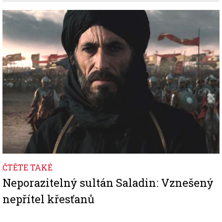
Image
ČTĚTE TAKÉ
Neporazitelný sultán Saladin: Vznešený
nepřítel křesťanů