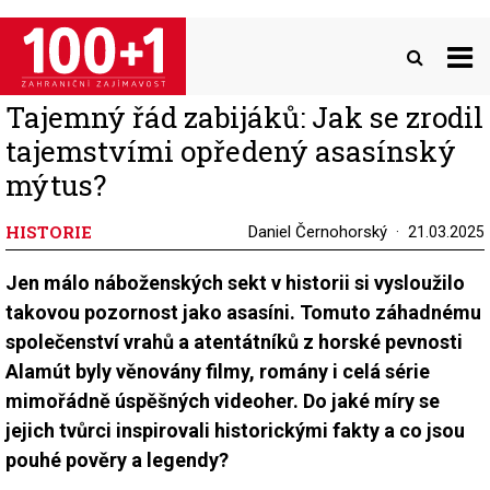
Přejít
k
hlavnímu
obsahu
Tajemný řád zabijáků: Jak se zrodil
tajemstvími opředený asasínský
mýtus?
HISTORIE
Daniel Černohorský
21.03.2025
Jen málo náboženských sekt v historii si vysloužilo
takovou pozornost jako asasíni. Tomuto záhadnému
společenství vrahů a atentátníků z horské pevnosti
Alamút byly věnovány filmy, romány i celá série
mimořádně úspěšných videoher. Do jaké míry se
jejich tvůrci inspirovali historickými fakty a co jsou
pouhé pověry a legendy?