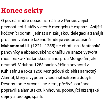
Konec sekty
O poznání hůře dopadli ismáílité z Persie. Jejich
pevnosti totiž stály v cestě mongolské expanzi. Asijští
kočovníci odmítli jednat s nizárijskou delegací a zahájili
proti nim válečné tažení. Tehdejší vůdce asasínů
Muhammad III.
(1221–1255) se obrátil na křesťanské
panovníky a abbásovského chalífu ve snaze vytvořit
muslimsko-křesťanskou alianci proti Mongolům, ale
neuspěl. V dubnu 1253 padla většina pevností v
Kúhistánu a roku 1256 Mongolové oblehli i samotný
Alamút, který s vypětím všech sil nakonec dobyli.
Pevnost poté srovnali se zemí, přeživší obránce
popravili a alamútskou knihovnu, popisující nizárijské
dějiny a teologii, spálili.