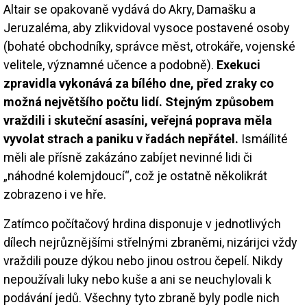
Altair se opakovaně vydává do Akry, Damašku a
Jeruzaléma, aby zlikvidoval vysoce postavené osoby
(bohaté obchodníky, správce měst, otrokáře, vojenské
velitele, významné učence a podobně).
Exekuci
zpravidla vykonává za bílého dne, před zraky co
možná největšího počtu lidí. Stejným způsobem
vraždili i skuteční asasíni, veřejná poprava měla
vyvolat strach a paniku v řadách nepřátel.
Ismáílité
měli ale přísně zakázáno zabíjet nevinné lidi či
„náhodné kolemjdoucí“, což je ostatně několikrát
zobrazeno i ve hře.
Zatímco počítačový hrdina disponuje v jednotlivých
dílech nejrůznějšími střelnými zbraněmi, nizárijci vždy
vraždili pouze dýkou nebo jinou ostrou čepelí. Nikdy
nepoužívali luky nebo kuše a ani se neuchylovali k
podávání jedů. Všechny tyto zbraně byly podle nich