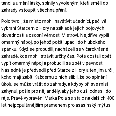
tanci a umění lásky, splnily vyvoleným, kteří směli do
zahrady vstoupit, všechna přání.
Polo tvrdil, že místo mohli navštívit učedníci, pečlivě
vybraní Starcem z Hory na základě jejich bojových
dovedností a osobní věrnosti Mistrovi. Nejdříve vypili
omamný nápoj, po jehož požití upadli do hlubokého
spánku. Když se probudili, nacházeli se v čarokrásné
zahradě, kde mohli strávit určitý čas. Poté dostali opět
vypít omamný nápoj a probudili se zpět v pevnosti.
Následně je předvedli před Starce z Hory a ten jim určil,
koho mají zabít. Každému z nich slíbil, že po splnění
úkolu se může vrátit do zahrady, a kdyby při své misi
zahynul, pošle pro něj anděly, aby jeho duši odnesli do
ráje. Právě vyprávění Marka Pola se stalo na dalších 400
let nejpopulárnějším pramenem pro asasínský mýtus.