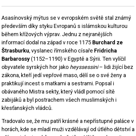
Asasínovský mýtus se v evropském světě stal známý
především díky styku Evropanů s islámskou kulturou
během křížových výprav. Jednu z nejranějších
informací dodal na západ v roce 1175
Burchard ze
Štrasburku
, vyslanec římského císaře
Fridricha
Barbarossy
(1152–1190) v Egyptě a Sýrii. Ten vylíčil
obyvatele syrských hor jako
heyssessini
– lidi žijící bez
zákona, kteří jedí vepřové maso, dělí se o své ženy a
praktikují incest s matkami a sestrami. Popsal i
obávaného Mistra sekty, který vládl pomocí sítě
zabijáků a byl postrachem všech muslimských i
křesťanských vládců.
Tradovalo se, že mu patří krásné a nepřístupné paláce v
horách, kde se mladí muži vzdělávají od útlého dětství a