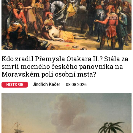
Kdo zradil Přemysla Otakara II.? Stála za
smrtí mocného českého panovníka na
Moravském poli osobní msta?
Jindřich Kačer
08.08.2026
HISTORIE
Image