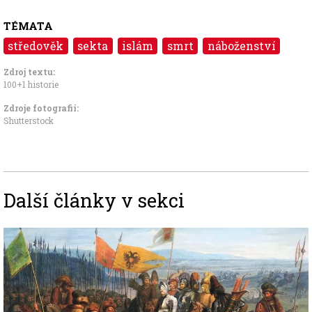
TÉMATA
středověk
sekta
islám
smrt
náboženství
Zdroj textu:
100+1 historie
Zdroje fotografii:
Shutterstock
Další články v sekci
Image