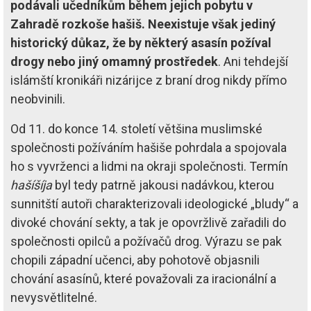
podávali učedníkům během jejich pobytu v
Zahradě rozkoše hašiš. Neexistuje však jediný
historický důkaz, že by některý asasín požíval
drogy nebo jiný omamný prostředek
. Ani tehdejší
islámští kronikáři nizárijce z braní drog nikdy přímo
neobvinili.
Od 11. do konce 14. století většina muslimské
společnosti požíváním hašiše pohrdala a spojovala
ho s vyvrženci a lidmi na okraji společnosti. Termín
hašíšíja
byl tedy patrně jakousi nadávkou, kterou
sunnitští autoři charakterizovali ideologické „bludy“ a
divoké chování sekty, a tak je opovržlivě zařadili do
společnosti opilců a požívačů drog. Výrazu se pak
chopili západní učenci, aby pohotově objasnili
chování asasínů, které považovali za iracionální a
nevysvětlitelné.