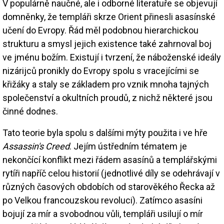
V populárně naučné, ale i odborné literatuře se objevují
domněnky, že templáři skrze Orient přinesli asasínské
učení do Evropy. Řád měl podobnou hierarchickou
strukturu a smysl jejich existence také zahrnoval boj
ve jménu božím. Existují i tvrzení, že náboženské ideály
nizárijců pronikly do Evropy spolu s vracejícími se
křižáky a staly se základem pro vznik mnoha tajných
společenství a okultních proudů, z nichž některé jsou
činné dodnes.
Tato teorie byla spolu s dalšími mýty použita i ve hře
Assassin's Creed
. Jejím ústředním tématem je
nekončící konflikt mezi řádem asasínů a templářskými
rytíři napříč celou historií (jednotlivé díly se odehrávají v
různých časových obdobích od starověkého Řecka až
po Velkou francouzskou revoluci). Zatímco asasíni
bojují za mír a svobodnou vůli, templáři usilují o mír