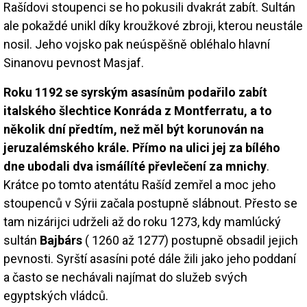
Rašídovi stoupenci se ho pokusili dvakrát zabít. Sultán
ale pokaždé unikl díky kroužkové zbroji, kterou neustále
nosil. Jeho vojsko pak neúspěšně obléhalo hlavní
Sinanovu pevnost Masjaf.
Roku 1192 se syrským asasínům podařilo zabít
italského šlechtice Konráda z Montferratu, a to
několik dní předtím, než měl být korunován na
jeruzalémského krále. Přímo na ulici jej za bílého
dne ubodali dva ismáílíté převlečení za mnichy
.
Krátce po tomto atentátu Rašíd zemřel a moc jeho
stoupenců v Sýrii začala postupně slábnout. Přesto se
tam nizárijci udrželi až do roku 1273, kdy mamlúcký
sultán
Bajbárs
( 1260 až 1277) postupně obsadil jejich
pevnosti. Syrští asasíni poté dále žili jako jeho poddaní
a často se nechávali najímat do služeb svých
egyptských vládců.