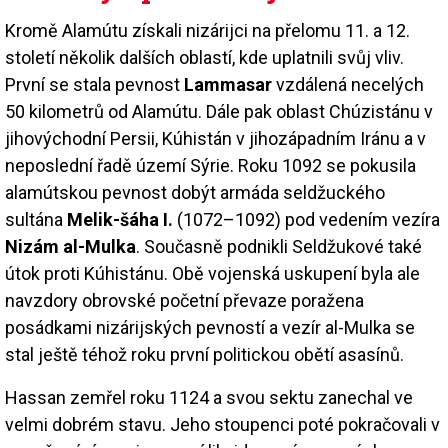
Kromě Alamútu získali nizárijci na přelomu 11. a 12.
století několik dalších oblastí, kde uplatnili svůj vliv.
První se stala pevnost
Lammasar
vzdálená necelých
50 kilometrů od Alamútu. Dále pak oblast Chúzistánu v
jihovýchodní Persii, Kúhistán v jihozápadním Iránu a v
neposlední řadě území Sýrie. Roku 1092 se pokusila
alamútskou pevnost dobýt armáda seldžuckého
sultána
Melik-šáha I.
(1072–1092) pod vedením vezíra
Nizám al-Mulka
. Současně podnikli Seldžukové také
útok proti Kúhistánu. Obě vojenská uskupení byla ale
navzdory obrovské početní převaze poražena
posádkami nizárijských pevností a vezír al-Mulka se
stal ještě téhož roku první politickou obětí asasínů.
Hassan zemřel roku 1124 a svou sektu zanechal ve
velmi dobrém stavu. Jeho stoupenci poté pokračovali v