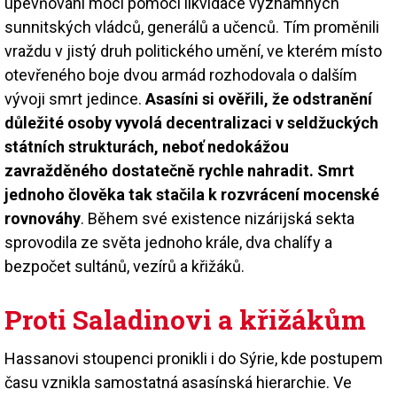
upevňování moci pomocí likvidace významných
sunnitských vládců, generálů a učenců. Tím proměnili
vraždu v jistý druh politického umění, ve kterém místo
otevřeného boje dvou armád rozhodovala o dalším
vývoji smrt jedince.
Asasíni si ověřili, že odstranění
důležité osoby vyvolá decentralizaci v seldžuckých
státních strukturách, neboť nedokážou
zavražděného dostatečně rychle nahradit. Smrt
jednoho člověka tak stačila k rozvrácení mocenské
rovnováhy
. Během své existence nizárijská sekta
sprovodila ze světa jednoho krále, dva chalífy a
bezpočet sultánů, vezírů a křižáků.
Proti Saladinovi a křižákům
Hassanovi stoupenci pronikli i do Sýrie, kde postupem
času vznikla samostatná asasínská hierarchie. Ve