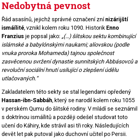
Nedobytná pevnost
Řád asasínů, jejichž správné označení zní
nizárijští
ismáílité
, vznikl kolem roku 1090. Historik
Enno
Franzius
je popsal jako:
„(…) šíitskou sektu kombinující
islámské a babylónskými naukami; alíovskou (podle
vnuka proroka Mohameda) tajnou společnost
zasvěcenou svržení dynastie sunnitských Abbásovců a
revoluční sociální hnutí usilující o zlepšení údělu
utlačovaných.“
Zakladatelem této sekty se stal legendami opředený
Hassan-ibn-Sabbáh
, který se narodil kolem roku 1055
v perském Qumu do šíitské rodiny. V mládí se seznámil
s doktrínou ismáílitů a později odešel studovat toto
učení do Káhiry, kde strávil asi tři roky. Následujících
devět let pak putoval jako duchovní učitel po Persii.