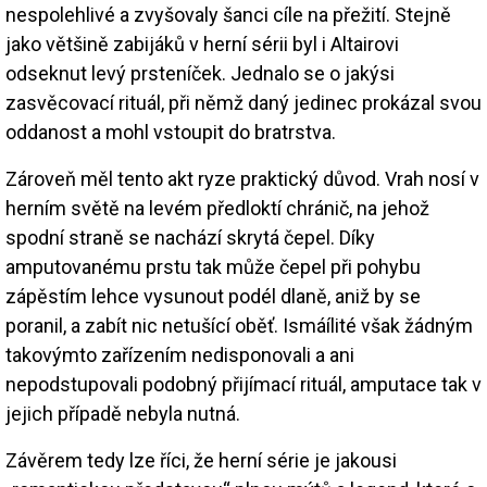
nespolehlivé a zvyšovaly šanci cíle na přežití. Stejně
jako většině zabijáků v herní sérii byl i Altairovi
odseknut levý prsteníček. Jednalo se o jakýsi
zasvěcovací rituál, při němž daný jedinec prokázal svou
oddanost a mohl vstoupit do bratrstva.
Zároveň měl tento akt ryze praktický důvod. Vrah nosí v
herním světě na levém předloktí chránič, na jehož
spodní straně se nachází skrytá čepel. Díky
amputovanému prstu tak může čepel při pohybu
zápěstím lehce vysunout podél dlaně, aniž by se
poranil, a zabít nic netušící oběť. Ismáílité však žádným
takovýmto zařízením nedisponovali a ani
nepodstupovali podobný přijímací rituál, amputace tak v
jejich případě nebyla nutná.
Závěrem tedy lze říci, že herní série je jakousi