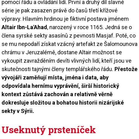
pomocí řádu a ovládání lidí. První a druhý díl slavné
série je pak zasazen právě do časů třetí křížové
výpravy. Hlavním hrdinou je fiktivní postava jménem
Altair Ibn-La'Ahad
, narozený v roce 1165. Jedná se o
člena syrské sekty asasínů z pevnosti Masjaf. Poté, co
se mu nepodaří získat vzácný artefakt ze Šalomounova
chrámu v Jeruzalémě, dostane Altair možnost se
vykoupit zavražděním devíti vlivných lidí, kteří jsou ve
skutečnosti tajnými členy templářského řádu.
Přestože
vývojáři zaměňují místa, jména i data, aby
odpovídala hernímu vyprávění, širší historický
kontext zůstává zachován a relativně věrně
dokresluje složitou a bohatou historii nizárijské
sekty v Sýrii.
Useknutý prsteníček