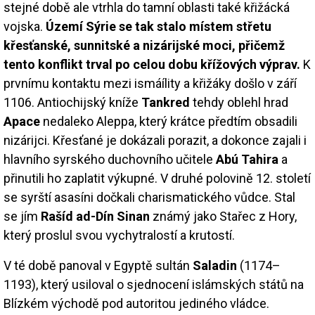
stejné době ale vtrhla do tamní oblasti také křižácká
vojska.
Území Sýrie se tak stalo místem střetu
křesťanské, sunnitské a nizárijské moci, přičemž
tento konflikt trval po celou dobu křížových výprav.
K
prvnímu kontaktu mezi ismáílity a křižáky došlo v září
1106. Antiochijský kníže
Tankred
tehdy oblehl hrad
Apace
nedaleko Aleppa, který krátce předtím obsadili
nizárijci. Křesťané je dokázali porazit, a dokonce zajali i
hlavního syrského duchovního učitele
Abú Tahira
a
přinutili ho zaplatit výkupné. V druhé polovině 12. století
se syrští asasíni dočkali charismatického vůdce. Stal
se jím
Rašíd ad-Dín Sinan
známý jako Stařec z Hory,
který proslul svou vychytralostí a krutostí.
V té době panoval v Egyptě sultán
Saladin
(1174–
1193), který usiloval o sjednocení islámských států na
Blízkém východě pod autoritou jediného vládce.