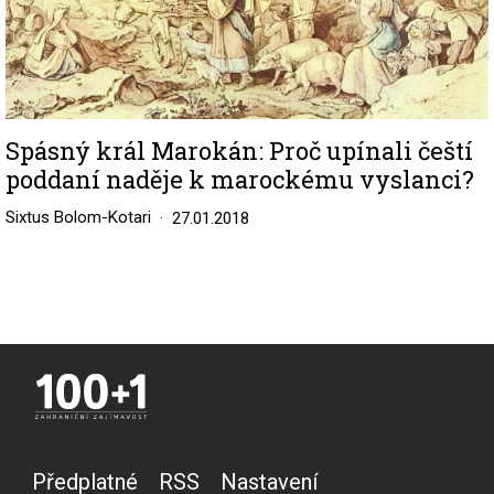
Spásný král Marokán: Proč upínali čeští
poddaní naděje k marockému vyslanci?
Sixtus Bolom-Kotari
27.01.2018
Předplatné
RSS
Nastavení