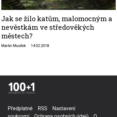
Jak se žilo katům, malomocným a
nevěstkám ve středověkých
městech?
Martin Musílek
14.02.2018
Předplatné
RSS
Nastavení
soukromí
Ochrana osobních údajů
O