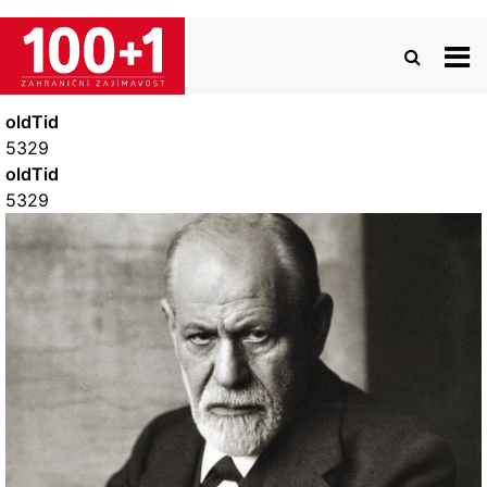
Přejít
k
hlavnímu
obsahu
oldTid
5329
oldTid
5329
Image