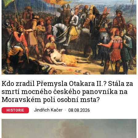
Kdo zradil Přemysla Otakara II.? Stála za
smrtí mocného českého panovníka na
Moravském poli osobní msta?
Jindřich Kačer
08.08.2026
HISTORIE
Image