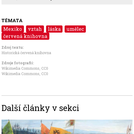
TÉMATA
Mexiko
vztah
láska
umělec
červená knihovna
Zdroj textu:
Historická červená knihovna
Zdroje fotografii:
Wikimedia Commons
,
CC0
Wikimedia Commons
,
CC0
Další články v sekci
Image