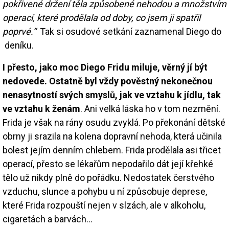
pokřivené držení těla způsobené nehodou a množstvím
operací, které prodělala od doby, co jsem ji spatřil
poprvé.“
Tak si osudové setkání zaznamenal Diego do
deníku.
I přesto, jako moc Diego Fridu miluje, věrný jí být
nedovede. Ostatně byl vždy pověstný nekonečnou
nenasytností svých smyslů, jak ve vztahu k jídlu, tak
ve vztahu k ženám
. Ani velká láska ho v tom nezmění.
Frida je však na rány osudu zvyklá. Po překonání dětské
obrny ji srazila na kolena dopravní nehoda, která učinila
bolest jejím denním chlebem. Frida prodělala asi třicet
operací, přesto se lékařům nepodařilo dát její křehké
tělo už nikdy plně do pořádku. Nedostatek čerstvého
vzduchu, slunce a pohybu u ní způsobuje deprese,
které Frida rozpouští nejen v slzách, ale v alkoholu,
cigaretách a barvách...