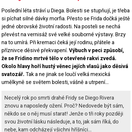
Poslední léta stráví u Diega. Bolesti se stupňují, je třeba
si píchat silné dávky morfia. Přesto se Frida dočká ještě
jedné obrovské životní radosti. Na posteli se nechá
převést na vernisáž své velké souborné výstavy. Brzy
na to umírá. Při kremaci čeká její rodinu, přátele a
příznivce děsivé překvapení.
Výbuch v peci způsobí,
že se Fridino mrtvé tělo v otevřené rakvi zvedá.
Okolo hlavy hoří hustý věnec jejích vlasů jako děsivá
svatozář.
Tak a ne jinak se loučí velká mexická
umělkyně se světem bolesti, vášně a utrpení...
Necelý rok po smrti drahé Fridy se Diego Rivera
znovu a naposledy ožení. Proč? Nedovede být sám,
někdo se o něj musí starat! Jenže o tři roky později
svou životní lásku následuje, a to, jak sám říká, do
nebe, kam odcházejí všichni hříšníci...