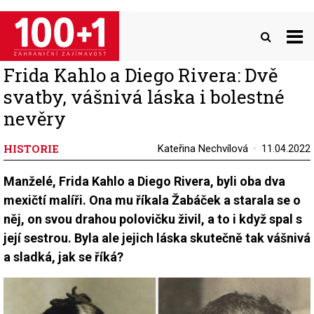
Přejít
k
hlavnímu
obsahu
Frida Kahlo a Diego Rivera: Dvě
svatby, vášnivá láska i bolestné
nevěry
HISTORIE
Kateřina Nechvílová
11.04.2022
Manželé, Frida Kahlo a Diego Rivera, byli oba dva
mexičtí malíři. Ona mu říkala Žabáček a starala se o
něj, on svou drahou polovičku živil, a to i když spal s
její sestrou. Byla ale jejich láska skutečně tak vášnivá
a sladká, jak se říká?