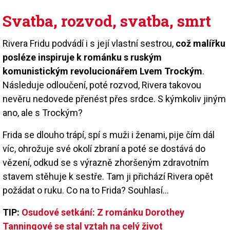
Svatba, rozvod, svatba, smrt
Rivera Fridu podvádí i s její vlastní sestrou,
což malířku
posléze inspiruje k románku s ruským
komunistickým revolucionářem Lvem Trockým
.
Následuje odloučení, poté rozvod, Rivera takovou
nevěru nedovede přenést přes srdce. S kýmkoliv jiným
ano, ale s Trockým?
Frida se dlouho trápí, spí s muži i ženami, pije čím dál
víc, ohrožuje své okolí zbraní a poté se dostává do
vězení, odkud se s výrazně zhoršeným zdravotním
stavem stěhuje k sestře. Tam ji přichází Rivera opět
požádat o ruku. Co na to Frida? Souhlasí...
TIP:
Osudové setkání: Z románku Dorothey
Tanningové se stal vztah na celý život