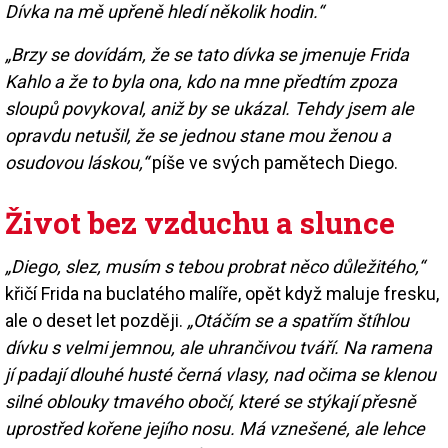
Dívka na mě upřeně hledí několik hodin.
“
„
Brzy se dovídám, že se tato dívka se jmenuje Frida
Kahlo a že to byla ona, kdo na mne předtím zpoza
sloupů povykoval, aniž by se ukázal. Tehdy jsem ale
opravdu netušil, že se jednou stane mou ženou a
osudovou láskou,“
píše ve svých pamětech Diego.
Život bez vzduchu a slunce
„Diego, slez, musím s tebou probrat něco důležitého,“
křičí Frida na buclatého malíře, opět když maluje fresku,
ale o deset let později.
„Otáčím se a spatřím štíhlou
dívku s velmi jemnou, ale uhrančivou tváří. Na ramena
jí padají dlouhé husté černá vlasy, nad očima se klenou
silné oblouky tmavého obočí, které se stýkají přesně
uprostřed kořene jejího nosu. Má vznešené, ale lehce