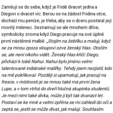
Zamilují se do sebe, když je Fridě dvacet jedna a
Diegovi o dvacet víc. Berou se na žádost Fridina otce,
dochází mu peníze, je třeba, aby se o dceru postaral její
movitý milenec. Seznamují se ale mnohem dříve,
symbolicky zrovna když Diego pracuje na své úplně
první nástěnné malbě:
„Stojím na žebříku a maluji, když
se za mnou zpoza sloupoví ozve ženský hlas. Otočím
se, ale není nikoho vidět. Ženský hlas křičí: Diego,
přichází k tobě Nahui. Nahui bylo jméno velmi
talentované indiánské malířky. Tehdy jsem nezjistil, kdo
na mě pokřikoval. Později si upamatuji, jak pracuji na
fresce, v místnosti je se mnou také má první žena
Lupe, a v tom vtrhá do dveří hlučná skupinka studentů.
Je mezi nimi také dívka, může jí být tak dvanáct let.
Postaví se ke mně a velmi zpříma se mi zahledí do očí a
zeptá se, jestli se může dívat, jak maluji. Souhlasím.