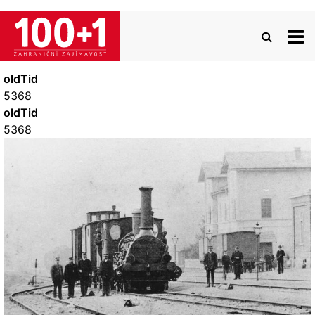
Přejít
k
hlavnímu
obsahu
oldTid
5368
oldTid
5368
Image