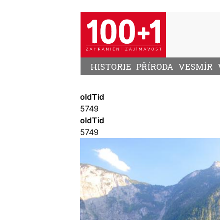
Přejít
k
hlavnímu
obsahu
HISTORIE
PŘÍRODA
VESMÍR
oldTid
5749
oldTid
5749
Image