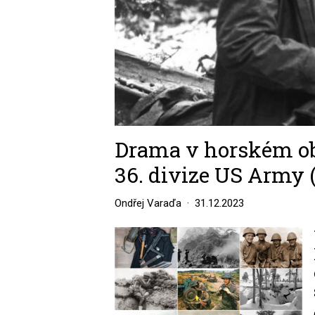
Drama v horském ob
36. divize US Army (
Ondřej Varaďa
31.12.2023
Image