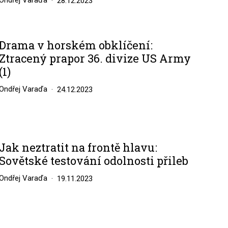
Ondřej Varaďa
28.12.2023
Drama v horském obklíčení:
Ztracený prapor 36. divize US Army
(1)
Ondřej Varaďa
24.12.2023
Jak neztratit na frontě hlavu:
Sovětské testování odolnosti přileb
Ondřej Varaďa
19.11.2023