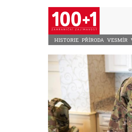
Přejít
k
hlavnímu
obsahu
HISTORIE
PŘÍRODA
VESMÍR
Image