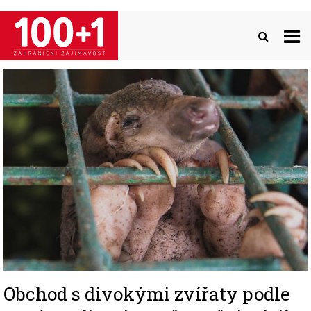
Přejít
k
hlavnímu
obsahu
Image
Obchod s divokými zvířaty podle