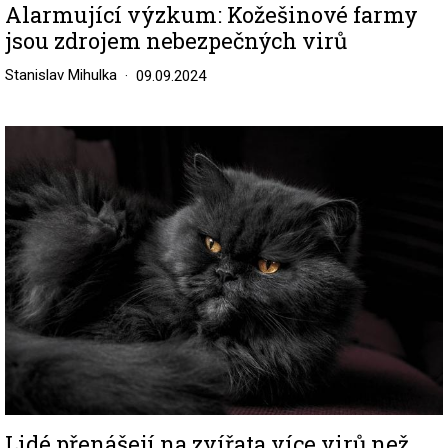
Alarmující výzkum: Kožešinové farmy
jsou zdrojem nebezpečných virů
Stanislav Mihulka
09.09.2024
Image
Lidé přenášejí na zvířata více virů než