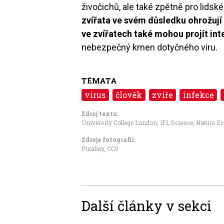
živočichů, ale také zpětně pro lidsk
zvířata ve svém důsledku ohrožují
ve zvířatech také mohou projít int
nebezpečný kmen dotyčného viru.
TÉMATA
virus
člověk
zvíře
infekce
Zdroj textu:
University College London
,
IFL Science
,
Nature Ec
Zdroje fotografii:
Pixabay
,
CC0
Další články v sekci