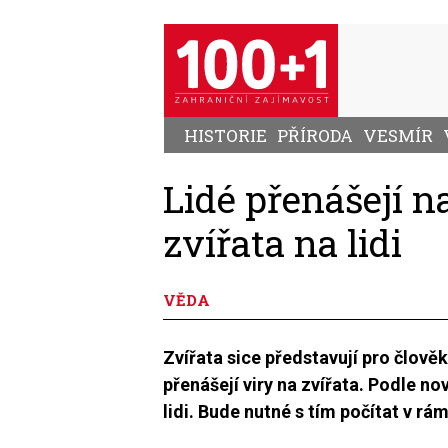
Přejít
k
hlavnímu
obsahu
HISTORIE
PŘÍRODA
VESMÍR
Lidé přenášejí n
zvířata na lidi
VĚDA
Zvířata sice představují pro člověk
přenášejí viry na zvířata. Podle n
lidi. Bude nutné s tím počítat v rám