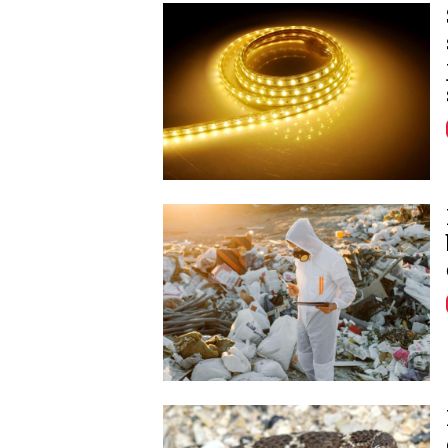
Image
Image
Image