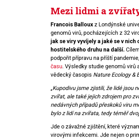
Mezi lidmi a zvířat
Francois Balloux
z Londýnské univer
genomů virů, pocházejících z 32 vir
jak se viry vyvíjely a jaké se v nic
hostitelského druhu na další.
Cílem
podpořit přípravu na příští pandemie
času
. Výsledky studie genomů virů
vědecký časopis
Nature Ecology & E
„
Kupodivu jsme zjistili, že lidé jsou
zvířat, ale také jejich zdrojem pro zví
nedávných případů přeskoků viru mez
bylo z lidí na zvířata, tedy téměř dvo
Jde o závažné zjištění, které významn
virovými infekcemi. Jde nejen o pri