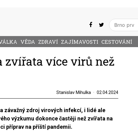
VÁLKA
VĚDA
ZDRAVÍ
ZAJÍMAVOSTI
CESTOVÁNÍ
a zvířata více virů než
Stanislav Mihulka
02.04.2024
a závažný zdroj virových infekcí, i lidé ale
ového výzkumu dokonce častěji než zvířata na
ci příprav na příští pandemii.