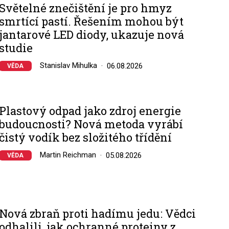
Světelné znečištění je pro hmyz
smrtící pastí. Řešením mohou být
jantarové LED diody, ukazuje nová
studie
Stanislav Mihulka
06.08.2026
VĚDA
Plastový odpad jako zdroj energie
budoucnosti? Nová metoda vyrábí
čistý vodík bez složitého třídění
Martin Reichman
05.08.2026
VĚDA
Nová zbraň proti hadímu jedu: Vědci
odhalili, jak ochranné proteiny z