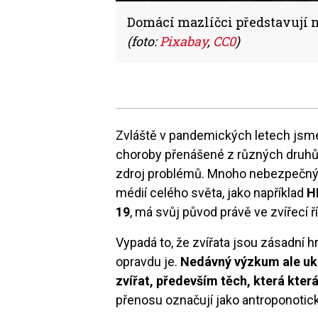
Domácí mazlíčci představují ne
(foto:
Pixabay
,
CC0
)
Zvláště v pandemických letech jsme 
choroby přenášené z různých druhů z
zdroj problémů. Mnoho nebezpečných 
médií celého světa, jako například
H
19
, má svůj původ právě ve zvířecí ří
Vypadá to, že zvířata jsou zásadní h
opravdu je.
Nedávný výzkum ale uka
zvířat, především těch, která která ž
přenosu označují jako antroponotick