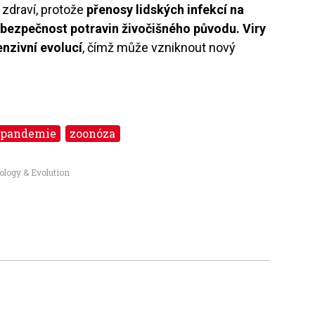
é zdraví, protože
přenosy lidských infekcí na
 bezpečnost potravin živočišného původu. Viry
enzivní evolucí
, čímž může vzniknout nový
pandemie
zoonóza
ology & Evolution