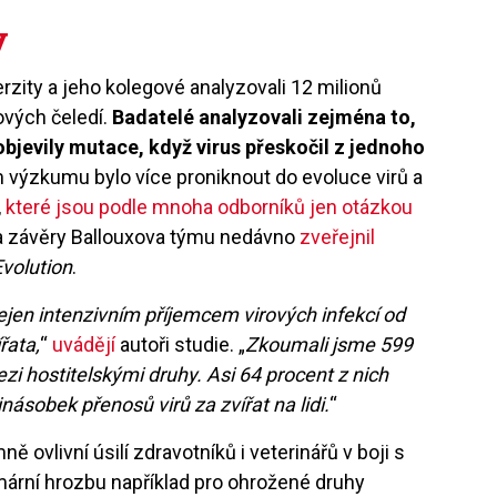
y
zity a jeho kolegové analyzovali 12 milionů
ových čeledí.
Badatelé analyzovali zejména to,
h objevily mutace, když virus přeskočil z jednoho
 výzkumu bylo více proniknout do evoluce virů a
,
které jsou podle mnoha odborníků jen otázkou
 a závěry Ballouxova týmu nedávno
zveřejnil
volution
.
 nejen intenzivním příjemcem virových infekcí od
řata,
“
uvádějí
autoři studie. „
Zkoumali jsme 599
i hostitelskými druhy. Asi 64 procent z nich
jnásobek přenosů virů za zvířat na lidi.
“
ě ovlivní úsilí zdravotníků i veterinářů v boji s
mární hrozbu například pro ohrožené druhy