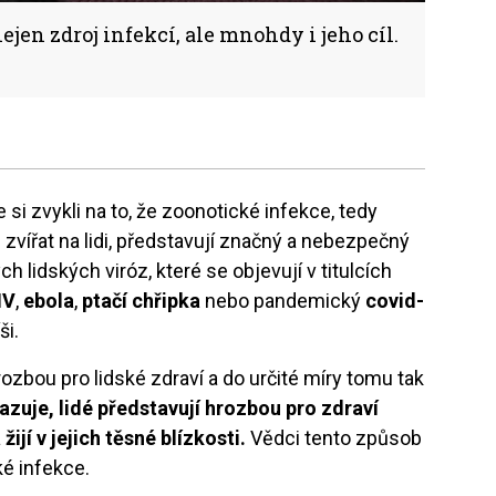
jen zdroj infekcí, ale mnohdy i jeho cíl.
si zvykli na to, že zoonotické infekce, tedy
vířat na lidi, představují značný a nebezpečný
lidských viróz, které se objevují v titulcích
IV
,
ebola
,
ptačí chřipka
nebo pandemický
covid-
ši.
rozbou pro lidské zdraví a do určité míry tomu tak
zuje, lidé představují hrozbou pro zdraví
ijí v jejich těsné blízkosti.
Vědci tento způsob
é infekce.