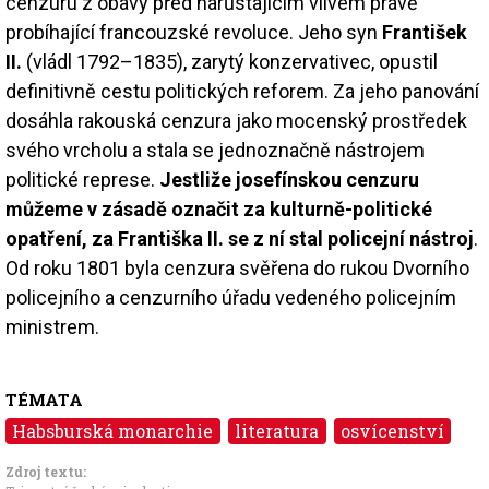
cenzuru z obavy před narůstajícím vlivem právě
probíhající francouzské revoluce. Jeho syn
František
II.
(vládl 1792–1835), zarytý konzervativec, opustil
definitivně cestu politických reforem. Za jeho panování
dosáhla rakouská cenzura jako mocenský prostředek
svého vrcholu a stala se jednoznačně nástrojem
politické represe.
Jestliže josefínskou cenzuru
můžeme v zásadě označit za kulturně-politické
opatření, za Františka II. se z ní stal policejní nástroj
.
Od roku 1801 byla cenzura svěřena do rukou Dvorního
policejního a cenzurního úřadu vedeného policejním
ministrem.
TÉMATA
Habsburská monarchie
literatura
osvícenství
Zdroj textu: