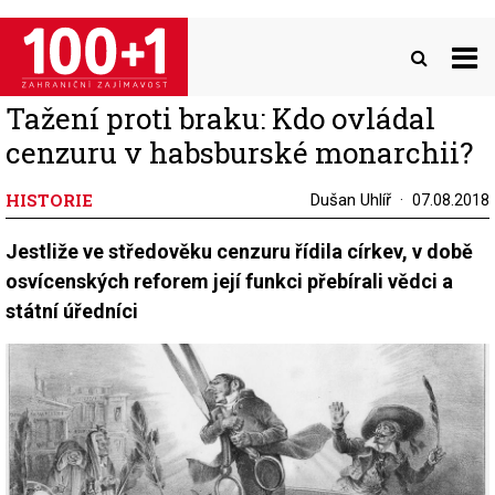
Přejít
k
hlavnímu
obsahu
Tažení proti braku: Kdo ovládal
cenzuru v habsburské monarchii?
HISTORIE
Dušan Uhlíř
07.08.2018
Jestliže ve středověku cenzuru řídila církev, v době
osvícenských reforem její funkci přebírali vědci a
státní úředníci