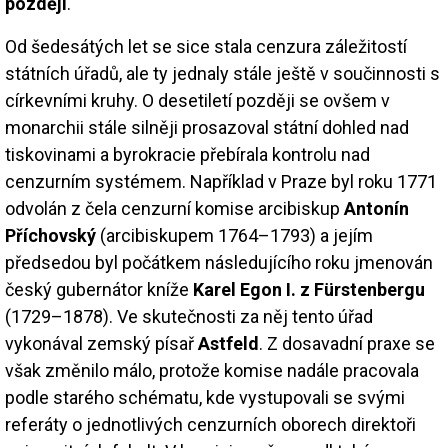
později
.
Od šedesátých let se sice stala cenzura záležitostí
státních úřadů, ale ty jednaly stále ještě v součinnosti s
církevními kruhy. O desetiletí později se ovšem v
monarchii stále silněji prosazoval státní dohled nad
tiskovinami a byrokracie přebírala kontrolu nad
cenzurním systémem. Například v Praze byl roku 1771
odvolán z čela cenzurní komise arcibiskup
Antonín
Příchovský
(arcibiskupem 1764–1793) a jejím
předsedou byl počátkem následujícího roku jmenován
český gubernátor kníže
Karel Egon I. z Fürstenbergu
(1729–1878). Ve skutečnosti za něj tento úřad
vykonával zemský písař
Astfeld
. Z dosavadní praxe se
však změnilo málo, protože komise nadále pracovala
podle starého schématu, kde vystupovali se svými
referáty o jednotlivých cenzurních oborech direktoři