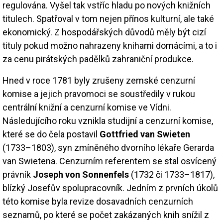
regulována. Vyšel tak vstříc hladu po nových knižních
titulech. Spatřoval v tom nejen přínos kulturní, ale také
ekonomický. Z hospodářských důvodů měly být cizí
tituly pokud možno nahrazeny knihami domácími, a to i
za cenu pirátských padělků zahraniční produkce.
Hned v roce 1781 byly zrušeny zemské cenzurní
komise a jejich pravomoci se soustředily v rukou
centrální knižní a cenzurní komise ve Vídni.
Následujícího roku vznikla studijní a cenzurní komise,
které se do čela postavil
Gottfried van Swieten
(1733–1803), syn zmíněného dvorního lékaře Gerarda
van Swietena. Cenzurním referentem se stal osvícený
právník
Joseph von Sonnenfels
(1732 či 1733–1817),
blízký Josefův spolupracovník. Jedním z prvních úkolů
této komise byla revize dosavadních cenzurních
seznamů, po které se počet zakázaných knih snížil z