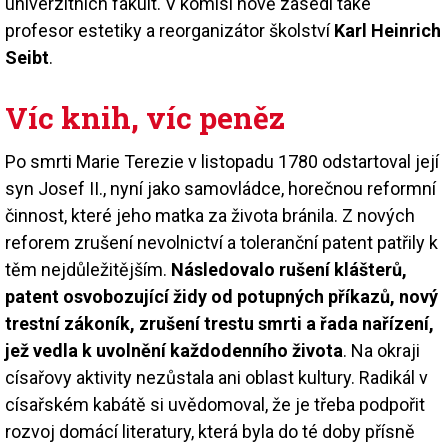
univerzitních fakult. V komisi nově zasedl také
profesor estetiky a reorganizátor školství
Karl Heinrich
Seibt
.
Víc knih, víc peněz
Po smrti Marie Terezie v listopadu 1780 odstartoval její
syn Josef II., nyní jako samovládce, horečnou reformní
činnost, které jeho matka za života bránila. Z nových
reforem zrušení nevolnictví a toleranční patent patřily k
těm nejdůležitějším.
Následovalo rušení klášterů,
patent osvobozující židy od potupných příkazů, nový
trestní zákoník, zrušení trestu smrti a řada nařízení,
jež vedla k uvolnění každodenního života
. Na okraji
císařovy aktivity nezůstala ani oblast kultury. Radikál v
císařském kabátě si uvědomoval, že je třeba podpořit
rozvoj domácí literatury, která byla do té doby přísně