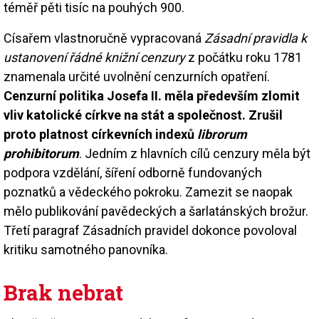
téměř pěti tisíc na pouhých 900.
Císařem vlastnoručně vypracovaná
Zásadní pravidla k
ustanovení řádné knižní cenzury
z počátku roku 1781
znamenala určité uvolnění cenzurních opatření.
Cenzurní politika Josefa II. měla především zlomit
vliv katolické církve na stát a společnost. Zrušil
proto platnost církevních indexů
librorum
prohibitorum
. Jedním z hlavních cílů cenzury měla být
podpora vzdělání, šíření odborně fundovaných
poznatků a vědeckého pokroku. Zamezit se naopak
mělo publikování pavědeckých a šarlatánských brožur.
Třetí paragraf Zásadních pravidel dokonce povoloval
kritiku samotného panovníka.
Brak nebrat