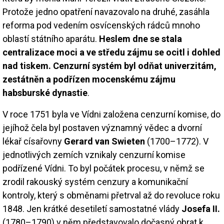
Protože jedno opatření navazovalo na druhé, zasáhla
reforma pod vedením osvícenských rádců mnoho
oblastí státního aparátu.
Heslem dne se stala
centralizace moci a ve středu zájmu se ocitl i dohled
nad tiskem. Cenzurní systém byl odňat univerzitám,
zestátněn a podřízen mocenskému zájmu
habsburské dynastie
.
V roce 1751 byla ve Vídni založena cenzurní komise, do
jejíhož čela byl postaven významný vědec a dvorní
lékař císařovny
Gerard van Swieten
(1700–1772). V
jednotlivých zemích vznikaly cenzurní komise
podřízené Vídni. To byl počátek procesu, v němž se
zrodil rakouský systém cenzury a komunikační
kontroly, který s obměnami přetrval až do revoluce roku
1848. Jen krátké desetiletí samostatné vlády
Josefa II.
(1780–1790) v něm představovalo dočasný obrat k