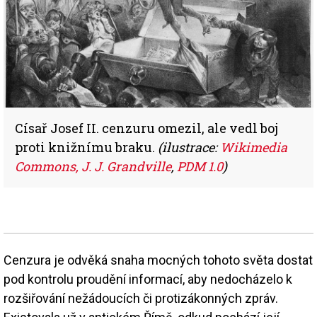
Císař Josef II. cenzuru omezil, ale vedl boj
proti knižnímu braku.
(ilustrace:
Wikimedia
Commons, J. J. Grandville
,
PDM 1.0
)
Cenzura je odvěká snaha mocných tohoto světa dostat
pod kontrolu proudění informací, aby nedocházelo k
rozšiřování nežádoucích či protizákonných zpráv.