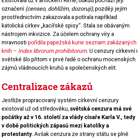
Existovala už v antickém Římě, odkud pochází její
označení
(censeo, dohlížím, dozoruji)
, později jejím
prostřednictvím zakazovala a potírala například
katolická církev „kacířské spisy“. Stala se obávaným
nástrojem inkvizice. Za účelem ochrany víry a
mravnosti
pořídila papežská kurie seznam zakázaných
knih –
Index librorum prohibitorum
. U cenzury církevní i
světské šlo přitom v prvé řadě o ochranu mocenských
zájmů vládnoucích kruhů a společenských elit.
Centralizace zákazů
Jestliže propracovaný systém církevní cenzury
existoval už od středověku,
světská cenzura má své
počátky až v 16. století za vlády císaře Karla V., tedy
v době politických zápasů mezi katolíky a
protestanty
. Avšak cenzura ze strany státu se plně