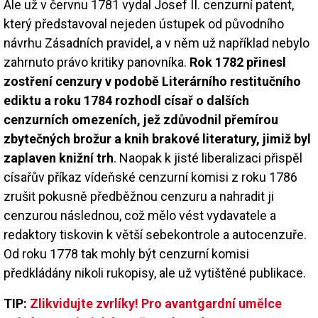
Ale už v červnu 1781 vydal Josef II. cenzurní patent,
který představoval nejeden ústupek od původního
návrhu Zásadních pravidel, a v něm už například nebylo
zahrnuto právo kritiky panovníka.
Rok 1782 přinesl
zostření cenzury v podobě Literárního restitučního
ediktu a roku 1784 rozhodl císař o dalších
cenzurních omezeních, jež zdůvodnil přemírou
zbytečných brožur a knih brakové literatury, jimiž byl
zaplaven knižní trh
. Naopak k jisté liberalizaci přispěl
císařův příkaz vídeňské cenzurní komisi z roku 1786
zrušit pokusně předběžnou cenzuru a nahradit ji
cenzurou následnou, což mělo vést vydavatele a
redaktory tiskovin k větší sebekontrole a autocenzuře.
Od roku 1778 tak mohly být cenzurní komisi
předkládány nikoli rukopisy, ale už vytištěné publikace.
TIP:
Zlikvidujte zvrlíky! Pro avantgardní umělce