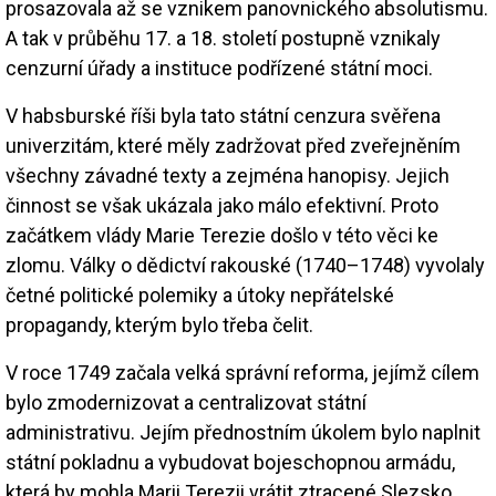
prosazovala až se vznikem panovnického absolutismu.
A tak v průběhu 17. a 18. století postupně vznikaly
cenzurní úřady a instituce podřízené státní moci.
V habsburské říši byla tato státní cenzura svěřena
univerzitám, které měly zadržovat před zveřejněním
všechny závadné texty a zejména hanopisy. Jejich
činnost se však ukázala jako málo efektivní. Proto
začátkem vlády Marie Terezie došlo v této věci ke
zlomu. Války o dědictví rakouské (1740–1748) vyvolaly
četné politické polemiky a útoky nepřátelské
propagandy, kterým bylo třeba čelit.
V roce 1749 začala velká správní reforma, jejímž cílem
bylo zmodernizovat a centralizovat státní
administrativu. Jejím přednostním úkolem bylo naplnit
státní pokladnu a vybudovat bojeschopnou armádu,
která by mohla Marii Terezii vrátit ztracené Slezsko.