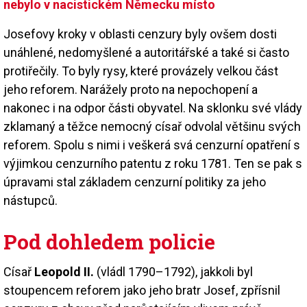
nebylo v nacistickém Německu místo
Josefovy kroky v oblasti cenzury byly ovšem dosti
unáhlené, nedomyšlené a autoritářské a také si často
protiřečily. To byly rysy, které provázely velkou část
jeho reforem. Narážely proto na nepochopení a
nakonec i na odpor části obyvatel. Na sklonku své vlády
zklamaný a těžce nemocný císař odvolal většinu svých
reforem. Spolu s nimi i veškerá svá cenzurní opatření s
výjimkou cenzurního patentu z roku 1781. Ten se pak s
úpravami stal základem cenzurní politiky za jeho
nástupců.
Pod dohledem policie
Císař
Leopold II.
(vládl 1790–1792), jakkoli byl
stoupencem reforem jako jeho bratr Josef, zpřísnil