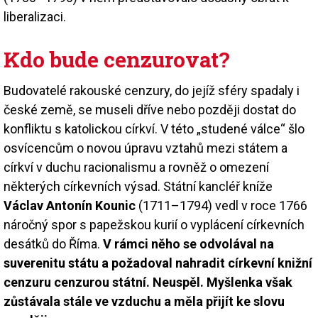
liberalizaci.
Kdo bude cenzurovat?
Budovatelé rakouské cenzury, do jejíž sféry spadaly i
české země, se museli dříve nebo později dostat do
konfliktu s katolickou církví. V této „studené válce“ šlo
osvícencům o novou úpravu vztahů mezi státem a
církví v duchu racionalismu a rovněž o omezení
některých církevních výsad. Státní kancléř kníže
Václav Antonín Kounic
(1711–1794) vedl v roce 1766
náročný spor s papežskou kurií o vyplácení církevních
desátků do Říma.
V rámci něho se odvolával na
suverenitu státu a požadoval nahradit církevní knižní
cenzuru cenzurou státní. Neuspěl. Myšlenka však
zůstávala stále ve vzduchu a měla přijít ke slovu