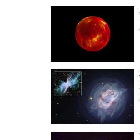
Image
Image
Image