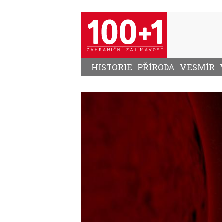
Přejít
k
hlavnímu
obsahu
HISTORIE
PŘÍRODA
VESMÍR
Image