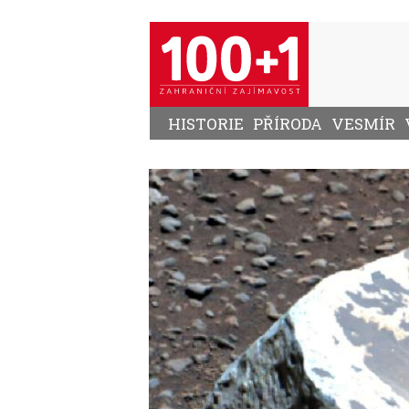
Přejít
k
hlavnímu
obsahu
HISTORIE
PŘÍRODA
VESMÍR
Image