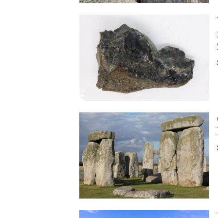
Image
Image
Image