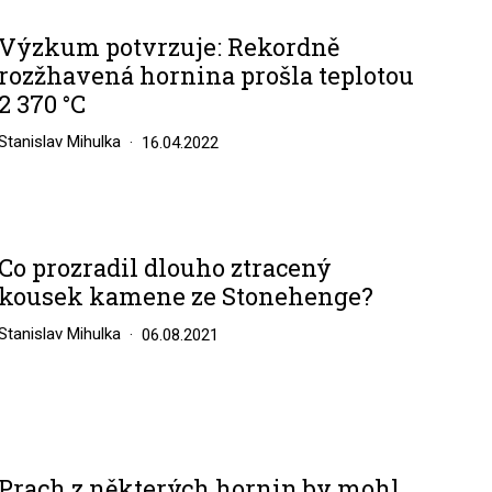
Výzkum potvrzuje: Rekordně
rozžhavená hornina prošla teplotou
2 370 °C
Stanislav Mihulka
16.04.2022
Co prozradil dlouho ztracený
kousek kamene ze Stonehenge?
Stanislav Mihulka
06.08.2021
Prach z některých hornin by mohl