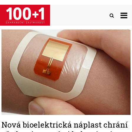
Přejít
k
hlavnímu
obsahu
Image
Nová bioelektrická náplast chrání