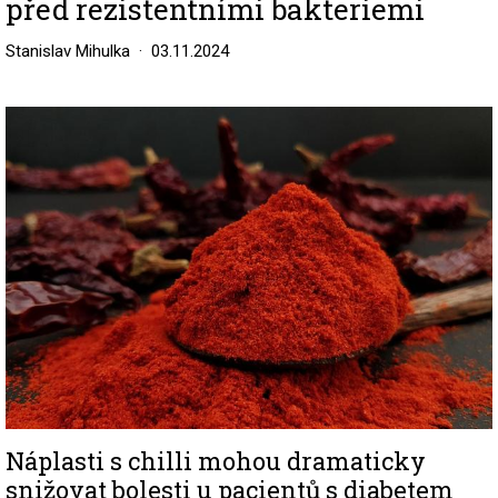
před rezistentními bakteriemi
Stanislav Mihulka
03.11.2024
Image
Náplasti s chilli mohou dramaticky
snižovat bolesti u pacientů s diabetem