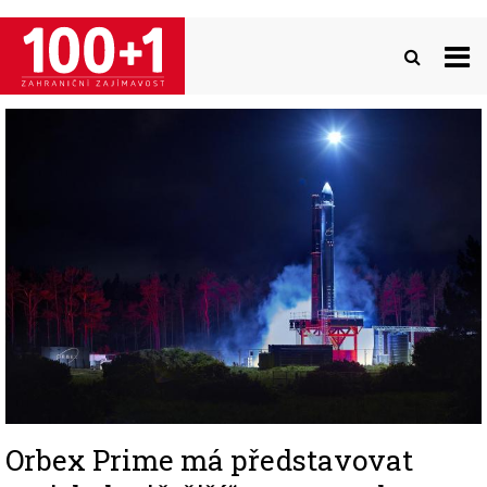
Přejít
k
hlavnímu
obsahu
Image
Orbex Prime má představovat