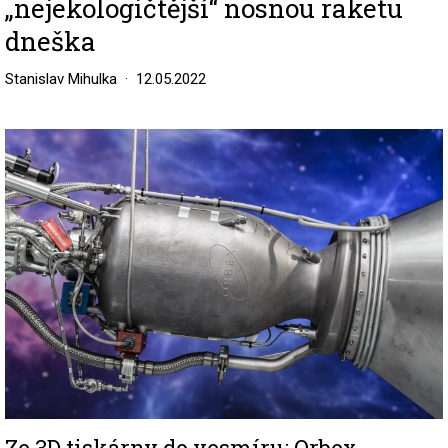
„nejekologičtější“ nosnou raketu
dneška
Stanislav Mihulka
12.05.2022
Image
Ze 3D tiskárny do vesmíru: Orbex