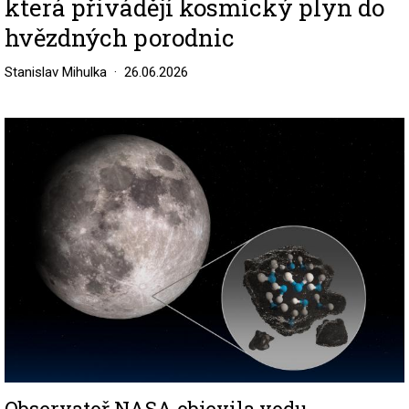
která přivádějí kosmický plyn do
hvězdných porodnic
Stanislav Mihulka
26.06.2026
Image
Observatoř NASA objevila vodu