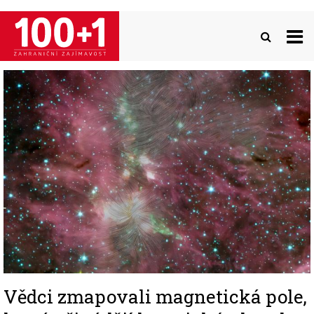
Přejít
k
hlavnímu
obsahu
Image
Vědci zmapovali magnetická pole,