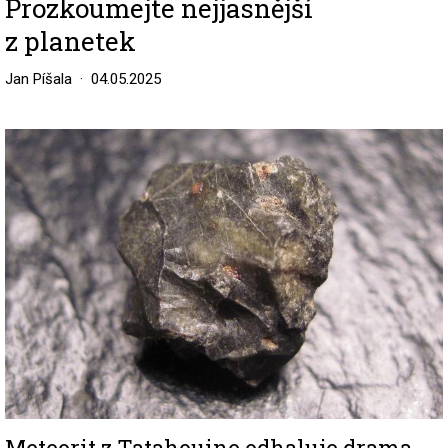
Prozkoumejte nejjasnější
z planetek
Jan Píšala
04.05.2025
Image
Meteorit z Tatahouine odhaluje drama