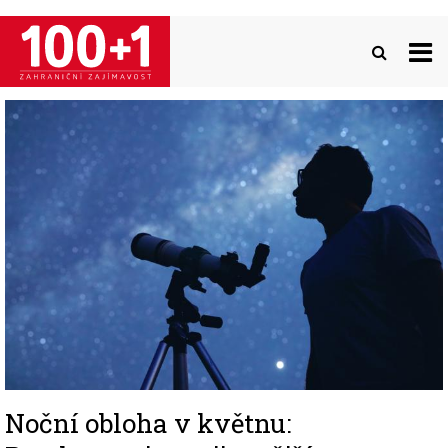
Přejít
k
hlavnímu
obsahu
Image
Noční obloha v květnu: