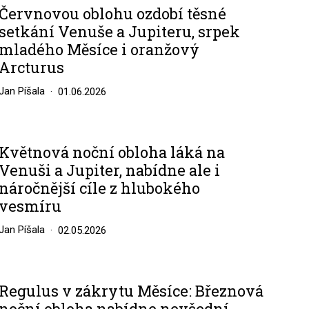
Červnovou oblohu ozdobí těsné
setkání Venuše a Jupiteru, srpek
mladého Měsíce i oranžový
Arcturus
Jan Píšala
01.06.2026
Květnová noční obloha láká na
Venuši a Jupiter, nabídne ale i
náročnější cíle z hlubokého
vesmíru
Jan Píšala
02.05.2026
Regulus v zákrytu Měsíce: Březnová
noční obloha nabídne nevšední