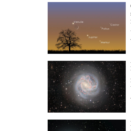
Image
Image
Image