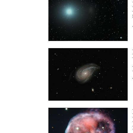
Image
Image