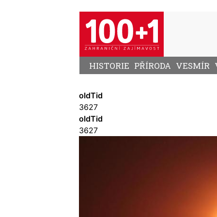
Přejít
k
hlavnímu
obsahu
HISTORIE
PŘÍRODA
VESMÍR
oldTid
3627
oldTid
3627
Image