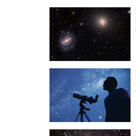
Image
Image
Image